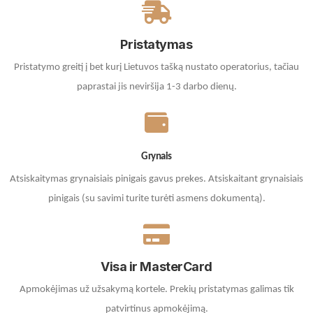
Pristatymas
Pristatymo greitį į bet kurį Lietuvos tašką nustato operatorius, tačiau
paprastai jis neviršija 1-3 darbo dienų.
Grynais
Atsiskaitymas grynaisiais pinigais gavus prekes. A
tsiskaitant grynaisiais
pinigais (su savimi turite turėti asmens dokumentą).
Visa ir MasterCard
Apmokėjimas už užsakymą kortele.
Prekių pristatymas galimas tik
patvirtinus apmokėjimą.