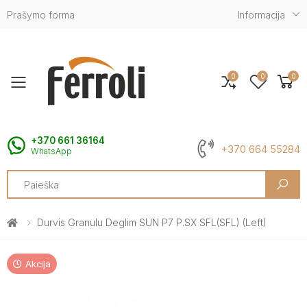
Prašymo forma
Informacija
0
0
0
Toggle mobile menu
+370 661 36164
+370 664 55284
WhatsApp
Search
Durvis Granulu Deglim SUN P7 P.SX SFL(SFL) (left)
Akcija