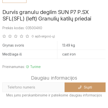
Durvis granulu deglim SUN P7 P.SX
SFL(SFL) (left) Granulių katilų priedai
Prekės kodas: 035004X0
0 apžvalgos(-ų)
Grynas svoris
13.49 kg
Medžiaga iš
cast iron
Prieinamumas:
Turime
Daugiau informacijos
Siųsti
Mes jums perskambinsime ir pateiksime daugiau informacijos