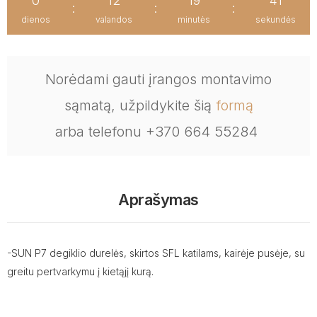
0
12
19
41
:
:
:
dienos
valandos
minutės
sekundės
Norėdami gauti įrangos montavimo
sąmatą, užpildykite šią
formą
arba telefonu +370 664 55284
Aprašymas
-SUN P7 degiklio durelės, skirtos SFL katilams, kairėje pusėje, su
greitu pertvarkymu į kietąjį kurą.