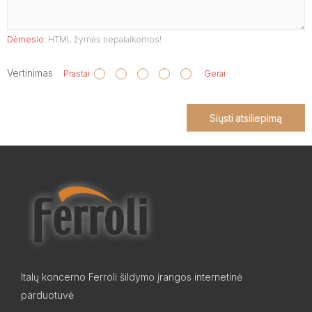
Dėmesio:
HTML žymės nepalaikomos!
Vertinimas
Prastai
Gerai
Siųsti atsiliepimą
Italų koncerno Ferroli šildymo įrangos internetinė
parduotuvė