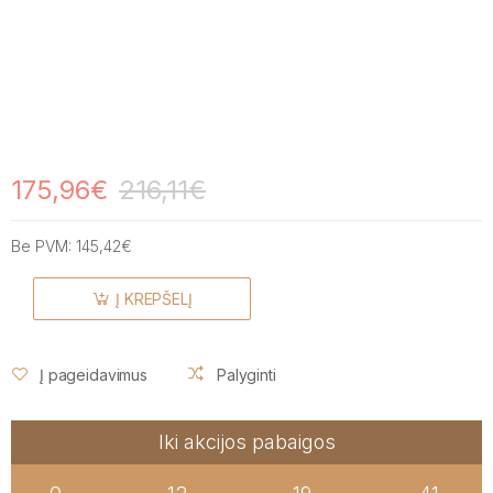
175,96€
216,11€
Be PVM:
145,42€
Į KREPŠELĮ
Į pageidavimus
Palyginti
Iki akcijos pabaigos