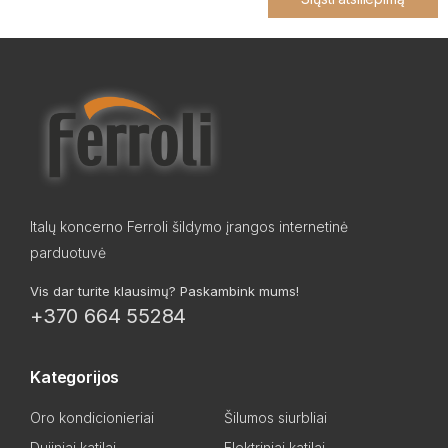
Italų koncerno Ferroli šildymo įrangos internetinė
parduotuvė
Vis dar turite klausimų? Paskambink mums!
+370 664 55284
Kategorijos
Oro kondicionieriai
Šilumos siurbliai
Dujiniai katilai
Elektriniai katilai