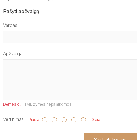
Rašyti apžvalgą
Vardas
Apžvalga
Dėmesio:
HTML žymės nepalaikomos!
Vertinimas
Prastai
Gerai
Siųsti atsiliepimą