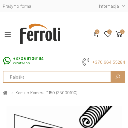
Prašymo forma
Informacija
0
0
0
Toggle mobile menu
+370 661 36164
+370 664 55284
WhatsApp
Search
Kamino Kamera D150 (38009190)