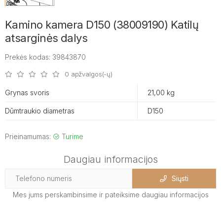
Kamino kamera D150 (38009190) Katilų
atsarginės dalys
Prekės kodas: 39843870
0 apžvalgos(-ų)
Grynas svoris
21,00 kg
Dūmtraukio diametras
D150
Prieinamumas:
Turime
Daugiau informacijos
Siųsti
Mes jums perskambinsime ir pateiksime daugiau informacijos