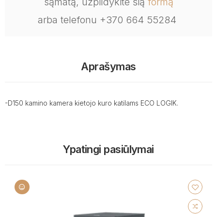
sąmatą, užpildykite šią
formą
arba telefonu +370 664 55284
Aprašymas
-D150 kamino kamera kietojo kuro katilams ECO LOGIK.
Ypatingi pasiūlymai