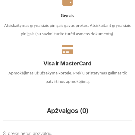
Grynais
Atsiskaitymas grynaisiais pinigais gavus prekes. A
tsiskaitant grynaisiais
pinigais (su savimi turite turėti asmens dokumentą).
Visa ir MasterCard
Apmokėjimas už užsakymą kortele.
Prekių pristatymas galimas tik
patvirtinus apmokėjimą.
Apžvalgos (0)
Ši prekė neturi apžvalgų.