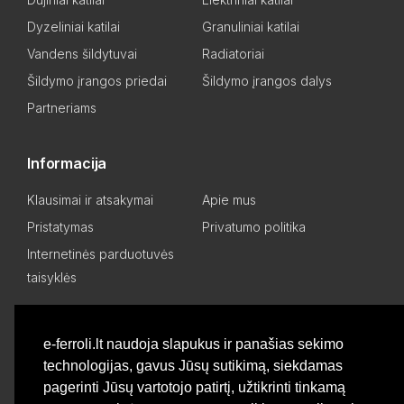
Dyzeliniai katilai
Granuliniai katilai
Vandens šildytuvai
Radiatoriai
Šildymo įrangos priedai
Šildymo įrangos dalys
Partneriams
Informacija
Klausimai ir atsakymai
Apie mus
Pristatymas
Privatumo politika
Internetinės parduotuvės
taisyklės
Mano paskyra
e-ferroli.lt naudoja slapukus ir panašias sekimo
technologijas, gavus Jūsų sutikimą, siekdamas
Asmeninis kabinetas
Pageidavimų sąrašas
pagerinti Jūsų vartotojo patirtį, užtikrinti tinkamą
Palyginti produktus
Basket