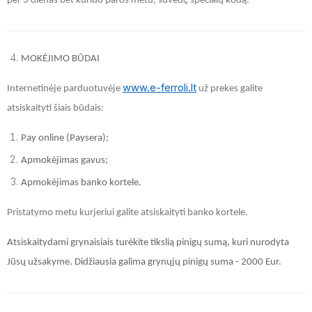
per 3 dienas bet kuriuo paros metu, suvedę specialų kodą.
MOKĖJIMO BŪDAI
www.e-ferroli.lt
Internetinėje parduotuvėje
už prekes galite
atsiskaityti šiais būdais:
Pay online (Paysera);
Apmokėjimas gavus;
Apmokėjimas banko kortele.
Pristatymo metu kurjeriui galite atsiskaityti banko kortele.
Atsiskaitydami grynaisiais turėkite tikslią pinigų sumą, kuri nurodyta
Jūsų užsakyme. Didžiausia galima grynųjų pinigų suma - 2000 Eur.