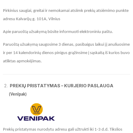
Pirkinius saugiai, greitai ir nemokamai atsiimk prekių atsiėmimo punkte
adresu Kalvarijų g. 101A, Vilnius
Apie paruoštą užsakymą būsite informuoti elektroniniu paštu.
Paruoštą užsakymą saugosime 3 dienas, pasibaigus laikui jį anuliuosime
ir per 14 kalendorinių dienos pinigus grąžinsime į sąskaitą iš kurios buvo
atliktas apmokėjimas.
PREKIŲ PRISTATYMAS – KURJERIO PASLAUGA
(Venipak)
Prekių pristatymas nurodytu adresu gali užtrukti iki 1-3 d.d. Tikslios