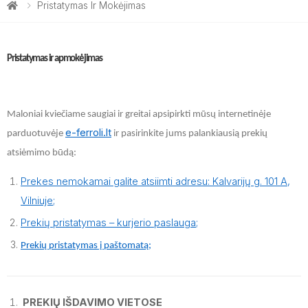
Pristatymas Ir Mokėjimas
Pristatymas ir apmokėjimas
Maloniai kviečiame saugiai ir greitai apsipirkti mūsų internetinėje
e-ferroli.lt
parduotuvėje
ir pasirinkite jums palankiausią prekių
atsiėmimo būdą:
Prekes nemokamai galite atsiimti adresu: Kalvarijų g. 101 A,
Vilniuje;
Prekių pristatymas – kurjerio paslauga;
Prekių pristatymas į paštomatą;
PREKIŲ IŠDAVIMO VIETOSE