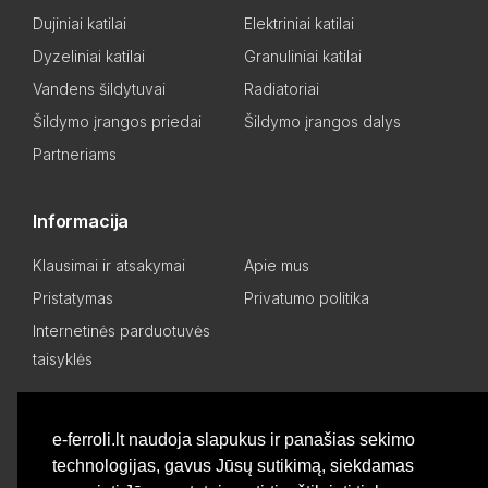
Dujiniai katilai
Elektriniai katilai
Dyzeliniai katilai
Granuliniai katilai
Vandens šildytuvai
Radiatoriai
Šildymo įrangos priedai
Šildymo įrangos dalys
Partneriams
Informacija
Klausimai ir atsakymai
Apie mus
Pristatymas
Privatumo politika
Internetinės parduotuvės
taisyklės
Mano paskyra
e-ferroli.lt naudoja slapukus ir panašias sekimo
technologijas, gavus Jūsų sutikimą, siekdamas
Asmeninis kabinetas
Pageidavimų sąrašas