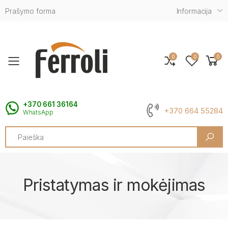
Prašymo forma
Informacija
0
0
0
Toggle mobile menu
+370 661 36164
+370 664 55284
WhatsApp
Search
Pristatymas ir mokėjimas