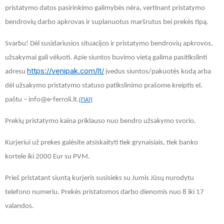
pristatymo datos pasirinkimo galimybės nėra, vertinant pristatymo
bendrovių darbo apkrovas ir suplanuotus maršrutus bei prekės tipą.
Svarbu! Dėl susidariusios situacijos ir pristatymo bendrovių apkrovos,
užsakymai gali vėluoti. Apie siuntos buvimo vietą galima pasitikslinti
https://venipak.com/lt/
adresu
įvedus siuntos/pakuotės kodą arba
dėl užsakymo pristatymo statuso patikslinimo prašome kreiptis el.
paštu – info@e-ferroli.lt.
[ПА1]
Prekių pristatymo kaina priklauso nuo bendro užsakymo svorio.
Kurjeriui už prekes galėsite atsiskaityti tiek grynaisiais, tiek banko
kortele iki 2000 Eur su PVM.
Prieš pristatant siuntą kurjeris susisieks su Jumis Jūsų nurodytu
telefono numeriu. Prekės pristatomos darbo dienomis nuo 8 iki 17
valandos.