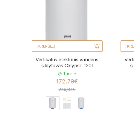
Į KREPŠELĮ
Į KR
Vertikalus elektrinis vandens
Vert
šildytuvas Calypso 120l
š
Turime
172,79€
246,84€