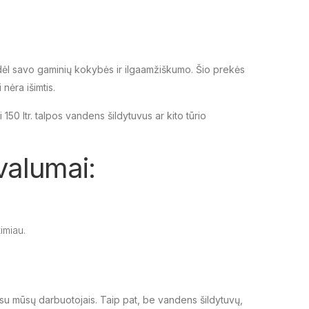
o dėl savo gaminių kokybės ir ilgaamžiškumo. Šio prekės
 nėra išimtis.
 150 ltr. talpos vandens šildytuvus ar kito tūrio
valumai:
imiau.
 su mūsų darbuotojais. Taip pat, be vandens šildytuvų,