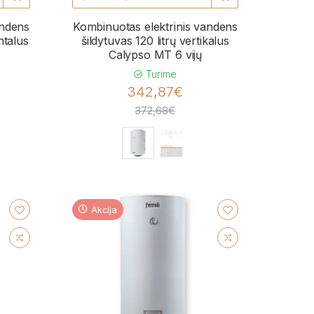
andens
Kombinuotas elektrinis vandens
ntalus
šildytuvas 120 litrų vertikalus
Calypso MT 6 vijų
Turime
342,87€
372,68€
Akcija