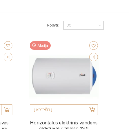
Rodyti:
Akcija
Į KREPŠELĮ
tuvas
Horizontalus elektrinis vandens
 VE
šildytuvas Calypso 120l