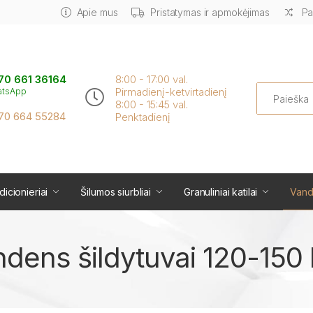
Apie mus
Pristatymas ir apmokėjimas
Pa
70 661 36164
8:00 - 17:00 val.
Search
Pirmadienį-ketvirtadienį
atsApp
8:00 - 15:45 val.
70 664 55284
Penktadienį
icionieriai
Šilumos siurbliai
Granuliniai katilai
Vand
dens šildytuvai 120-150 l