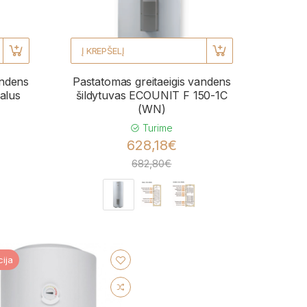
Į KREPŠELĮ
andens
Pastatomas greitaeigis vandens
kalus
šildytuvas ECOUNIT F 150-1C
(WN)
Turime
628,18€
682,80€
ija