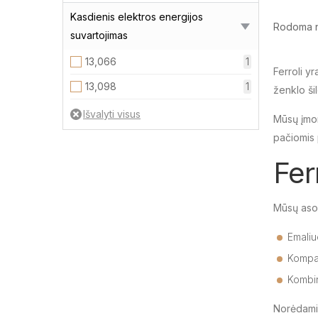
Kasdienis elektros energijos
Rodoma nuo
suvartojimas
13,066
1
Ferroli y
13,098
1
ženklo šil
Mūsų įmonė
pačiomis 
Fer
Mūsų asor
Emaliu
Kompak
Kombin
Norėdami 