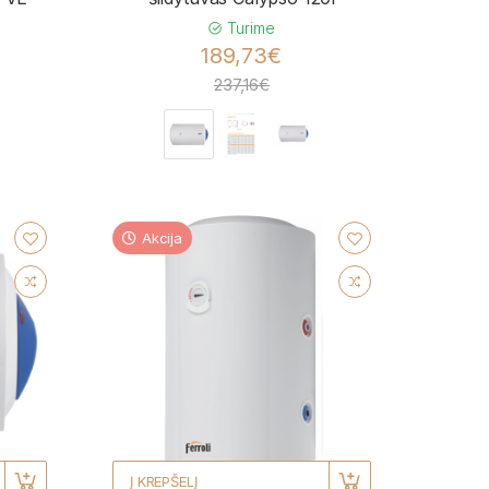
Turime
189,73€
237,16€
Akcija
Į KREPŠELĮ