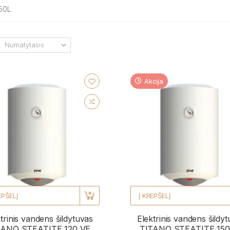
150L
Akcija
EPŠELĮ
Į KREPŠELĮ
trinis vandens šildytuvas
Elektrinis vandens šildy
TANO STEATITE 120 VE
TITANO STEATITE 150