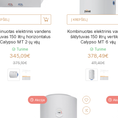
EPŠELĮ
Į KREPŠELĮ
nuotas elektrinis vandens
Kombinuotas elektrinis v
tuvas 150 litrų horizontalus
šildytuvas 150 litrų verti
Calypso MT 2-jų vijų
Calypso MT 6 vijų
Turime
Turime
345,09€
378,49€
375,10€
411,40€
Akcija
Akc