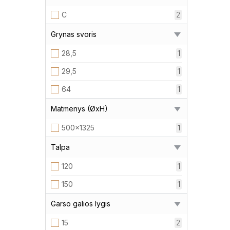
C
2
Grynas svoris
28,5
1
29,5
1
64
1
Matmenys (ØxH)
500x1325
1
Talpa
120
1
150
1
Garso galios lygis
15
2