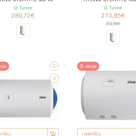
Turime
Turime
280,72€
273,85€
312,18€
cija
Akcija
EPŠELĮ
Į KREPŠELĮ