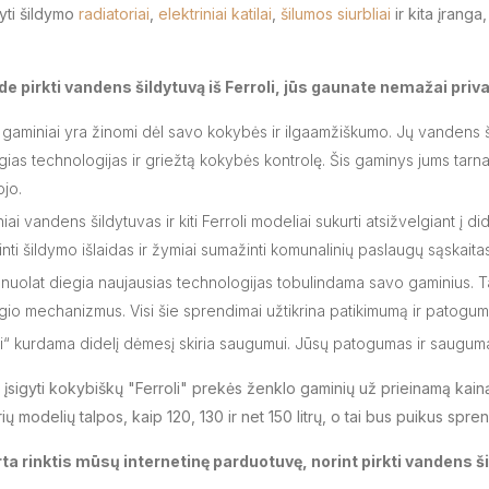
gyti šildymo
radiatoriai
,
elektriniai katilai
,
šilumos siurbliai
ir kita įranga
e pirkti vandens šildytuvą iš Ferroli, jūs gaunate nemažai priv
i gaminiai yra žinomi dėl savo kokybės ir ilgaamžiškumo. Jų vandens šil
ias technologijas ir griežtą kokybės kontrolę. Šis gaminys jums tarnaus 
ojo.
iniai vandens šildytuvas ir kiti Ferroli modeliai sukurti atsižvelgiant į
nti šildymo išlaidas ir žymiai sumažinti komunalinių paslaugų sąskaitas
nuolat diegia naujausias technologijas tobulindama savo gaminius. 
ėgio mechanizmus. Visi šie sprendimai užtikrina patikimumą ir patogum
li“ kurdama didelį dėmesį skiria saugumui. Jūsų patogumas ir sauguma
įsigyti kokybiškų "Ferroli" prekės ženklo gaminių už prieinamą kainą,
rių modelių talpos, kaip 120, 130 ir net 150 litrų, o tai bus puikus s
ta rinktis mūsų internetinę parduotuvę, norint pirkti vandens šil