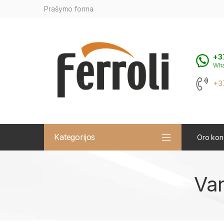
Prašymo forma
+3
Wh
+3
Kategorijos
Oro kond
Van