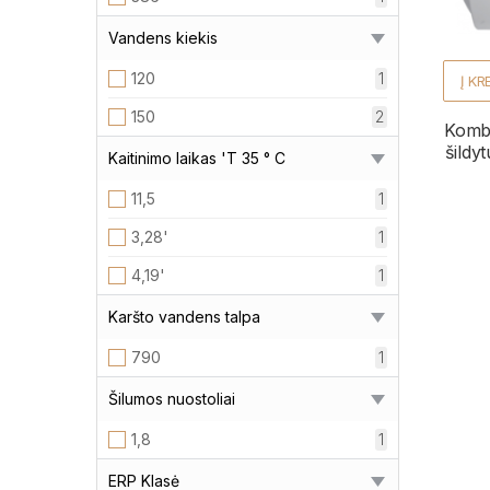
Vandens kiekis
120
1
Į KR
150
2
Kombi
šildy
Kaitinimo laikas 'T 35 ° C
11,5
1
3,28'
1
4,19'
1
Karšto vandens talpa
790
1
Šilumos nuostoliai
1,8
1
ERP Klasė