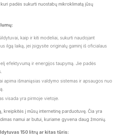
, kuri padės sukurti nuostabų mikroklimatą jūsų
alumų:
dytuvai, kaip ir kiti modeliai, sukurti naudojant
ilgą laiką, jei įsigysite originalų gaminį iš oficialaus
 didelį efektyvumą ir energijos taupymą. Jie padės
.
Tai apima išmaniąsias valdymo sistemas ir apsaugos nuo
ą.
s visada yra pirmoje vietoje.
 kreipkitės į mūsų internetinę parduotuvę. Čia yra
prendimas namui ar butui, kuriame gyvena daug žmonių.
dytuvas 150 litrų ar kitas tūris: