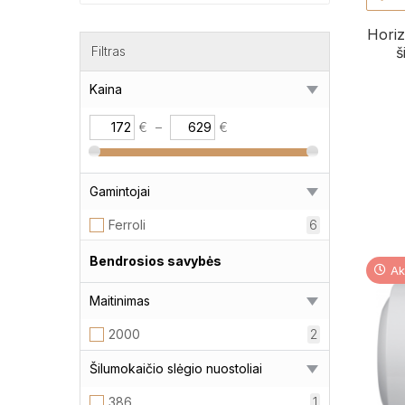
Horiz
Filtras
š
Kaina
€
–
€
Gamintojai
Ferroli
6
Bendrosios savybės
Ak
Maitinimas
2000
2
Šilumokaičio slėgio nuostoliai
386
1