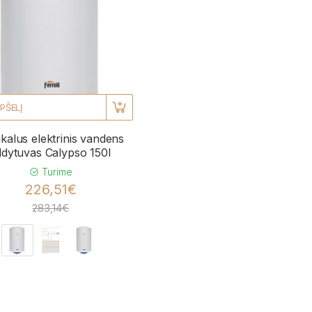
EPŠELĮ
ikalus elektrinis vandens
ildytuvas Calypso 150l
Turime
226,51€
283,14€