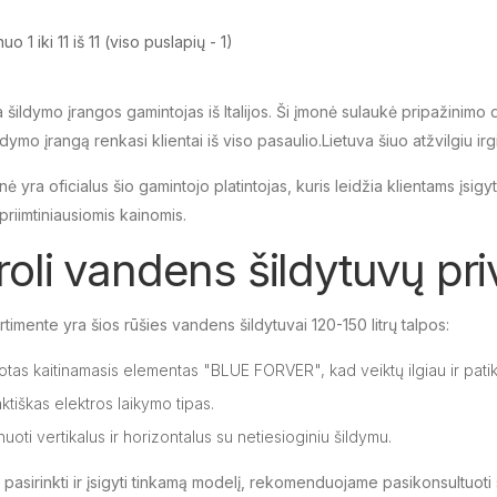
 1 iki 11 iš 11 (viso puslapių - 1)
ra šildymo įrangos gamintojas iš Italijos. Ši įmonė sulaukė pripažinim
dymo įrangą renkasi klientai iš viso pasaulio.Lietuva šiuo atžvilgiu irgi
 yra oficialus šio gamintojo platintojas, kuris leidžia klientams įsigyti
priimtiniausiomis kainomis.
roli vandens šildytuvų pri
timente yra šios rūšies vandens šildytuvai 120-150 litrų talpos:
otas kaitinamasis elementas "BLUE FORVER", kad veiktų ilgiau ir patik
tiškas elektros laikymo tipas.
uoti vertikalus ir horizontalus su netiesioginiu šildymu.
pasirinkti ir įsigyti tinkamą modelį, rekomenduojame pasikonsultuoti