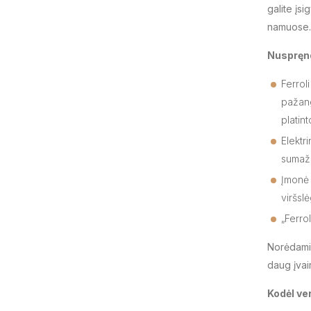
galite įsi
namuose.
Nuspręnd
Ferrol
pažang
platint
Elektr
sumaži
Įmonė 
viršsl
„Ferro
Norėdami 
daug įvai
Kodėl ver