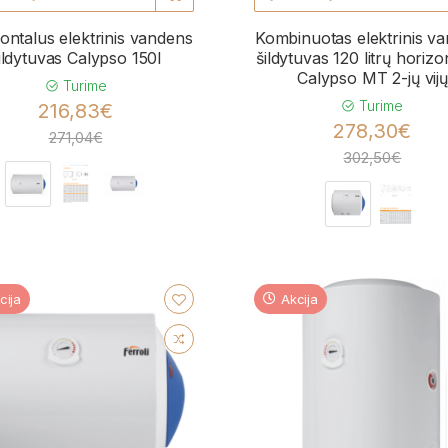
ontalus elektrinis vandens
Kombinuotas elektrinis v
ildytuvas Calypso 150l
šildytuvas 120 litrų horizo
Calypso MT 2-jų vijų
Turime
Turime
216,83€
278,30€
271,04€
302,50€
cija
Akcija