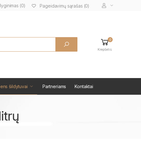
lyginimas (0)
Pageidavimų sąrašas (0)
0
Krepšelis
ens šildytuvai
Partneriams
Kontaktai
itrų