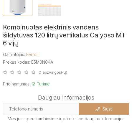
Kombinuotas elektrinis vandens
šildytuvas 120 litrų vertikalus Calypso MT
6 vijų
Gamintojas:
Ferroli
Prekės kodas: E5M0N0KA
0 apžvalgos(-ų)
Prieinamumas:
Turime
Daugiau informacijos
Siųsti
Mes jums perskambinsime ir pateiksime daugiau informacijos