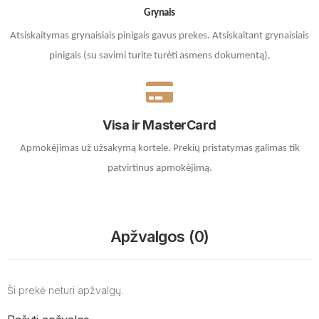
Grynais
Atsiskaitymas grynaisiais pinigais gavus prekes. A
tsiskaitant grynaisiais
pinigais (su savimi turite turėti asmens dokumentą).
Visa ir MasterCard
Apmokėjimas už užsakymą kortele.
Prekių pristatymas galimas tik
patvirtinus apmokėjimą.
Apžvalgos (0)
Ši prekė neturi apžvalgų.