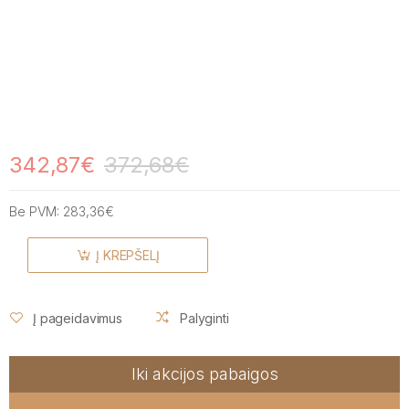
342,87€
372,68€
Be PVM:
283,36€
Į KREPŠELĮ
Į pageidavimus
Palyginti
Iki akcijos pabaigos