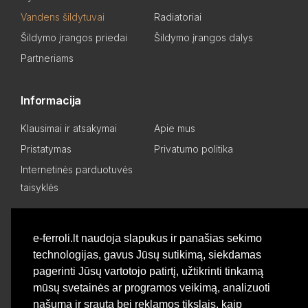
Vandens šildytuvai
Radiatoriai
Šildymo įrangos priedai
Šildymo įrangos dalys
Partneriams
Informacija
Klausimai ir atsakymai
Apie mus
Pristatymas
Privatumo politika
Internetinės parduotuvės
taisyklės
Mano paskyra
e-ferroli.lt naudoja slapukus ir panašias sekimo
technologijas, gavus Jūsų sutikimą, siekdamas
Asmeninis kabinetas
Pageidavimų sąrašas
pagerinti Jūsų vartotojo patirtį, užtikrinti tinkamą
Palyginti produktus
Basket
mūsų svetainės ar programos veikimą, analizuoti
našumą ir srautą bei reklamos tikslais, kaip