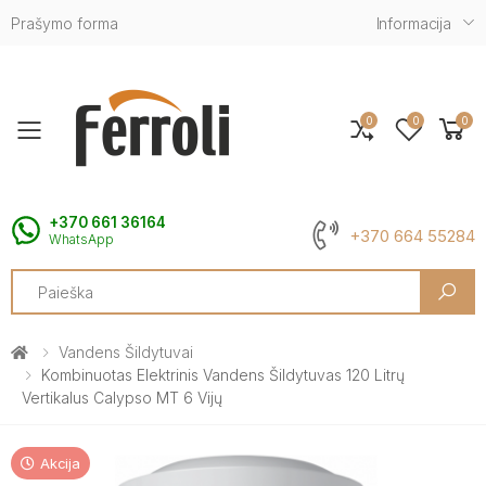
Prašymo forma
Informacija
0
0
0
Toggle mobile menu
+370 661 36164
+370 664 55284
WhatsApp
Search
Vandens Šildytuvai
Kombinuotas Elektrinis Vandens Šildytuvas 120 Litrų
Vertikalus Calypso MT 6 Vijų
Akcija