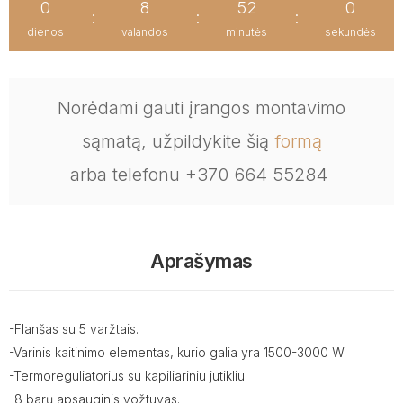
0
8
52
0
:
:
:
dienos
valandos
minutės
sekundės
Norėdami gauti įrangos montavimo
sąmatą, užpildykite šią
formą
arba telefonu +370 664 55284
Aprašymas
-Flanšas su 5 varžtais.
-Varinis kaitinimo elementas, kurio galia yra 1500-3000 W.
-Termoreguliatorius su kapiliariniu jutikliu.
-8 barų apsauginis vožtuvas.