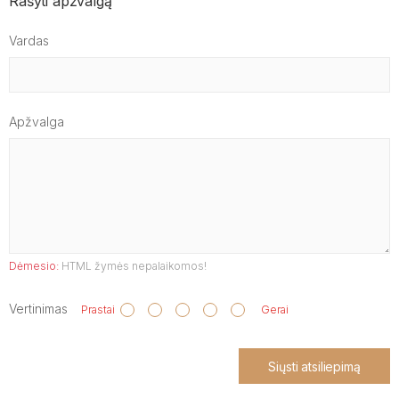
Rašyti apžvalgą
Vardas
Apžvalga
Dėmesio:
HTML žymės nepalaikomos!
Vertinimas
Prastai
Gerai
Siųsti atsiliepimą