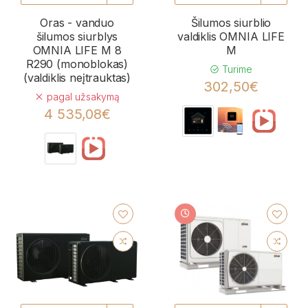
Oras - vanduo
Šilumos siurblio
šilumos siurblys
valdiklis OMNIA LIFE
OMNIA LIFE M 8
M
R290 (monoblokas)
Turime
(valdiklis neįtrauktas)
302,50€
pagal užsakymą
4 535,08€