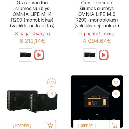
Oras - vanduo
Oras - vanduo
šilumos siurblys
šilumos siurblys
OMNIA LIFE M 14
OMNIA LIFE M 6
R290 (monoblokas)
R290 (monoblokas)
(valdiklis neįtrauktas)
(valdiklis neįtrauktas)
pagal užsakymą
pagal užsakymą
6 212,14€
4 094,64€
Į KREPŠELĮ
Į KREPŠELĮ