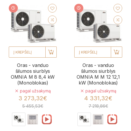
Į KREPŠELĮ
Į KREPŠELĮ
Oras - vanduo
Oras - vanduo
šilumos siurblys
šilumos siurblys
OMNIA M 8 8,4 kW
OMNIA M M 12 12,1
(Monoblokas)
kW (Monoblokas)
pagal užsakymą
pagal užsakymą
3 273,32€
4 331,32€
5 455,53€
7 218,86€