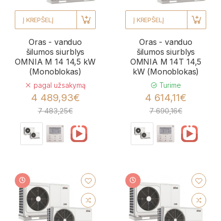
Į KREPŠELĮ
Į KREPŠELĮ
Oras - vanduo
Oras - vanduo
šilumos siurblys
šilumos siurblys
OMNIA M 14 14,5 kW
OMNIA M 14T 14,5
(Monoblokas)
kW (Monoblokas)
pagal užsakymą
Turime
4 489,93€
4 614,11€
7 483,25€
7 690,16€