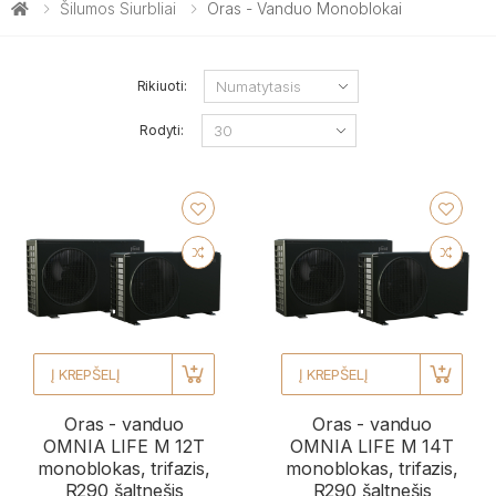
Šilumos Siurbliai
Oras - Vanduo Monoblokai
Rikiuoti:
Rodyti:
Į KREPŠELĮ
Į KREPŠELĮ
Oras - vanduo
Oras - vanduo
OMNIA LIFE M 12T
OMNIA LIFE M 14T
monoblokas, trifazis,
monoblokas, trifazis,
R290 šaltnešis
R290 šaltnešis