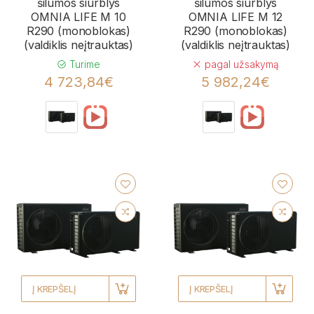
šilumos siurblys
šilumos siurblys
OMNIA LIFE M 10
OMNIA LIFE M 12
R290 (monoblokas)
R290 (monoblokas)
(valdiklis neįtrauktas)
(valdiklis neįtrauktas)
Turime
pagal užsakymą
4 723,84€
5 982,24€
Į KREPŠELĮ
Į KREPŠELĮ