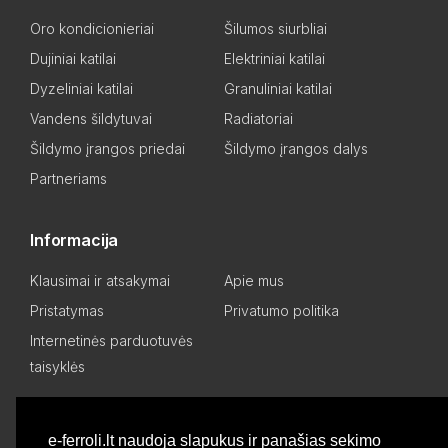
Oro kondicionieriai
Šilumos siurbliai
Dujiniai katilai
Elektriniai katilai
Dyzeliniai katilai
Granuliniai katilai
Vandens šildytuvai
Radiatoriai
Šildymo įrangos priedai
Šildymo įrangos dalys
Partneriams
Informacija
Klausimai ir atsakymai
Apie mus
Pristatymas
Privatumo politika
Internetinės parduotuvės
taisyklės
Mano paskyra
e-ferroli.lt naudoja slapukus ir panašias sekimo