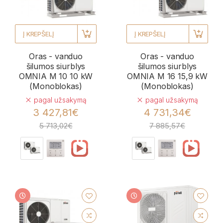
Į KREPŠELĮ
Į KREPŠELĮ
Oras - vanduo
Oras - vanduo
šilumos siurblys
šilumos siurblys
OMNIA M 10 10 kW
OMNIA M 16 15,9 kW
(Monoblokas)
(Monoblokas)
pagal užsakymą
pagal užsakymą
3 427,81€
4 731,34€
5 713,02€
7 885,57€