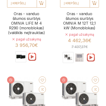
Į KREPŠELĮ
Į KREPŠELĮ
Oras - vanduo
Oras - vanduo
šilumos siurblys
šilumos siurblys
OMNIA LIFE M 4
OMNIA M 12T 12,1
R290 (monoblokas)
kW (Monoblokas)
(valdiklis neįtrauktas)
pagal užsakymą
pagal užsakymą
4 462,36€
3 956,70€
7 437,27€