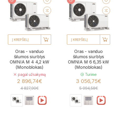
Į KREPŠELĮ
Į KREPŠELĮ
Oras - vanduo
Oras - vanduo
šilumos siurblys
šilumos siurblys
OMNIA M 4 4,2 kW
OMNIA M 6 6,35 kW
(Monoblokas)
(Monoblokas)
pagal užsakymą
Turime
2 896,74€
3 056,75€
4 827,90€
5 094,58€