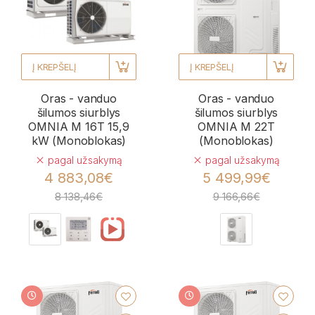
Į KREPŠELĮ
Į KREPŠELĮ
Oras - vanduo
Oras - vanduo
šilumos siurblys
šilumos siurblys
OMNIA M 16T 15,9
OMNIA M 22T
kW (Monoblokas)
(Monoblokas)
pagal užsakymą
pagal užsakymą
4 883,08€
5 499,99€
8 138,46€
9 166,66€