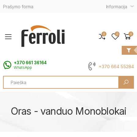
Prašymo forma
Informacija
0
0
0
Toggle mobile menu
+370 661 36164
+370 664 55284
WhatsApp
Search
Oras - vanduo Monoblokai