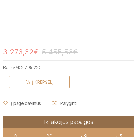
3 273,32€
5 455,53€
Be PVM:
2 705,22€
Į KREPŠELĮ
Į pageidavimus
Palyginti
Iki akcijos pabaigos
0
20
49
44