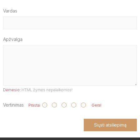
Vardas
Apžvalga
Dėmesio:
HTML žymės nepalaikomos!
Vertinimas
Prastai
Gerai
Siųsti atsiliepimą