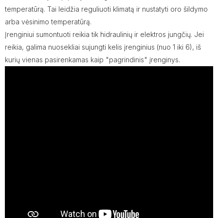
temperatūrą. Tai leidžia reguliuoti klimatą ir nustatyti oro šildymo
arba vėsinimo temperatūrą.
Įrenginiui sumontuoti reikia tik hidraulinių ir elektros jungčių. Jei
reikia, galima nuosekliai sujungti kelis įrenginius (nuo 1 iki 6), iš
kurių vienas pasirenkamas kaip "pagrindinis" įrenginys.