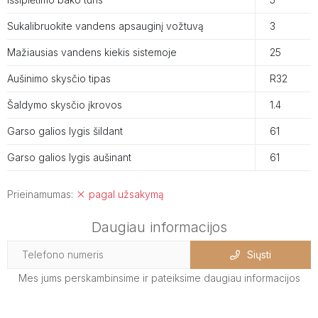
Sukalibruokite vandens apsauginį vožtuvą
3
Mažiausias vandens kiekis sistemoje
25
Aušinimo skysčio tipas
R32
Šaldymo skysčio įkrovos
1.4
Garso galios lygis šildant
61
Garso galios lygis aušinant
61
Prieinamumas:
pagal užsakymą
Daugiau informacijos
Siųsti
Mes jums perskambinsime ir pateiksime daugiau informacijos