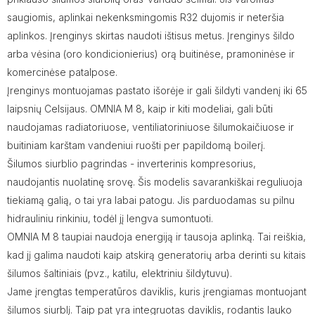
saugiomis, aplinkai nekenksmingomis R32 dujomis ir neteršia
aplinkos. Įrenginys skirtas naudoti ištisus metus. Įrenginys šildo
arba vėsina (oro kondicionierius) orą buitinėse, pramoninėse ir
komercinėse patalpose.
Įrenginys montuojamas pastato išorėje ir gali šildyti vandenį iki 65
laipsnių Celsijaus. OMNIA M 8, kaip ir kiti modeliai, gali būti
naudojamas radiatoriuose, ventiliatoriniuose šilumokaičiuose ir
buitiniam karštam vandeniui ruošti per papildomą boilerį.
Šilumos siurblio pagrindas - inverterinis kompresorius,
naudojantis nuolatinę srovę. Šis modelis savarankiškai reguliuoja
tiekiamą galią, o tai yra labai patogu. Jis parduodamas su pilnu
hidrauliniu rinkiniu, todėl jį lengva sumontuoti.
OMNIA M 8 taupiai naudoja energiją ir tausoja aplinką. Tai reiškia,
kad jį galima naudoti kaip atskirą generatorių arba derinti su kitais
šilumos šaltiniais (pvz., katilu, elektriniu šildytuvu).
Jame įrengtas temperatūros daviklis, kuris įrengiamas montuojant
šilumos siurblį. Taip pat yra integruotas daviklis, rodantis lauko