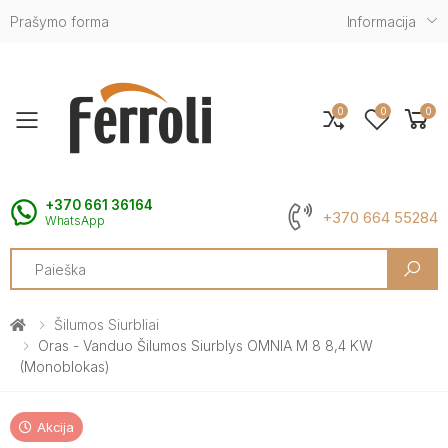
Prašymo forma
Informacija
0
0
0
Toggle mobile menu
+370 661 36164
+370 664 55284
WhatsApp
Search
Šilumos Siurbliai
Oras - Vanduo Šilumos Siurblys OMNIA M 8 8,4 KW
(Monoblokas)
Akcija