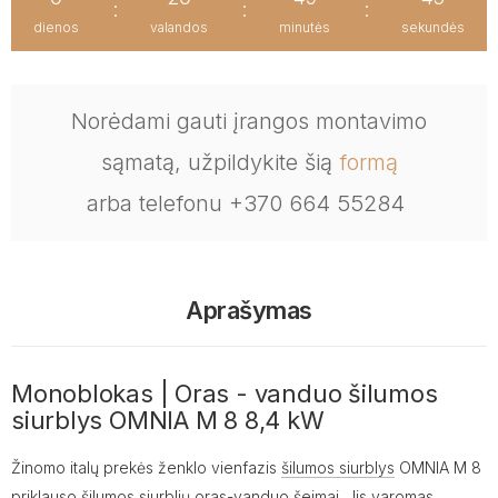
:
:
:
dienos
valandos
minutės
sekundės
Norėdami gauti įrangos montavimo
sąmatą, užpildykite šią
formą
arba telefonu +370 664 55284
Aprašymas
Monoblokas | Oras - vanduo šilumos
siurblys OMNIA M 8 8,4 kW
Žinomo italų prekės ženklo vienfazis
šilumos siurblys
OMNIA M 8
priklauso šilumos siurblių oras-vanduo šeimai. Jis varomas