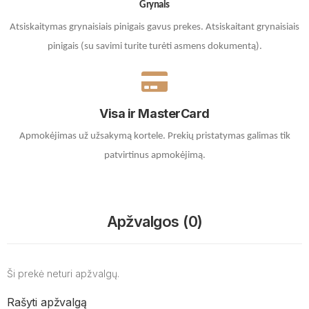
Grynais
Atsiskaitymas grynaisiais pinigais gavus prekes. A
tsiskaitant grynaisiais
pinigais (su savimi turite turėti asmens dokumentą).
Visa ir MasterCard
Apmokėjimas už užsakymą kortele.
Prekių pristatymas galimas tik
patvirtinus apmokėjimą.
Apžvalgos (0)
Ši prekė neturi apžvalgų.
Rašyti apžvalgą