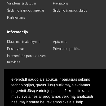
Vandens šildytuvai
Radiatoriai
Šildymo įrangos priedai
Šildymo įrangos dalys
Partneriams
Informacija
Klausimai ir atsakymai
Apie mus
Pristatymas
Privatumo politika
Internetinės parduotuvės
taisyklės
Mano paskyra
e-ferroli.lt naudoja slapukus ir panašias sekimo
technologijas, gavus Jūsų sutikimą, siekdamas
Asmeninis kabinetas
Pageidavimų sąrašas
pagerinti Jūsų vartotojo patirtį, užtikrinti tinkamą
Palyginti produktus
Basket
mūsų svetainės ar programos veikimą, analizuoti
našumą ir srautą bei reklamos tikslais, kaip