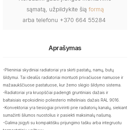
sąmatą, užpildykite šią
formą
arba telefonu +370 664 55284
Aprašymas
-Plieniniai skydiniai radiatoriai yra skirti pastatų, namų, butų
šildymui. Tai idealūs radiatoriai montuoti privačiuose namuose ir
mažaaukščiuose pastatuose, kur žemo slėgio šildymo sistema.
-Radiatoriai yra kruopščiai padengti gruntiniais dažais ir
baltaisiais epoksidinio poliesterio milteliniais dažais RAL 9016.
-Konvektoriai yra tiesiogiai privirinti prie radiatorių kanalų, siekiant
sumažinti šilumos nuostolius ir pasiekti maksimalų našumą.
-Galima įsigyti su kompaktišku prijungimo tašku arba integruotu