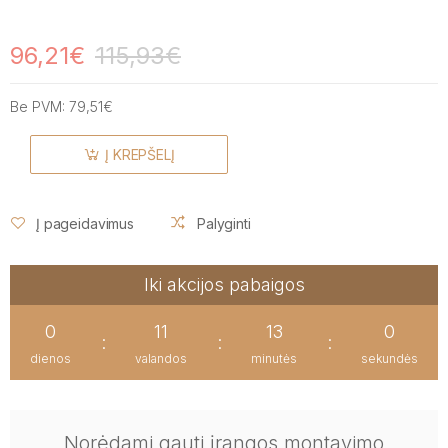
96,21€
115,93€
Be PVM:
79,51€
Į KREPŠELĮ
Į pageidavimus
Palyginti
Iki akcijos pabaigos
0
11
13
0
:
:
:
dienos
valandos
minutės
sekundės
Norėdami gauti įrangos montavimo