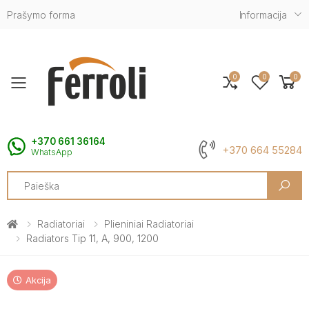
Prašymo forma
Informacija
0
0
0
Toggle mobile menu
+370 661 36164
+370 664 55284
WhatsApp
Search
Radiatoriai
Plieniniai Radiatoriai
Radiators Tip 11, A, 900, 1200
Akcija