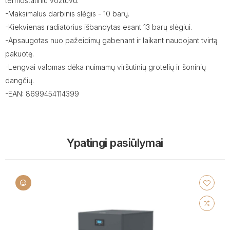
termostatiniu vožtuvu.
-Maksimalus darbinis slėgis - 10 barų.
-Kiekvienas radiatorius išbandytas esant 13 barų slėgiui.
-Apsaugotas nuo pažeidimų gabenant ir laikant naudojant tvirtą
pakuotę.
-Lengvai valomas dėka nuimamų viršutinių grotelių ir šoninių
dangčių.
-EAN: 8699454114399
Ypatingi pasiūlymai