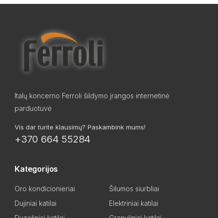
Italų koncerno Ferroli šildymo įrangos internetinė
parduotuvė
Vis dar turite klausimų? Paskambink mums!
+370 664 55284
Kategorijos
Oro kondicionieriai
Šilumos siurbliai
Dujiniai katilai
Elektriniai katilai
Dyzeliniai katilai
Granuliniai katilai