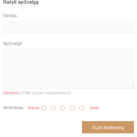
Rašyti apžvalgą
Vardas
Apžvalga
Dėmesio:
HTML žymės nepalaikomos!
Vertinimas
Prastai
Gerai
Siųsti atsiliepimą