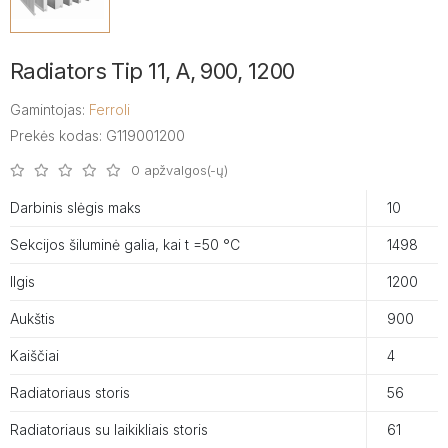
Radiators Tip 11, A, 900, 1200
Gamintojas:
Ferroli
Prekės kodas: G119001200
0 apžvalgos(-ų)
Darbinis slėgis maks
10
Sekcijos šiluminė galia, kai t =50 °C
1498
Ilgis
1200
Aukštis
900
Kaiščiai
4
Radiatoriaus storis
56
Radiatoriaus su laikikliais storis
61