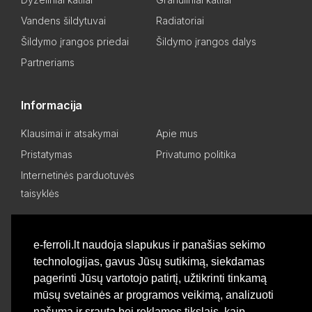
Vandens šildytuvai
Radiatoriai
Šildymo įrangos priedai
Šildymo įrangos dalys
Partneriams
Informacija
Klausimai ir atsakymai
Apie mus
Pristatymas
Privatumo politika
Internetinės parduotuvės
taisyklės
Mano paskyra
e-ferroli.lt naudoja slapukus ir panašias sekimo
technologijas, gavus Jūsų sutikimą, siekdamas
Asmeninis kabinetas
Pageidavimų sąrašas
pagerinti Jūsų vartotojo patirtį, užtikrinti tinkamą
Palyginti produktus
Basket
mūsų svetainės ar programos veikimą, analizuoti
našumą ir srautą bei reklamos tikslais, kaip