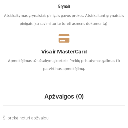
Grynais
Atsiskaitymas grynaisiais pinigais gavus prekes. A
tsiskaitant grynaisiais
pinigais (su savimi turite turėti asmens dokumentą).
Visa ir MasterCard
Apmokėjimas už užsakymą kortele.
Prekių pristatymas galimas tik
patvirtinus apmokėjimą.
Apžvalgos (0)
Ši prekė neturi apžvalgų.