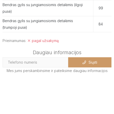
Bendras gylis su jungiamosiomis detalėmis (ilgoji
99
pusė)
Bendras gylis su jungiamosiomis detalėmis
84
(trumpoji pusė)
Prieinamumas:
pagal užsakymą
Daugiau informacijos
Siųsti
Mes jums perskambinsime ir pateiksime daugiau informacijos