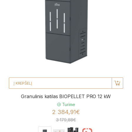
Į KREPŠELĮ
Granulinis katilas BIOPELLET PRO 12 kW
Turime
2 384,91€
3 179,88€