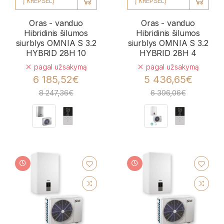
Į KREPŠELĮ
Į KREPŠELĮ
Oras - vanduo
Oras - vanduo
Hibridinis šilumos
Hibridinis šilumos
siurblys OMNIA S 3.2
siurblys OMNIA S 3.2
HYBRID 28H 10
HYBRID 28H 4
pagal užsakymą
pagal užsakymą
6 185,52€
5 436,65€
8 247,36€
6 396,06€