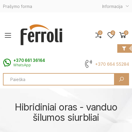
Prašymo forma
Informacija
0
0
0
Toggle mobile menu
+370 661 36164
+370 664 55284
WhatsApp
Search
Hibridiniai oras - vanduo
šilumos siurbliai