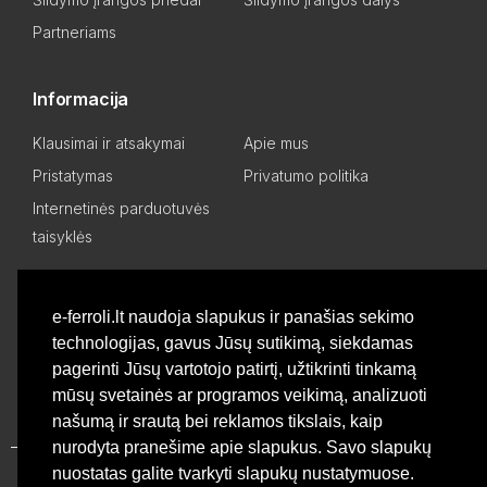
Partneriams
Informacija
Klausimai ir atsakymai
Apie mus
Pristatymas
Privatumo politika
Internetinės parduotuvės
taisyklės
Mano paskyra
e-ferroli.lt naudoja slapukus ir panašias sekimo
technologijas, gavus Jūsų sutikimą, siekdamas
Asmeninis kabinetas
Pageidavimų sąrašas
pagerinti Jūsų vartotojo patirtį, užtikrinti tinkamą
Palyginti produktus
Basket
mūsų svetainės ar programos veikimą, analizuoti
našumą ir srautą bei reklamos tikslais, kaip
nurodyta pranešime apie slapukus. Savo slapukų
nuostatas galite tvarkyti slapukų nustatymuose.