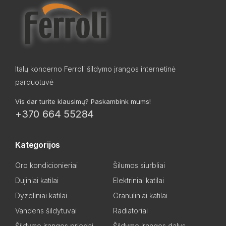
Italų koncerno Ferroli šildymo įrangos internetinė
parduotuvė
Vis dar turite klausimų? Paskambink mums!
+370 664 55284
Kategorijos
Oro kondicionieriai
Šilumos siurbliai
Dujiniai katilai
Elektriniai katilai
Dyzeliniai katilai
Granuliniai katilai
Vandens šildytuvai
Radiatoriai
Šildymo įrangos priedai
Šildymo įrangos dalys