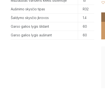
Mažiausias vandens kiekis sistemoje
15
Aušinimo skysčio tipas
R32
Šaldymo skysčio įkrovos
1.4
Garso galios lygis šildant
60
Garso galios lygis aušinant
60