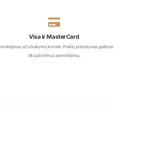
Visa ir MasterCard
mokėjimas už užsakymą kortele.
Prekių pristatymas galimas
tik patvirtinus apmokėjimą.