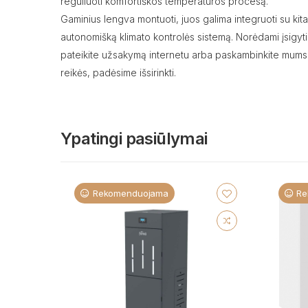
reguliuoti komfortiškos temperatūros procesą.
Gaminius lengva montuoti, juos galima integruoti su kitais 
autonomišką klimato kontrolės sistemą. Norėdami įsigyti
pateikite užsakymą internetu arba paskambinkite mums. 
reikės, padėsime išsirinkti.
Ypatingi pasiūlymai
Rekomenduojama
Re