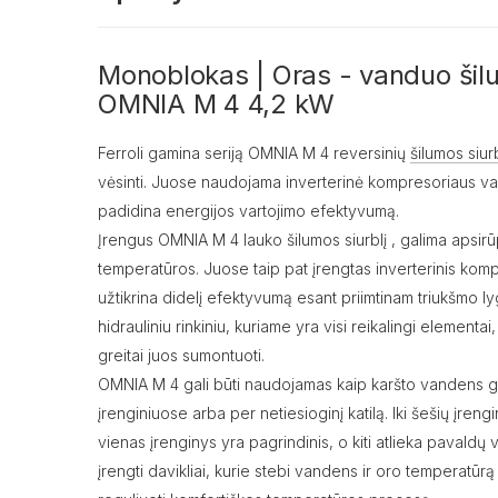
Monoblokas | Oras - vanduo šil
OMNIA M 4 4,2 kW
Ferroli gamina seriją OMNIA M 4 reversinių
šilumos siur
vėsinti. Juose naudojama inverterinė kompresoriaus va
padidina energijos vartojimo efektyvumą.
Įrengus OMNIA M 4 lauko šilumos siurblį , galima apsirūp
temperatūros. Juose taip pat įrengtas inverterinis kompr
užtikrina didelį efektyvumą esant priimtinam triukšmo lygi
hidrauliniu rinkiniu, kuriame yra visi reikalingi elementai
greitai juos sumontuoti.
OMNIA M 4 gali būti naudojamas kaip karšto vandens ga
įrenginiuose arba per netiesioginį katilą. Iki šešių įrengi
vienas įrenginys yra pagrindinis, o kiti atlieka pavaldų 
įrengti davikliai, kurie stebi vandens ir oro temperatūrą