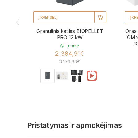
Į KREPŠELĮ
Į KR
Granulinis katilas BIOPELLET
Oras 
PRO 12 kW
OMNI
1
Turime
2 384,91€
3 179,88€
Pristatymas ir apmokėjimas