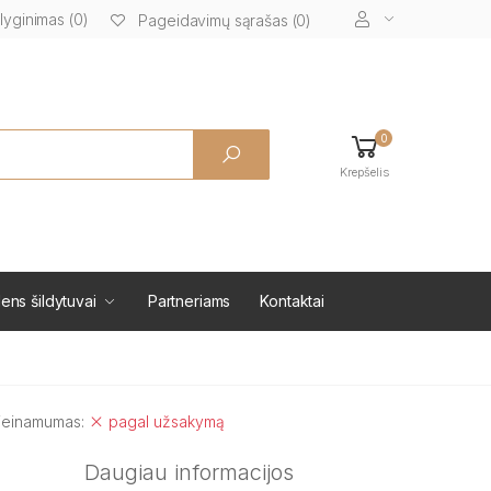
lyginimas (0)
Pageidavimų sąrašas (0)
0
Krepšelis
ens šildytuvai
Partneriams
Kontaktai
ieinamumas:
pagal užsakymą
Daugiau informacijos