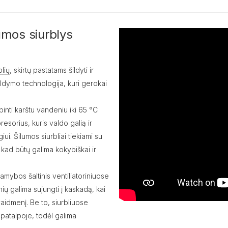
umos siurblys
blių
, skirtų pastatams šildyti ir
ldymo technologija, kuri gerokai
inti karštu vandeniu iki 65 °C
esorius, kuris valdo galią ir
ui. Šilumos siurbliai tiekiami su
, kad būtų galima kokybiškai ir
mybos šaltinis ventiliatoriniuose
nių galima sujungti į kaskadą, kai
vaidmenį. Be to, siurbliuose
 patalpoje, todėl galima