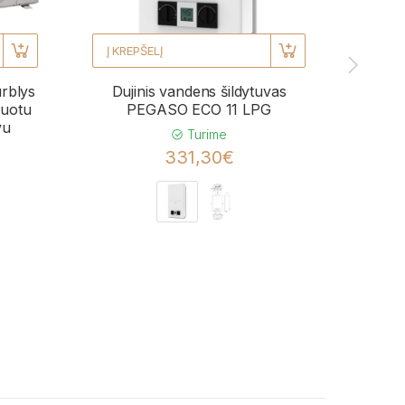
Į KREPŠELĮ
Į KRE
urblys
Dujinis vandens šildytuvas
Kond
uotu
PEGASO ECO 11 LPG
BL
vu
momen
Turime
331,30€