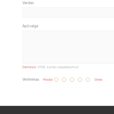
Vardas
Apžvalga
Dėmesio:
HTML žymės nepalaikomos!
Vertinimas
Prastai
Gerai