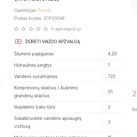
Gamintojas:
Ferroli
Prekės kodas: 2CP000AF
0 apžvalgos(-ų)
ŽIŪRĖTI VAIZDO APŽVALGĄ
Šiluminis pajėgumas
4,20
Hidraulinės jungtys
1
Vandens suvartojimas
722
Kompresorių skaičius / Aušinimo
1/1
2
grandinių skaičius
Išsiplėtimo bako tūris
2
B
Sukalibruokite vandens apsauginį
3
vožtuvą