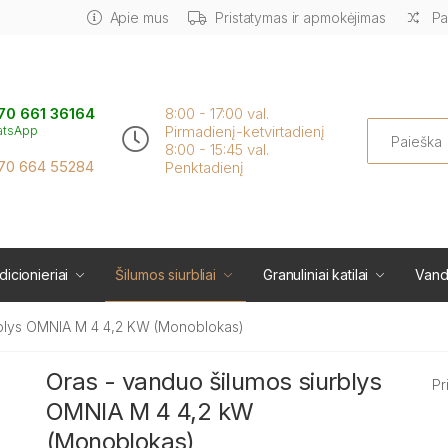
Apie mus
Pristatymas ir apmokėjimas
Pa
70 661 36164
8:00 - 17:00 val.
Search
Pirmadienį-ketvirtadienį
atsApp
8:00 - 15:45 val.
70 664 55284
Penktadienį
icionieriai
Šilumos siurbliai
Granuliniai katilai
Vand
rblys OMNIA M 4 4,2 KW (Monoblokas)
Oras - vanduo šilumos siurblys
Pr
OMNIA M 4 4,2 kW
(Monoblokas)