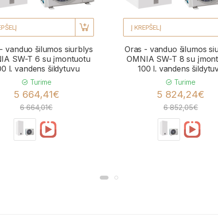
EPŠELĮ
Į KREPŠELĮ
- vanduo šilumos siurblys
Oras - vanduo šilumos si
A SW-T 6 su įmontuotu
OMNIA SW-T 8 su įmont
00 l. vandens šildytuvu
100 l. vandens šildytu
Turime
Turime
5 664,41€
5 824,24€
6 664,01€
6 852,05€