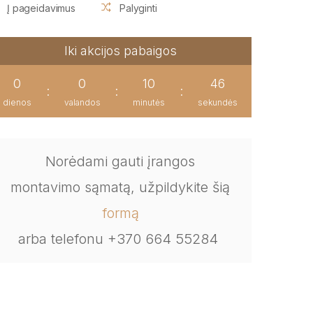
Į pageidavimus
Palyginti
Iki akcijos pabaigos
0
0
10
45
:
:
:
dienos
valandos
minutės
sekundės
Norėdami gauti įrangos
montavimo sąmatą, užpildykite šią
formą
arba telefonu +370 664 55284