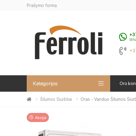
Prašymo forma
+3
Wh
+3
Kategorijos
Oro kond
Šilumos Siurbliai
Oras - Vanduo Šilumos Siu
Akcija