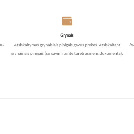
Grynais
us,
Ap
Atsiskaitymas grynaisiais pinigais gavus prekes. A
tsiskaitant
grynaisiais pinigais (su savimi turite turėti asmens dokumentą).