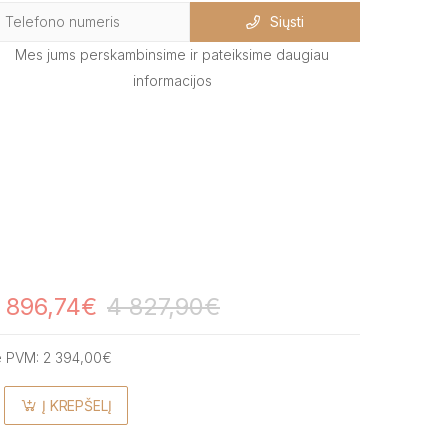
Siųsti
Mes jums perskambinsime ir pateiksime daugiau
informacijos
 896,74€
4 827,90€
e PVM:
2 394,00€
Į KREPŠELĮ