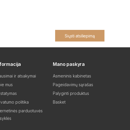
Siųsti atsiliepimą
nformacija
Mano paskyra
ausimai ir atsakymai
Asmeninis kabinetas
ie mus
Pageidavimų sąrašas
istatymas
Palyginti produktus
ivatumo politika
Basket
ternetinės parduotuvės
isyklės