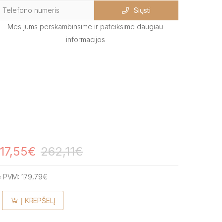
Siųsti
Mes jums perskambinsime ir pateiksime daugiau
informacijos
17,55€
262,11€
e PVM:
179,79€
Į KREPŠELĮ