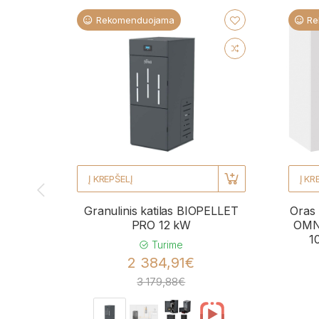
Rekomenduojama
Re
Į KREPŠELĮ
Į KR
Granulinis katilas BIOPELLET
Oras 
PRO 12 kW
OMNI
1
Turime
2 384,91€
3 179,88€