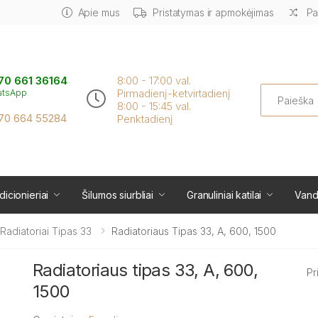
Apie mus
Pristatymas ir apmokėjimas
Pa
70 661 36164
8:00 - 17:00 val.
Search
Pirmadienį-ketvirtadienį
atsApp
8:00 - 15:45 val.
70 664 55284
Penktadienį
icionieriai
Šilumos siurbliai
Granuliniai katilai
Vand
i Radiatoriai Tipas 33
Radiatoriaus Tipas 33, A, 600, 1500
Radiatoriaus tipas 33, A, 600,
Pr
1500