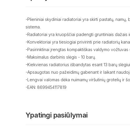
-Plieniniai skydiniai radiatoriai yra skirti pastatų, na
sistema.
-Radiatoriai yra kruopščiai padengti gruntiniais dažais ir
-Konvektoriai yra tiesiogiai privirinti prie radiatorių ka
-Pasirinktinai įrengtas kompaktiškas valdymo vožtuvas s
-Maksimalus darbinis slėgis - 10 barų.
-Kiekvienas radiatorius išbandytas esant 13 barų slėgiui
-Apsaugotas nuo pažeidimų gabenant ir laikant naudoja
-Lengvai valomas dėka nuimamų viršutinių grotelių ir šo
-EAN: 8699454117819
Ypatingi pasiūlymai