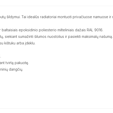
mų, butų šildymui. Tai idealūs radiatoriai montuoti privačiuose namuos
 baltaisiais epoksidinio poliesterio milteliniais dažais RAL 9016.
nalų, siekiant sumažinti šilumos nuostolius ir pasiekti maksimalų našumą.
u kištuku arba įdėklu.
.
nt tvirtą pakuotę.
ninių dangčių.