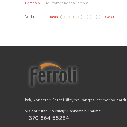
Dėmesio:
HTML žymės nepalaikomos!
Vertinimas
Prastai
Gerai
Italų koncerno Ferroli šildymo įrangos internetinė pard
Vis dar turite klausimų? Paskambink mums!
+370 664 55284