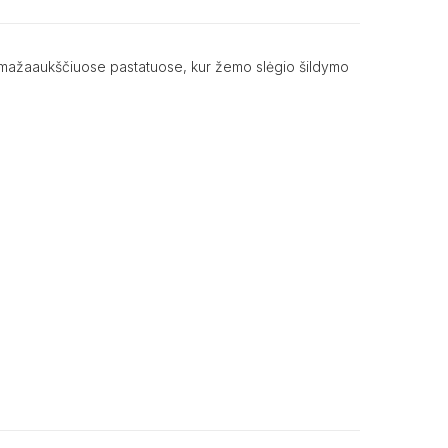
e ir mažaaukščiuose pastatuose, kur žemo slėgio šildymo