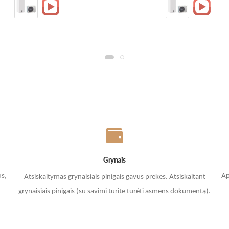
Grynais
us,
Ap
Atsiskaitymas grynaisiais pinigais gavus prekes. A
tsiskaitant
grynaisiais pinigais (su savimi turite turėti asmens dokumentą).