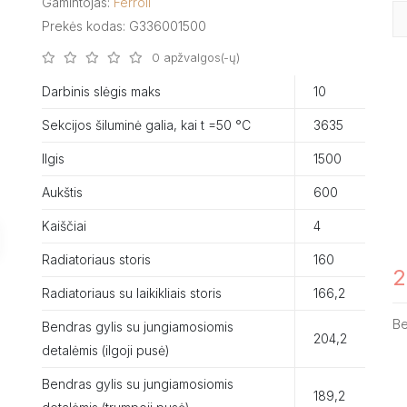
Gamintojas:
Ferroli
Prekės kodas: G336001500
0 apžvalgos(-ų)
Darbinis slėgis maks
10
Sekcijos šiluminė galia, kai t =50 °C
3635
Ilgis
1500
Aukštis
600
Kaiščiai
4
Radiatoriaus storis
160
2
Radiatoriaus su laikikliais storis
166,2
B
Bendras gylis su jungiamosiomis
204,2
detalėmis (ilgoji pusė)
Bendras gylis su jungiamosiomis
189,2