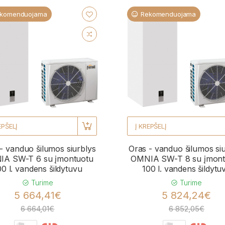
komenduojama
Rekomenduojama
EPŠELĮ
Į KREPŠELĮ
- vanduo šilumos siurblys
Oras - vanduo šilumos si
A SW-T 6 su įmontuotu
OMNIA SW-T 8 su įmont
00 l. vandens šildytuvu
100 l. vandens šildytu
Turime
Turime
5 664,41€
5 824,24€
6 664,01€
6 852,05€