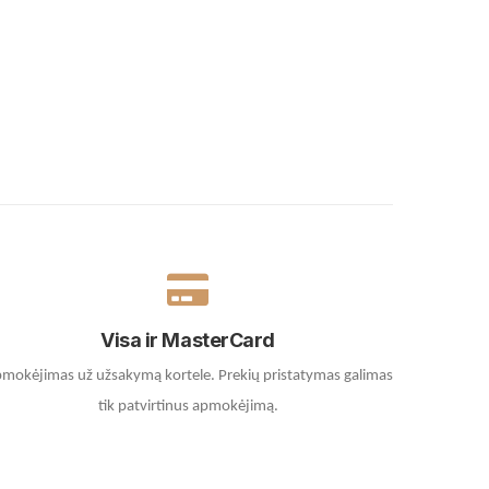
Visa ir MasterCard
mokėjimas už užsakymą kortele.
Prekių pristatymas galimas
tik patvirtinus apmokėjimą.