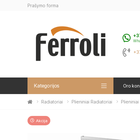
Prašymo forma
+3
Wh
+3
Kategorijos
Oro kond
Radiatoriai
Plieniniai Radiatoriai
Plieninia
Akcija