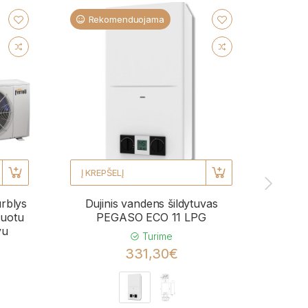
Rekomenduojama
Re
Į KREPŠELĮ
Į KRE
urblys
Dujinis vandens šildytuvas
Kond
uotu
PEGASO ECO 11 LPG
BL
vu
momen
Turime
331,30€