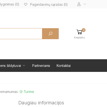
lyginimas (0)
Pageidavimų sąrašas (0)
0
Krepšelis
ens šildytuvai
Partneriams
Kontaktai
ieinamumas:
Turime
Daugiau informacijos