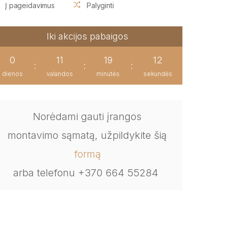
Į pageidavimus
Palyginti
Iki akcijos pabaigos
0
11
19
12
:
:
:
dienos
valandos
minutės
sekundės
Norėdami gauti įrangos
montavimo sąmatą, užpildykite šią
formą
arba telefonu +370 664 55284