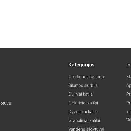
Kategorijos
I
Oro kondicionieriai
Kl
Šilumos siurbliai
Ap
Dujiniai katilai
Pr
Elektriniai katilai
Pr
uotuvė
Dyzeliniai katilai
In
ta
Granuliniai katilai
Vandens šildytuvai