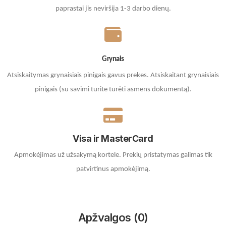
paprastai jis neviršija 1-3 darbo dienų.
Grynais
Atsiskaitymas grynaisiais pinigais gavus prekes. A
tsiskaitant grynaisiais
pinigais (su savimi turite turėti asmens dokumentą).
Visa ir MasterCard
Apmokėjimas už užsakymą kortele.
Prekių pristatymas galimas tik
patvirtinus apmokėjimą.
Apžvalgos (0)