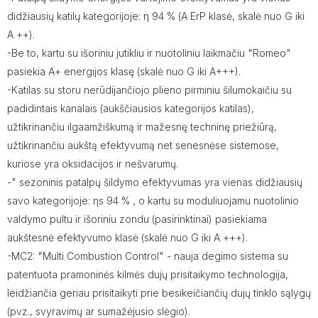
didžiausių katilų kategorijoje: η 94 % (A ErP klasė, skalė nuo G iki
A ++).
-Be to, kartu su išoriniu jutikliu ir nuotoliniu laikmačiu "Romeo"
pasiekia A+ energijos klasę (skalė nuo G iki A+++).
-Katilas su storu nerūdijančiojo plieno pirminiu šilumokaičiu su
padidintais kanalais (aukščiausios kategorijos katilas),
užtikrinančiu ilgaamžiškumą ir mažesnę techninę priežiūrą,
užtikrinančiu aukštą efektyvumą net senesnėse sistemose,
kuriose yra oksidacijos ir nešvarumų.
-" sezoninis patalpų šildymo efektyvumas yra vienas didžiausių
savo kategorijoje: ηs 94 % , o kartu su moduliuojamu nuotolinio
valdymo pultu ir išoriniu zondu (pasirinktinai) pasiekiama
aukštesnė efektyvumo klasė (skalė nuo G iki A +++).
-MC2: "Multi Combustion Control" - nauja degimo sistema su
patentuota pramoninės kilmės dujų prisitaikymo technologija,
leidžiančia geriau prisitaikyti prie besikeičiančių dujų tinklo sąlygų
(pvz., svyravimų ar sumažėjusio slėgio).