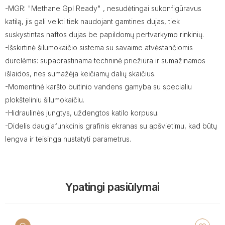
-MGR: "Methane Gpl Ready" , nesudėtingai sukonfigūravus
katilą, jis gali veikti tiek naudojant gamtines dujas, tiek
suskystintas naftos dujas be papildomų pertvarkymo rinkinių.
-Išskirtinė šilumokaičio sistema su savaime atvėstančiomis
durelėmis: supaprastinama techninė priežiūra ir sumažinamos
išlaidos, nes sumažėja keičiamų dalių skaičius.
-Momentinė karšto buitinio vandens gamyba su specialiu
plokšteliniu šilumokaičiu.
-Hidraulinės jungtys, uždengtos katilo korpusu.
-Didelis daugiafunkcinis grafinis ekranas su apšvietimu, kad būtų
lengva ir teisinga nustatyti parametrus.
Ypatingi pasiūlymai