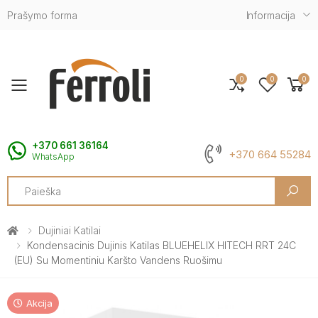
Prašymo forma
Informacija
0
0
0
Toggle mobile menu
+370 661 36164
+370 664 55284
WhatsApp
Search
Dujiniai Katilai
Kondensacinis Dujinis Katilas BLUEHELIX HITECH RRT 24C
(EU) Su Momentiniu Karšto Vandens Ruošimu
Akcija