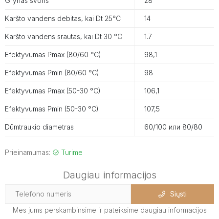
Grynas svoris
28
Karšto vandens debitas, kai Dt 25°C
14
Karšto vandens srautas, kai Dt 30 °C
1.7
Efektyvumas Pmax (80/60 °C)
98,1
Efektyvumas Pmin (80/60 °C)
98
Efektyvumas Pmax (50-30 °C)
106,1
Efektyvumas Pmin (50-30 °C)
107,5
Dūmtraukio diametras
60/100 или 80/80
Prieinamumas:
Turime
Daugiau informacijos
Siųsti
Mes jums perskambinsime ir pateiksime daugiau informacijos