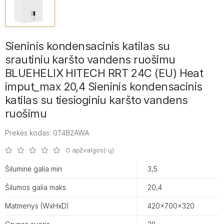
Sieninis kondensacinis katilas su
srautiniu karšto vandens ruošimu
BLUEHELIX HITECH RRT 24C (EU) Heat
imput_max 20,4 Sieninis kondensacinis
katilas su tiesioginiu karšto vandens
ruošimu
Prekės kodas: 0T4B2AWA
0 apžvalgos(-ų)
Šiluminė galia min
3,5
Šilumos galia maks
20,4
Matmenys (WxHxD)
420×700×320