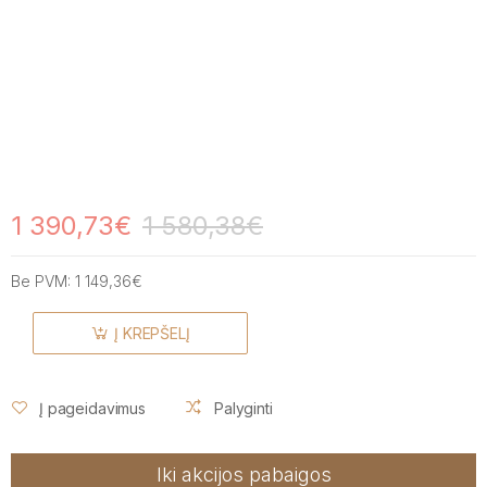
1 390,73€
1 580,38€
Be PVM:
1 149,36€
Į KREPŠELĮ
Į pageidavimus
Palyginti
Iki akcijos pabaigos