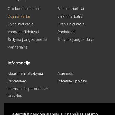
Oro kondicionieriai
Šilumos siurbliai
Dujiniai katilai
Elektriniai katilai
Dyzeliniai katilai
Granuliniai katilai
Vandens šildytuvai
Radiatoriai
Šildymo įrangos priedai
Šildymo įrangos dalys
Partneriams
Informacija
Klausimai ir atsakymai
Apie mus
Pristatymas
Privatumo politika
Internetinės parduotuvės
taisyklės
Mano paskyra
e-ferroli.lt naudoja slapukus ir panašias sekimo