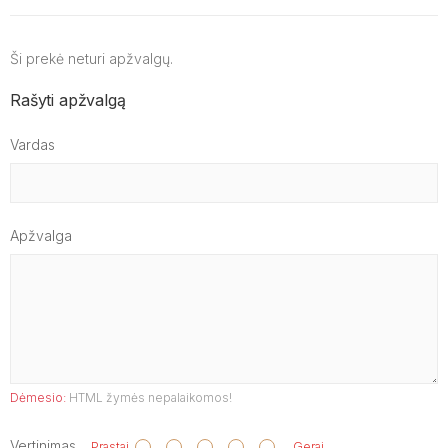
Ši prekė neturi apžvalgų.
Rašyti apžvalgą
Vardas
Apžvalga
Dėmesio:
HTML žymės nepalaikomos!
Vertinimas
Prastai
Gerai