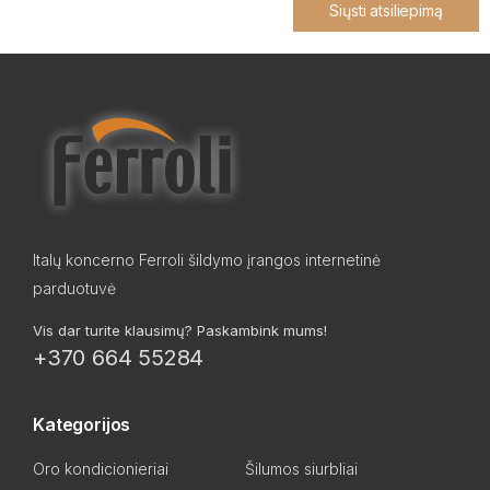
Siųsti atsiliepimą
Italų koncerno Ferroli šildymo įrangos internetinė
parduotuvė
Vis dar turite klausimų? Paskambink mums!
+370 664 55284
Kategorijos
Oro kondicionieriai
Šilumos siurbliai