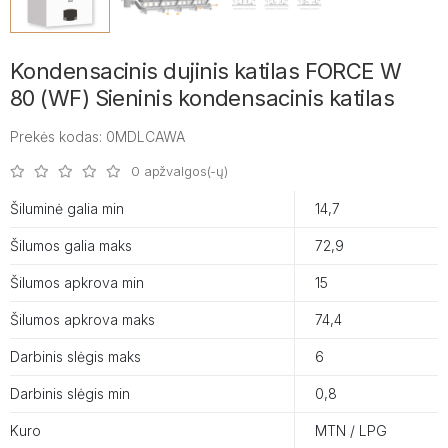
Kondensacinis dujinis katilas FORCE W
80 (WF) Sieninis kondensacinis katilas
Prekės kodas: 0MDLCAWA
0 apžvalgos(-ų)
Šiluminė galia min
14,7
Šilumos galia maks
72,9
Šilumos apkrova min
15
Šilumos apkrova maks
74,4
Darbinis slėgis maks
6
Darbinis slėgis min
0,8
Kuro
MTN / LPG