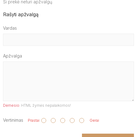
Ši prekė neturi apžvalgų.
Rašyti apžvalgą
Vardas
Apžvalga
Dėmesio:
HTML žymės nepalaikomos!
Vertinimas
Prastai
Gerai