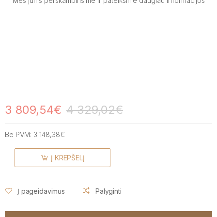
Mes jums perskambinsime ir pateiksime daugiau informacijos
3 809,54€
4 329,02€
Be PVM:
3 148,38€
Į KREPŠELĮ
Į pageidavimus
Palyginti