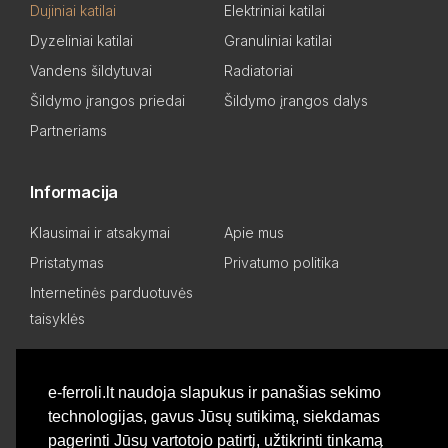
Dujiniai katilai
Elektriniai katilai
Dyzeliniai katilai
Granuliniai katilai
Vandens šildytuvai
Radiatoriai
Šildymo įrangos priedai
Šildymo įrangos dalys
Partneriams
Informacija
Klausimai ir atsakymai
Apie mus
Pristatymas
Privatumo politika
Internetinės parduotuvės
taisyklės
Mano paskyra
e-ferroli.lt naudoja slapukus ir panašias sekimo
technologijas, gavus Jūsų sutikimą, siekdamas
Asmeninis kabinetas
Pageidavimų sąrašas
pagerinti Jūsų vartotojo patirtį, užtikrinti tinkamą