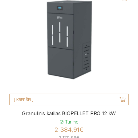
Į KREPŠELĮ
Granulinis katilas BIOPELLET PRO 12 kW
Turime
2 384,91€
3 179,88€