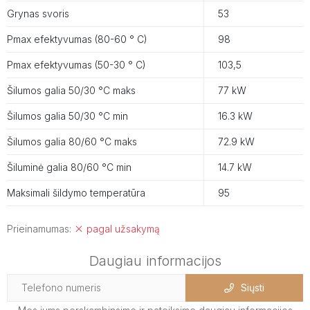
Grynas svoris
53
Pmax efektyvumas (80-60 ° C)
98
Pmax efektyvumas (50-30 ° C)
103,5
Šilumos galia 50/30 °C maks
77 kW
Šilumos galia 50/30 °C min
16.3 kW
Šilumos galia 80/60 °C maks
72.9 kW
Šiluminė galia 80/60 °C min
14.7 kW
Maksimali šildymo temperatūra
95
Prieinamumas:
pagal užsakymą
Daugiau informacijos
Siųsti