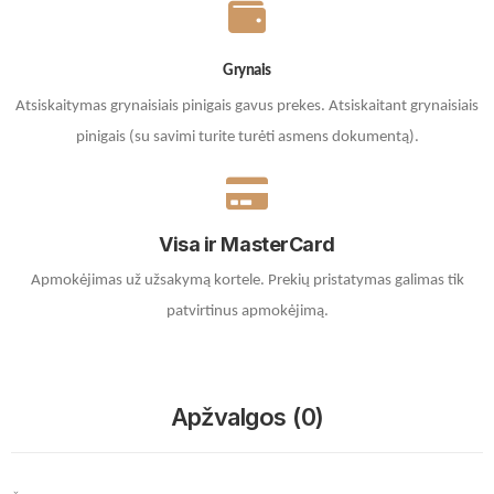
Grynais
Atsiskaitymas grynaisiais pinigais gavus prekes. A
tsiskaitant grynaisiais
pinigais (su savimi turite turėti asmens dokumentą).
Visa ir MasterCard
Apmokėjimas už užsakymą kortele.
Prekių pristatymas galimas tik
patvirtinus apmokėjimą.
Apžvalgos (0)