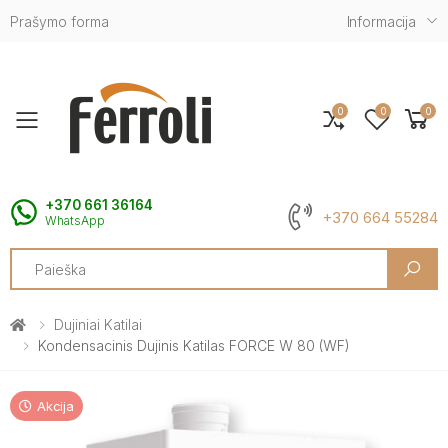
Prašymo forma
Informacija
0
0
0
Toggle mobile menu
+370 661 36164
+370 664 55284
WhatsApp
Search
Dujiniai Katilai
Kondensacinis Dujinis Katilas FORCE W 80 (WF)
Akcija