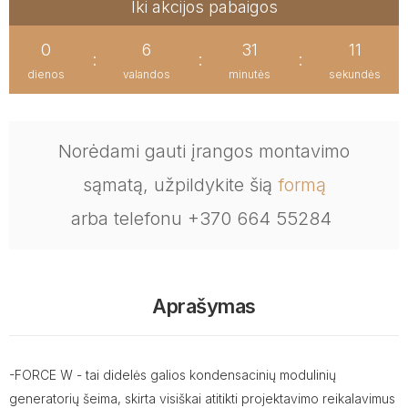
Iki akcijos pabaigos
0
6
31
11
:
:
:
dienos
valandos
minutės
sekundės
Norėdami gauti įrangos montavimo
sąmatą, užpildykite šią
formą
arba telefonu +370 664 55284
Aprašymas
-FORCE W - tai didelės galios kondensacinių modulinių
generatorių šeima, skirta visiškai atitikti projektavimo reikalavimus