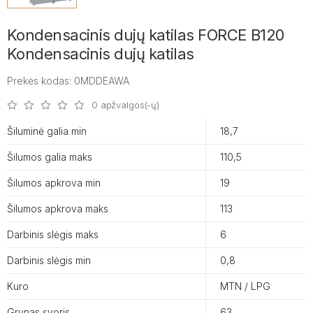
Kondensacinis dujų katilas FORCE B120
Kondensacinis dujų katilas
Prekės kodas: 0MDDEAWA
0 apžvalgos(-ų)
Šiluminė galia min
18,7
Šilumos galia maks
110,5
Šilumos apkrova min
19
Šilumos apkrova maks
113
Darbinis slėgis maks
6
Darbinis slėgis min
0,8
Kuro
MTN / LPG
Grynas svoris
63