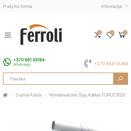
Prašymo forma
Informacija
0
0
0
Toggle mobile menu
+370 661 36164
+370 664 55284
WhatsApp
Search
Dujiniai Katilai
Kondensacinis Dujų Katilas FORCE B120