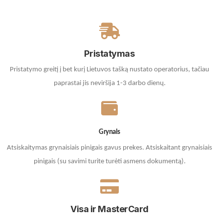
Pristatymas
Pristatymo greitį į bet kurį Lietuvos tašką nustato operatorius, tačiau
paprastai jis neviršija 1-3 darbo dienų.
Grynais
Atsiskaitymas grynaisiais pinigais gavus prekes. A
tsiskaitant grynaisiais
pinigais (su savimi turite turėti asmens dokumentą).
Visa ir MasterCard