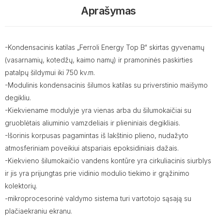
Aprašymas
-Kondensacinis katilas „Ferroli Energy Top B“ skirtas gyvenamų
(vasarnamių, kotedžų, kaimo namų) ir pramoninės paskirties
patalpų šildymui iki 750 kv.m.
-Modulinis kondensacinis šilumos katilas su priverstinio maišymo
degikliu.
-Kiekviename modulyje yra vienas arba du šilumokaičiai su
gruoblėtais aliuminio vamzdeliais ir plieniniais degikliais.
-Išorinis korpusas pagamintas iš lakštinio plieno, nudažyto
atmosferiniam poveikiui atspariais epoksidiniais dažais.
-Kiekvieno šilumokaičio vandens kontūre yra cirkuliacinis siurblys
ir jis yra prijungtas prie vidinio modulio tiekimo ir grąžinimo
kolektorių.
-mikroprocesorinė valdymo sistema turi vartotojo sąsają su
plačiaekraniu ekranu.