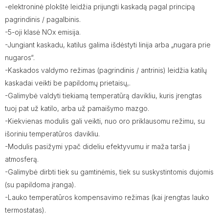
-elektroninė plokštė leidžia prijungti kaskadą pagal principą
pagrindinis / pagalbinis.
-5-oji klasė NOx emisija.
-Jungiant kaskadu, katilus galima išdėstyti linija arba „nugara prie
nugaros“.
-Kaskados valdymo režimas (pagrindinis / antrinis) leidžia katilų
kaskadai veikti be papildomų prietaisų,.
-Galimybė valdyti tiekiamą temperatūrą davikliu, kuris įrengtas
tuoj pat už katilo, arba už pamaišymo mazgo.
-Kiekvienas modulis gali veikti, nuo oro priklausomu režimu, su
išoriniu temperatūros davikliu.
-Modulis pasižymi ypač dideliu efektyvumu ir maža tarša į
atmosferą.
-Galimybė dirbti tiek su gamtinėmis, tiek su suskystintomis dujomis
(su papildoma įranga).
-Lauko temperatūros kompensavimo režimas (kai įrengtas lauko
termostatas).