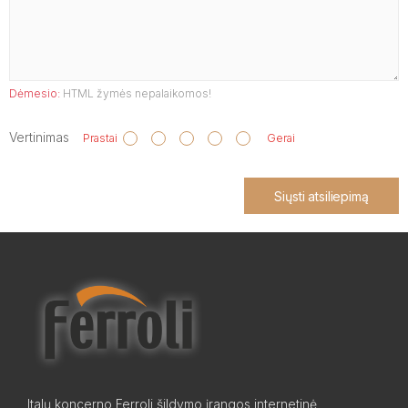
Dėmesio:
HTML žymės nepalaikomos!
Vertinimas
Prastai
Gerai
Siųsti atsiliepimą
Italų koncerno Ferroli šildymo įrangos internetinė