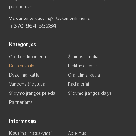
parduotuvė
Vis dar turite klausimų? Paskambink mums!
+370 664 55284
Kategorijos
Oro kondicionieriai
Šilumos siurbliai
Dujiniai katilai
Elektriniai katilai
Dyzeliniai katilai
Granuliniai katilai
Vandens šildytuvai
Radiatoriai
Šildymo įrangos priedai
Šildymo įrangos dalys
Partneriams
Informacija
Klausimai ir atsakymai
Apie mus