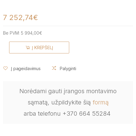
7 252,74€
Be PVM:
5 994,00€
Į KREPŠELĮ
Į pageidavimus
Palyginti
Norėdami gauti įrangos montavimo
sąmatą, užpildykite šią
formą
arba telefonu +370 664 55284