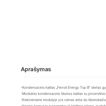
Aprašymas
-Kondensacinis katilas „Ferroli Energy Top B“ skirtas g
-Modulinis kondensacinis šilumos katilas su priverstini
-Kiekviename modulyje yra vienas arba du šilumokaičiai s
-Išorinis korpusas pagamintas iš lakštinio plieno, nudaž