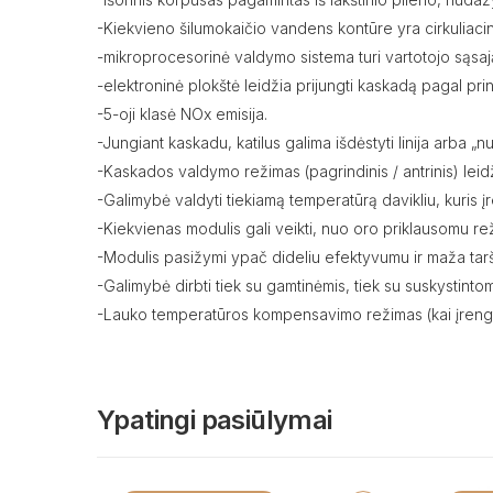
-Kiekvieno šilumokaičio vandens kontūre yra cirkuliacinis
-mikroprocesorinė valdymo sistema turi vartotojo sąsaj
-elektroninė plokštė leidžia prijungti kaskadą pagal prin
-5-oji klasė NOx emisija.
-Jungiant kaskadu, katilus galima išdėstyti linija arba „
-Kaskados valdymo režimas (pagrindinis / antrinis) leidž
-Galimybė valdyti tiekiamą temperatūrą davikliu, kuris 
-Kiekvienas modulis gali veikti, nuo oro priklausomu rež
-Modulis pasižymi ypač dideliu efektyvumu ir maža tarš
-Galimybė dirbti tiek su gamtinėmis, tiek su suskystinto
-Lauko temperatūros kompensavimo režimas (kai įrengt
Ypatingi pasiūlymai