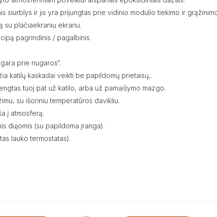
 siurblys ir jis yra prijungtas prie vidinio modulio tiekimo ir grąžinimo
ą su plačiaekraniu ekranu.
cipą pagrindinis / pagalbinis.
nugara prie nugaros“.
ia katilų kaskadai veikti be papildomų prietaisų,.
įrengtas tuoj pat už katilo, arba už pamaišymo mazgo.
imu, su išoriniu temperatūros davikliu.
a į atmosferą.
mis dujomis (su papildoma įranga).
as lauko termostatas).