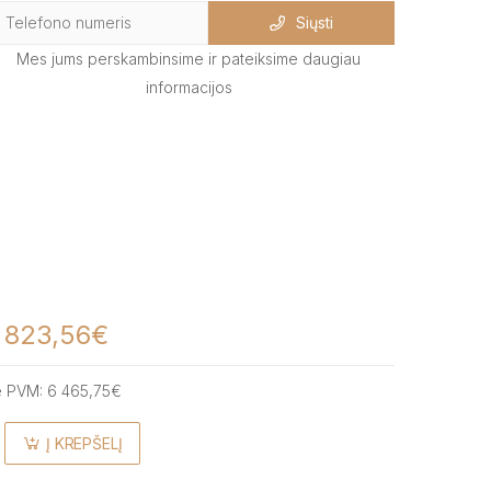
Siųsti
Mes jums perskambinsime ir pateiksime daugiau
informacijos
 823,56€
e PVM:
6 465,75€
Į KREPŠELĮ