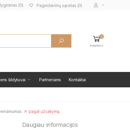
lyginimas (0)
Pageidavimų sąrašas (0)
0
Krepšelis
ens šildytuvai
Partneriams
Kontaktai
ieinamumas:
pagal užsakymą
Daugiau informacijos