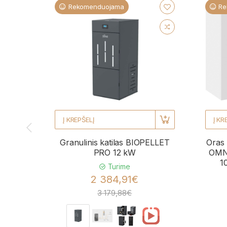
Rekomenduojama
Re
Į KREPŠELĮ
Į KR
Granulinis katilas BIOPELLET
Oras 
PRO 12 kW
OMNI
1
Turime
2 384,91€
3 179,88€