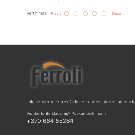
Vertinimas
Prastai
Gerai
Italų koncerno Ferroli šildymo įrangos internetinė pard
Vis dar turite klausimų? Paskambink mums!
+370 664 55284