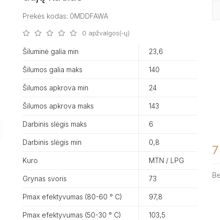
Prekės kodas: 0MDDFAWA
0 apžvalgos(-ų)
Šiluminė galia min
23,6
Šilumos galia maks
140
Šilumos apkrova min
24
Šilumos apkrova maks
143
Darbinis slėgis maks
6
Darbinis slėgis min
0,8
7
Kuro
MTN / LPG
B
Grynas svoris
73
Pmax efektyvumas (80-60 ° C)
97,8
Pmax efektyvumas (50-30 ° C)
103,5