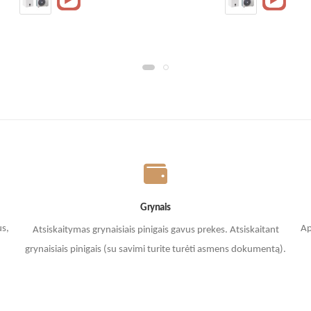
Grynais
us,
Ap
Atsiskaitymas grynaisiais pinigais gavus prekes. A
tsiskaitant
grynaisiais pinigais (su savimi turite turėti asmens dokumentą).