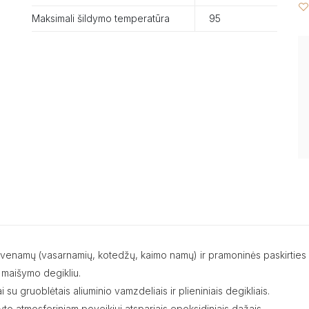
Maksimali šildymo temperatūra
95
yvenamų (vasarnamių, kotedžų, kaimo namų) ir pramoninės paskirties p
o maišymo degikliu.
u gruoblėtais aliuminio vamzdeliais ir plieniniais degikliais.
yto atmosferiniam poveikiui atspariais epoksidiniais dažais.