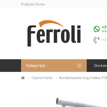
Prašymo forma
+3
Wh
+3
Kategorijos
Oro kond
Dujiniai Katilai
Kondensacinis Dujų Katilas F