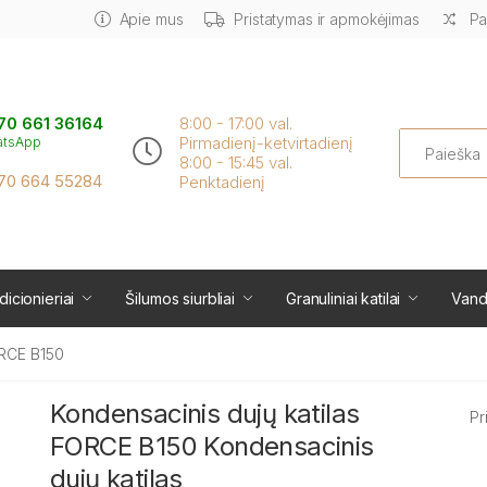
Apie mus
Pristatymas ir apmokėjimas
Pa
70 661 36164
8:00 - 17:00 val.
Search
Pirmadienį-ketvirtadienį
atsApp
8:00 - 15:45 val.
70 664 55284
Penktadienį
icionieriai
Šilumos siurbliai
Granuliniai katilai
Vand
ORCE B150
Kondensacinis dujų katilas
Pr
FORCE B150 Kondensacinis
dujų katilas