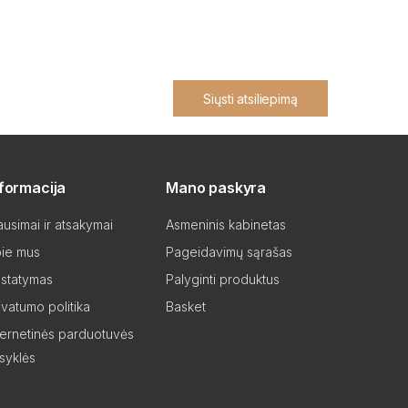
Siųsti atsiliepimą
nformacija
Mano paskyra
ausimai ir atsakymai
Asmeninis kabinetas
ie mus
Pageidavimų sąrašas
istatymas
Palyginti produktus
ivatumo politika
Basket
ternetinės parduotuvės
isyklės