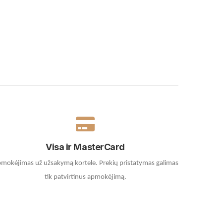
Visa ir MasterCard
mokėjimas už užsakymą kortele.
Prekių pristatymas galimas
tik patvirtinus apmokėjimą.