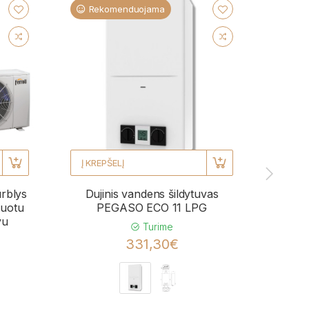
Rekomenduojama
Re
Į KREPŠELĮ
Į KRE
urblys
Dujinis vandens šildytuvas
Kond
uotu
PEGASO ECO 11 LPG
BL
vu
momen
Turime
331,30€