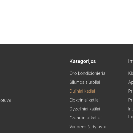
Kategorijos
I
Oro kondicionieriai
Kl
Šilumos siurbliai
Ap
Dujiniai katilai
Pr
Elektriniai katilai
Pr
uotuvė
Dyzeliniai katilai
In
ta
Granuliniai katilai
Vandens šildytuvai