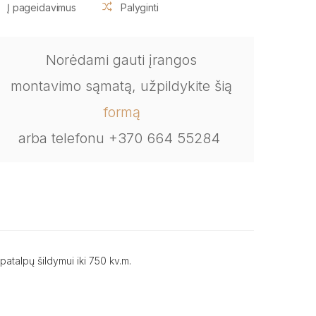
Į pageidavimus
Palyginti
Norėdami gauti įrangos
montavimo sąmatą, užpildykite šią
formą
arba telefonu +370 664 55284
atalpų šildymui iki 750 kv.m.