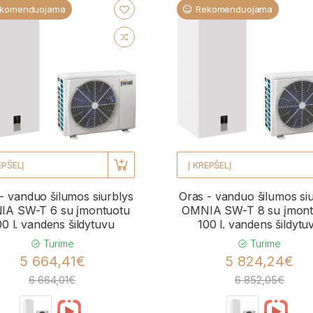
komenduojama
Rekomenduojama
EPŠELĮ
Į KREPŠELĮ
- vanduo šilumos siurblys
Oras - vanduo šilumos si
A SW-T 6 su įmontuotu
OMNIA SW-T 8 su įmont
00 l. vandens šildytuvu
100 l. vandens šildytu
Turime
Turime
5 664,41€
5 824,24€
6 664,01€
6 852,05€