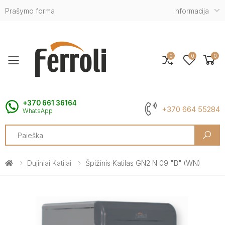
Prašymo forma
Informacija
0
0
0
Toggle mobile menu
+370 661 36164
+370 664 55284
WhatsApp
Search
Dujiniai Katilai
Špižinis Katilas GN2 N 09 "B" (WN)