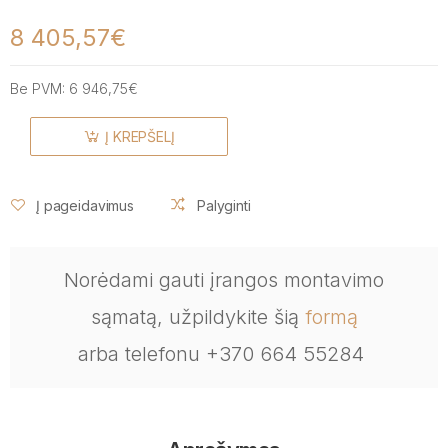
8 405,57€
Be PVM:
6 946,75€
Į KREPŠELĮ
Į pageidavimus
Palyginti
Norėdami gauti įrangos montavimo
sąmatą, užpildykite šią
formą
arba telefonu +370 664 55284