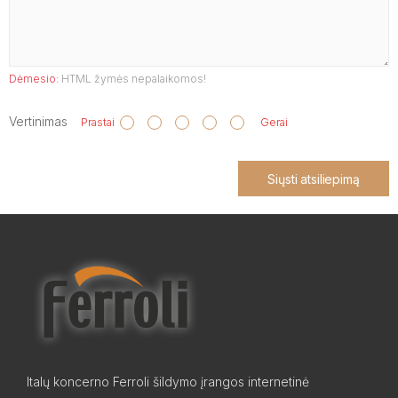
Dėmesio:
HTML žymės nepalaikomos!
Vertinimas
Prastai
Gerai
Siųsti atsiliepimą
Italų koncerno Ferroli šildymo įrangos internetinė