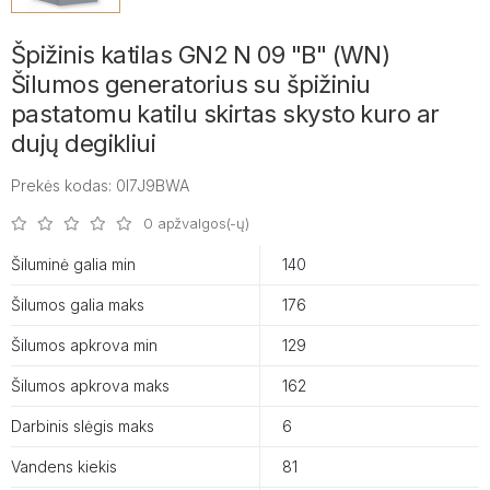
Špižinis katilas GN2 N 09 "B" (WN)
Šilumos generatorius su špižiniu
pastatomu katilu skirtas skysto kuro ar
dujų degikliui
Prekės kodas: 0I7J9BWA
0 apžvalgos(-ų)
Šiluminė galia min
140
Šilumos galia maks
176
Šilumos apkrova min
129
Šilumos apkrova maks
162
Darbinis slėgis maks
6
Vandens kiekis
81