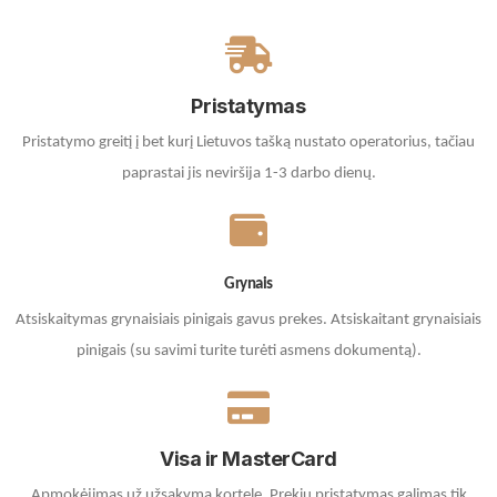
Pristatymas
Pristatymo greitį į bet kurį Lietuvos tašką nustato operatorius, tačiau
paprastai jis neviršija 1-3 darbo dienų.
Grynais
Atsiskaitymas grynaisiais pinigais gavus prekes. A
tsiskaitant grynaisiais
pinigais (su savimi turite turėti asmens dokumentą).
Visa ir MasterCard
Apmokėjimas už užsakymą kortele.
Prekių pristatymas galimas tik