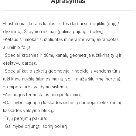
Aprašymas
-Pastatomas ketaus katilas skirtas darbui su degikliu (dujų /
dyzelino). Šildymo režimas (galima pajungti boilerį).
-Ketaus šilumokaitis, izoliuotas mineraline vata, ekranuotas
aliuminio folija;.
-Speciali krosnies ir dūmų kanalų geometrija (užtikrina tylų ir
efektyvų darbą);.
-Speciali katilo sekcijų geometrija ir nedidelis vandens tūris
(užtikrina aukštą šilumos mainų lygį ir mažą šiluminę inerciją);.
-Temperatūros valdymo sistema;.
-Apsaugos termostatas nuo perkaitimo;.
-Galimybė sujungti į kaskados sistemą naudojant elektroninį
kaskados valdymo bloką;.
-Trijų perėjimų pakura;.
-Galimybė prijungti išorinį boilerį.