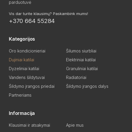
parduotuvė
Vis dar turite klausimų? Paskambink mums!
+370 664 55284
Kategorijos
Oro kondicionieriai
Šilumos siurbliai
Dujiniai katilai
Elektriniai katilai
Dyzeliniai katilai
Granuliniai katilai
Vandens šildytuvai
Radiatoriai
Šildymo įrangos priedai
Šildymo įrangos dalys
Partneriams
Informacija
Klausimai ir atsakymai
Apie mus