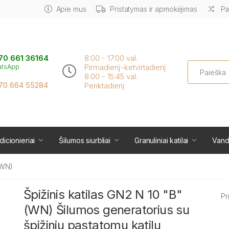
Apie mus
Pristatymas ir apmokėjimas
Pa
70 661 36164
8:00 - 17:00 val.
Search
Pirmadienį-ketvirtadienį
atsApp
8:00 - 15:45 val.
70 664 55284
Penktadienį
icionieriai
Šilumos siurbliai
Granuliniai katilai
Vand
(WN)
Špižinis katilas GN2 N 10 "B"
Pr
(WN) Šilumos generatorius su
špižiniu pastatomu katilu