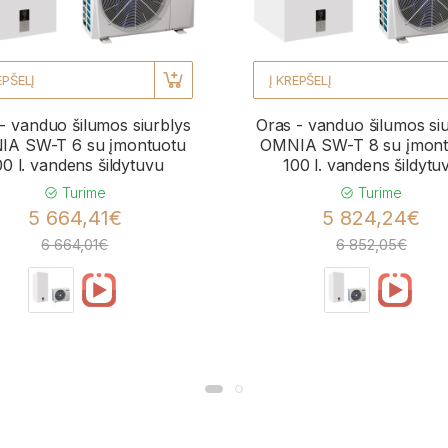
EPŠELĮ
Į KREPŠELĮ
- vanduo šilumos siurblys
Oras - vanduo šilumos si
A SW-T 6 su įmontuotu
OMNIA SW-T 8 su įmont
00 l. vandens šildytuvu
100 l. vandens šildytu
Turime
Turime
5 664,41€
5 824,24€
6 664,01€
6 852,05€