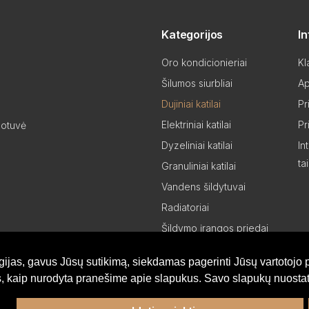
Kategorijos
I
Oro kondicionieriai
Kl
Šilumos siurbliai
Ap
Dujiniai katilai
Pr
Elektriniai katilai
Pr
uotuvė
Dyzeliniai katilai
In
ta
Granuliniai katilai
Vandens šildytuvai
Radiatoriai
Šildymo įrangos priedai
Šildymo įrangos dalys
gijas, gavus Jūsų sutikimą, siekdamas pagerinti Jūsų vartotojo p
Partneriams
is, kaip nurodyta pranešime apie slapukus. Savo slapukų nuostat