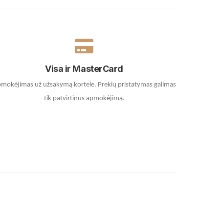
Visa ir MasterCard
mokėjimas už užsakymą kortele.
Prekių pristatymas galimas
tik patvirtinus apmokėjimą.