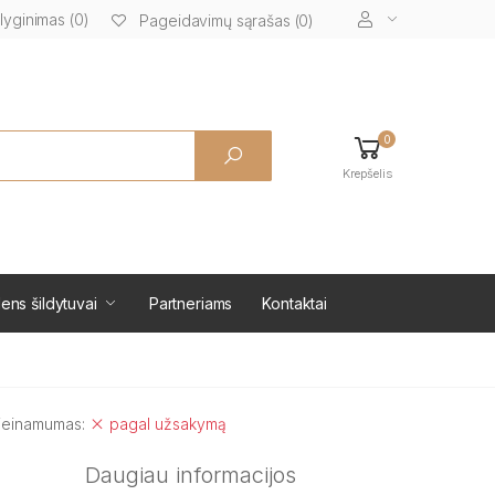
lyginimas (0)
Pageidavimų sąrašas (0)
0
Krepšelis
ens šildytuvai
Partneriams
Kontaktai
ieinamumas:
pagal užsakymą
Daugiau informacijos