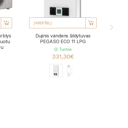
Į KREPŠELĮ
Į KRE
urblys
Dujinis vandens šildytuvas
Kond
uotu
PEGASO ECO 11 LPG
BL
vu
momen
Turime
331,30€