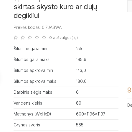
skirtas skysto kuro ar dujų
degikliui
Prekės kodas: 0I7JABWA
0 apžvalgos(-ų)
Šiluminė galia min
155
Šilumos galia maks
195,6
Šilumos apkrova min
143,0
Šilumos apkrova maks
180,0
9
Darbinis slėgis maks
6
Vandens kiekis
89
B
Matmenys (WxHxD)
600x1196x1197
Grynas svoris
565