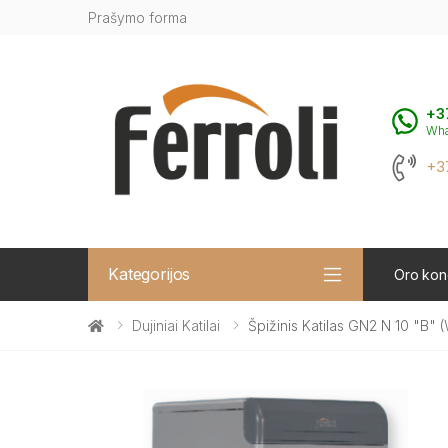
Prašymo forma
+3
Wh
+3
Kategorijos
Oro kond
Dujiniai Katilai
Špižinis Katilas GN2 N 10 "B" 