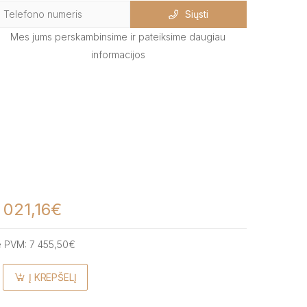
Siųsti
Mes jums perskambinsime ir pateiksime daugiau
informacijos
 021,16€
e PVM:
7 455,50€
Į KREPŠELĮ