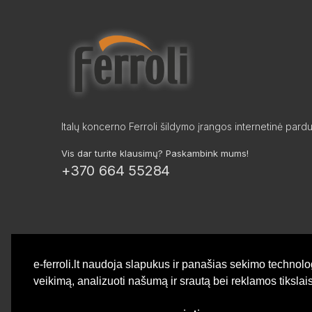
Italų koncerno Ferroli šildymo įrangos internetinė pard
Vis dar turite klausimų? Paskambink mums!
+370 664 55284
e-ferroli.lt naudoja slapukus ir panašias sekimo technolo
veikimą, analizuoti našumą ir srautą bei reklamos tiksla