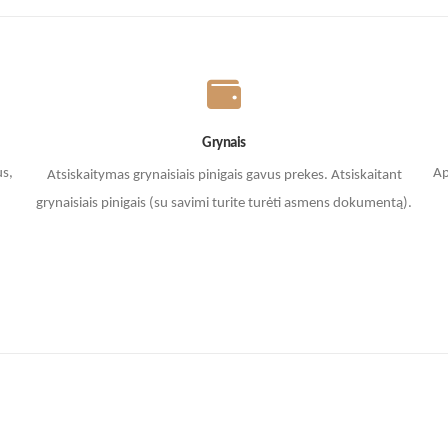
Grynais
us,
Ap
Atsiskaitymas grynaisiais pinigais gavus prekes. A
tsiskaitant
grynaisiais pinigais (su savimi turite turėti asmens dokumentą).