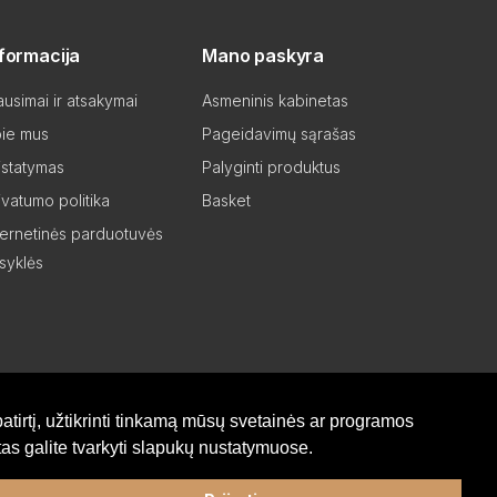
nformacija
Mano paskyra
ausimai ir atsakymai
Asmeninis kabinetas
ie mus
Pageidavimų sąrašas
istatymas
Palyginti produktus
ivatumo politika
Basket
ternetinės parduotuvės
isyklės
atirtį, užtikrinti tinkamą mūsų svetainės ar programos
as galite tvarkyti slapukų nustatymuose.