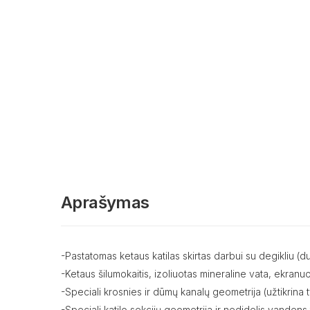
Aprašymas
-Pastatomas ketaus katilas skirtas darbui su degikliu (du
-Ketaus šilumokaitis, izoliuotas mineraline vata, ekranuota
-Speciali krosnies ir dūmų kanalų geometrija (užtikrina t
-Speciali katilo sekcijų geometrija ir nedidelis vandens t