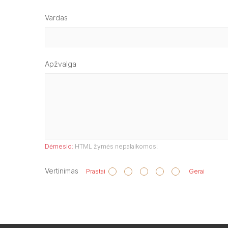
Vardas
Apžvalga
Dėmesio:
HTML žymės nepalaikomos!
Vertinimas
Prastai
Gerai