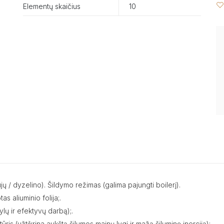
Elementų skaičius
10
jų / dyzelino). Šildymo režimas (galima pajungti boilerį).
s aliuminio folija;.
ylų ir efektyvų darbą);.
ūris (užtikrina aukštą šilumos mainų lygį ir mažą šiluminę inerciją);.