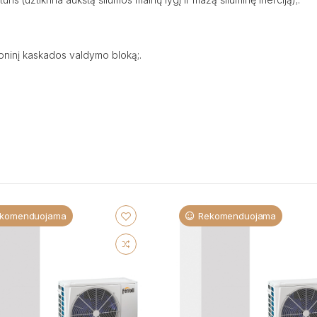
oninį kaskados valdymo bloką;.
komenduojama
Rekomenduojama