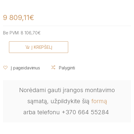
9 809,11€
Be PVM:
8 106,70€
Į KREPŠELĮ
Į pageidavimus
Palyginti
Norėdami gauti įrangos montavimo
sąmatą, užpildykite šią
formą
arba telefonu +370 664 55284