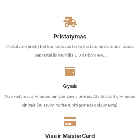
Pristatymas
Pristatymo greitį į bet kurį Lietuvos tašką nustato operatorius, tačiau
paprastai jis neviršija 1-3 darbo dienų.
Grynais
Atsiskaitymas grynaisiais pinigais gavus prekes. A
tsiskaitant grynaisiais
pinigais (su savimi turite turėti asmens dokumentą).
Visa ir MasterCard