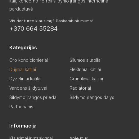
Italų koncerno Ferroli šildymo įrangos internetinė
parduotuvė
Vis dar turite klausimų? Paskambink mums!
+370 664 55284
Kategorijos
Oro kondicionieriai
Šilumos siurbliai
Dujiniai katilai
Elektriniai katilai
Dyzeliniai katilai
Granuliniai katilai
Vandens šildytuvai
Radiatoriai
Šildymo įrangos priedai
Šildymo įrangos dalys
Partneriams
Informacija
Klausimai ir atsakymai
Apie mus