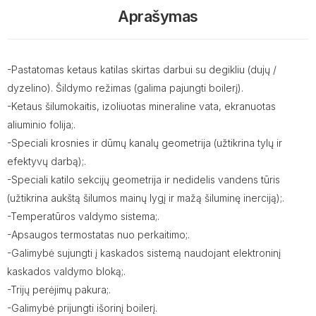
Aprašymas
-Pastatomas ketaus katilas skirtas darbui su degikliu (dujų /
dyzelino). Šildymo režimas (galima pajungti boilerį).
-Ketaus šilumokaitis, izoliuotas mineraline vata, ekranuotas
aliuminio folija;.
-Speciali krosnies ir dūmų kanalų geometrija (užtikrina tylų ir
efektyvų darbą);.
-Speciali katilo sekcijų geometrija ir nedidelis vandens tūris
(užtikrina aukštą šilumos mainų lygį ir mažą šiluminę inerciją);.
-Temperatūros valdymo sistema;.
-Apsaugos termostatas nuo perkaitimo;.
-Galimybė sujungti į kaskados sistemą naudojant elektroninį
kaskados valdymo bloką;.
-Trijų perėjimų pakura;.
-Galimybė prijungti išorinį boilerį.