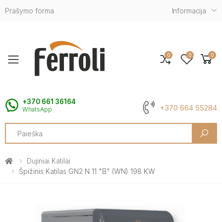
Prašymo forma
Informacija
0
0
0
Toggle mobile menu
+370 661 36164
+370 664 55284
WhatsApp
Search
Dujiniai Katilai
Špižinis Katilas GN2 N 11 "B" (WN) 198 KW