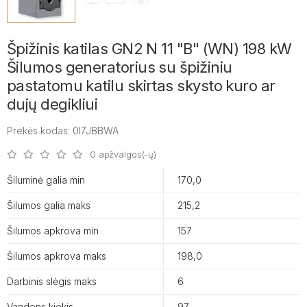
Špižinis katilas GN2 N 11 "B" (WN) 198 kW
Šilumos generatorius su špižiniu
pastatomu katilu skirtas skysto kuro ar
dujų degikliui
Prekės kodas: 0I7JBBWA
0 apžvalgos(-ų)
Šiluminė galia min
170,0
Šilumos galia maks
215,2
Šilumos apkrova min
157
Šilumos apkrova maks
198,0
Darbinis slėgis maks
6
Vandens kiekis
97