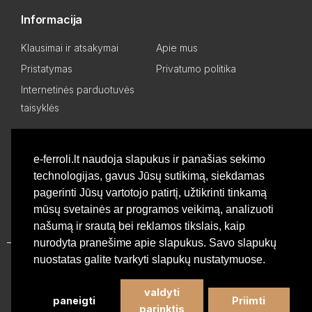
Informacija
Klausimai ir atsakymai
Apie mus
Pristatymas
Privatumo politika
Internetinės parduotuvės
taisyklės
Mano paskyra
e-ferroli.lt naudoja slapukus ir panašias sekimo
technologijas, gavus Jūsų sutikimą, siekdamas
Asmeninis kabinetas
Pageidavimų sąrašas
pagerinti Jūsų vartotojo patirtį, užtikrinti tinkamą
Palyginti produktus
Basket
mūsų svetainės ar programos veikimą, analizuoti
našumą ir srautą bei reklamos tikslais, kaip
nurodyta pranešime apie slapukus. Savo slapukų
nuostatas galite tvarkyti slapukų nustatymuose.
Privatumo politika
valdyti
paneigti
Priimti
©
Profesionali Ferroli šildymo įranga
2026 - Visos teisės
parinktis