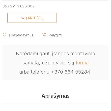
Be PVM:
3 696,00€
Į KREPŠELĮ
Į pageidavimus
Palyginti
Norėdami gauti įrangos montavimo
sąmatą, užpildykite šią
formą
arba telefonu +370 664 55284
Aprašymas