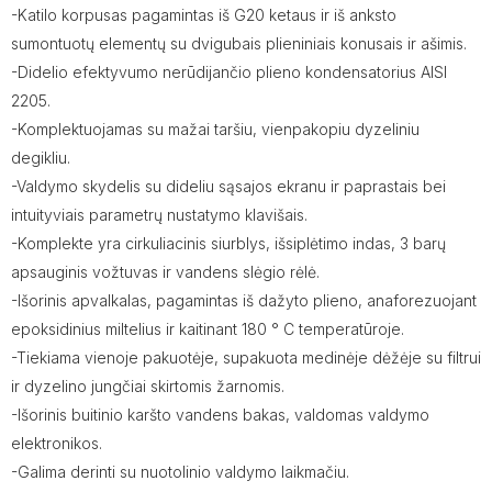
-Katilo korpusas pagamintas iš G20 ketaus ir iš anksto
sumontuotų elementų su dvigubais plieniniais konusais ir ašimis.
-Didelio efektyvumo nerūdijančio plieno kondensatorius AISI
2205.
-Komplektuojamas su mažai taršiu, vienpakopiu dyzeliniu
degikliu.
-Valdymo skydelis su dideliu sąsajos ekranu ir paprastais bei
intuityviais parametrų nustatymo klavišais.
-Komplekte yra cirkuliacinis siurblys, išsiplėtimo indas, 3 barų
apsauginis vožtuvas ir vandens slėgio rėlė.
-Išorinis apvalkalas, pagamintas iš dažyto plieno, anaforezuojant
epoksidinius miltelius ir kaitinant 180 ° C temperatūroje.
-Tiekiama vienoje pakuotėje, supakuota medinėje dėžėje su filtrui
ir dyzelino jungčiai skirtomis žarnomis.
-Išorinis buitinio karšto vandens bakas, valdomas valdymo
elektronikos.
-Galima derinti su nuotolinio valdymo laikmačiu.