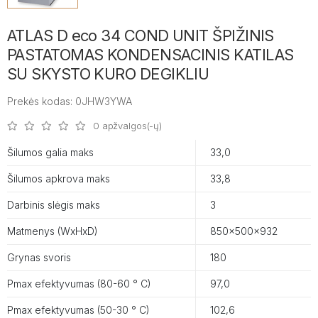
ATLAS D eco 34 COND UNIT ŠPIŽINIS
PASTATOMAS KONDENSACINIS KATILAS
SU SKYSTO KURO DEGIKLIU
Prekės kodas: 0JHW3YWA
0 apžvalgos(-ų)
Šilumos galia maks
33,0
Šilumos apkrova maks
33,8
Darbinis slėgis maks
3
Matmenys (WxHxD)
850x500x932
Grynas svoris
180
Pmax efektyvumas (80-60 ° C)
97,0
Pmax efektyvumas (50-30 ° C)
102,6