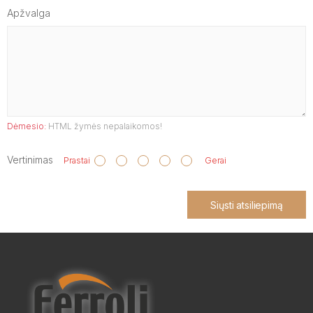
Apžvalga
Dėmesio:
HTML žymės nepalaikomos!
Vertinimas
Prastai
Gerai
Siųsti atsiliepimą