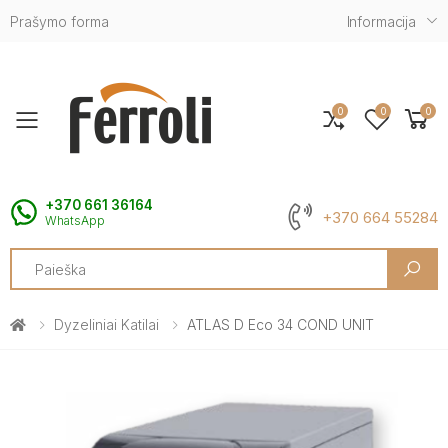
Prašymo forma
Informacija
0
0
0
Toggle mobile menu
+370 661 36164
+370 664 55284
WhatsApp
Search
Dyzeliniai Katilai
ATLAS D Eco 34 COND UNIT