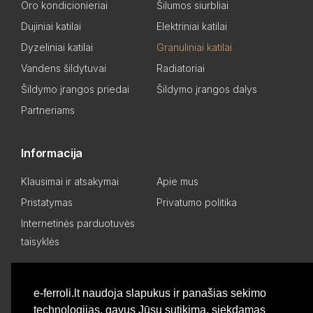
Oro kondicionieriai
Šilumos siurbliai
Dujiniai katilai
Elektriniai katilai
Dyzeliniai katilai
Granuliniai katilai
Vandens šildytuvai
Radiatoriai
Šildymo įrangos priedai
Šildymo įrangos dalys
Partneriams
Informacija
Klausimai ir atsakymai
Apie mus
Pristatymas
Privatumo politika
Internetinės parduotuvės
taisyklės
Mano paskyra
e-ferroli.lt naudoja slapukus ir panašias sekimo
technologijas, gavus Jūsų sutikimą, siekdamas
Asmeninis kabinetas
Pageidavimų sąrašas