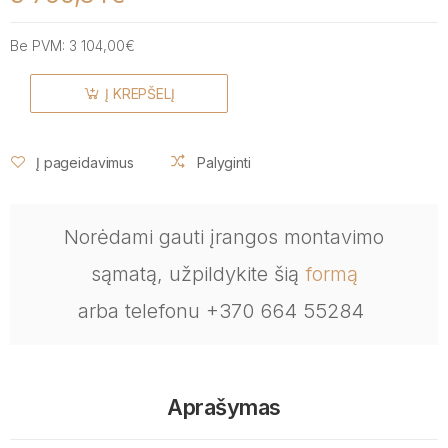
Be PVM:
3 104,00€
Į KREPŠELĮ
Į pageidavimus
Palyginti
Norėdami gauti įrangos montavimo
sąmatą, užpildykite šią
formą
arba telefonu +370 664 55284
Aprašymas