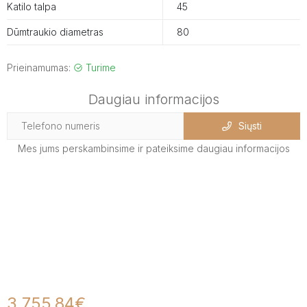
Katilo talpa
45
Dūmtraukio diametras
80
Prieinamumas:
Turime
Daugiau informacijos
Siųsti
Mes jums perskambinsime ir pateiksime daugiau informacijos
3 755,84€