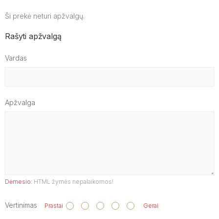
Ši prekė neturi apžvalgų.
Rašyti apžvalgą
Vardas
Apžvalga
Dėmesio:
HTML žymės nepalaikomos!
Vertinimas
Prastai
Gerai