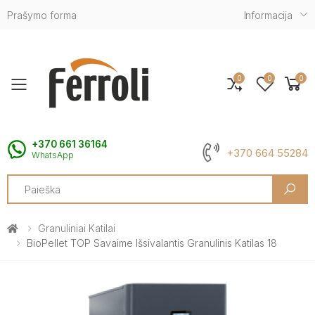
Prašymo forma
Informacija
0
0
0
Toggle mobile menu
+370 661 36164
+370 664 55284
WhatsApp
Search
Granuliniai Katilai
BioPellet TOP Savaime Išsivalantis Granulinis Katilas 18