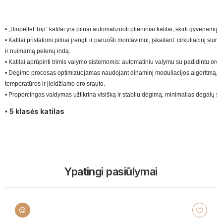
• „Biopellet Top“ katilai yra pilnai automatizuoti plieniniai katilai, skirti gyvenamųj
• Katilai pristatomi pilnai įrengti ir paruošti montavimui, įskaitant: cirkuliacinį s
ir nuimamą pelenų indą.

• Katilai aprūpinti trimis valymo sistemomis: automatiniu valymu su padidintu oro
• Degimo procesas optimizuojamas naudojant dinaminį moduliacijos algoritmą, kuri
temperatūros ir įleidžiamo oro srauto.

• Proporcingas valdymas užtikrina visišką ir stabilų degimą, minimalias degalų 
5 klasės katilas
•
Ypatingi pasiūlymai