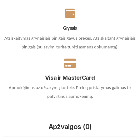
Grynais
Atsiskaitymas grynaisiais pinigais gavus prekes. A
tsiskaitant grynaisiais
pinigais (su savimi turite turėti asmens dokumentą).
Visa ir MasterCard
Apmokėjimas už užsakymą kortele.
Prekių pristatymas galimas tik
patvirtinus apmokėjimą.
Apžvalgos (0)