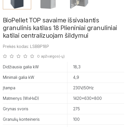
BioPellet TOP savaime išsivalantis
granulinis katilas 18 Plieniniai granuliniai
katilai centralizuojam šildymui
Prekės kodas: LSBBP18P
0 apžvalgos(-ų)
Didžiausia galia kW
18,3
Minimali galia kW
4,9
Įtampa
230V/50Hz
Matmenys (WxHxD)
1420x630x800
Grynas svoris
275
Granulių konteineris
100