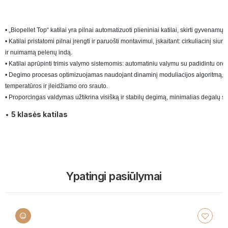
• „Biopellet Top“ katilai yra pilnai automatizuoti plieniniai katilai, skirti gyvenamųj
• Katilai pristatomi pilnai įrengti ir paruošti montavimui, įskaitant: cirkuliacinį s
ir nuimamą pelenų indą.

• Katilai aprūpinti trimis valymo sistemomis: automatiniu valymu su padidintu oro
• Degimo procesas optimizuojamas naudojant dinaminį moduliacijos algoritmą, kuri
temperatūros ir įleidžiamo oro srauto.

• Proporcingas valdymas užtikrina visišką ir stabilų degimą, minimalias degalų 
•
5 klasės katilas
Ypatingi pasiūlymai