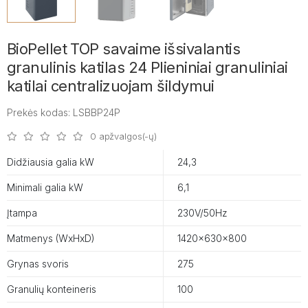
BioPellet TOP savaime išsivalantis
granulinis katilas 24 Plieniniai granuliniai
katilai centralizuojam šildymui
Prekės kodas: LSBBP24P
0 apžvalgos(-ų)
Didžiausia galia kW
24,3
Minimali galia kW
6,1
Įtampa
230V/50Hz
Matmenys (WxHxD)
1420x630x800
Grynas svoris
275
Granulių konteineris
100