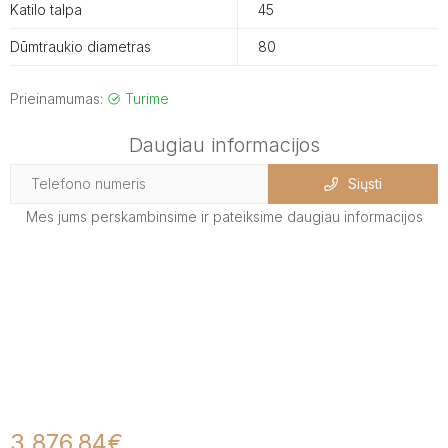
Katilo talpa
45
Dūmtraukio diametras
80
Prieinamumas:
Turime
Daugiau informacijos
Siųsti
Mes jums perskambinsime ir pateiksime daugiau informacijos
3 876,84€