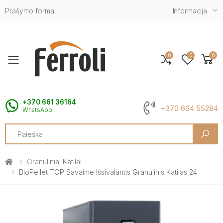
Prašymo forma
Informacija
0
0
0
Toggle mobile menu
+370 661 36164
+370 664 55284
WhatsApp
Search
Granuliniai Katilai
BioPellet TOP Savaime Išsivalantis Granulinis Katilas 24