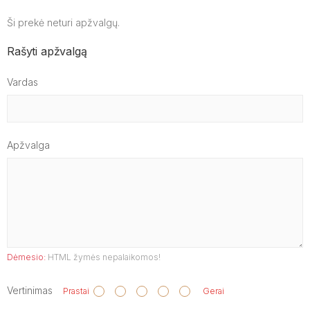
Ši prekė neturi apžvalgų.
Rašyti apžvalgą
Vardas
Apžvalga
Dėmesio:
HTML žymės nepalaikomos!
Vertinimas
Prastai
Gerai