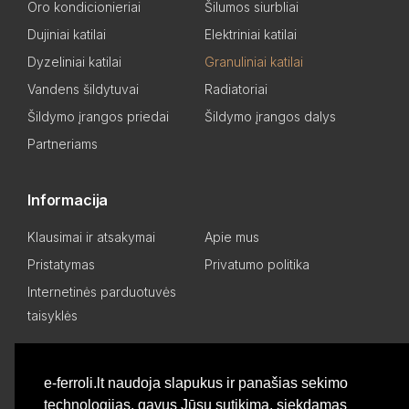
Oro kondicionieriai
Šilumos siurbliai
Dujiniai katilai
Elektriniai katilai
Dyzeliniai katilai
Granuliniai katilai
Vandens šildytuvai
Radiatoriai
Šildymo įrangos priedai
Šildymo įrangos dalys
Partneriams
Informacija
Klausimai ir atsakymai
Apie mus
Pristatymas
Privatumo politika
Internetinės parduotuvės
taisyklės
Mano paskyra
e-ferroli.lt naudoja slapukus ir panašias sekimo
technologijas, gavus Jūsų sutikimą, siekdamas
Asmeninis kabinetas
Pageidavimų sąrašas