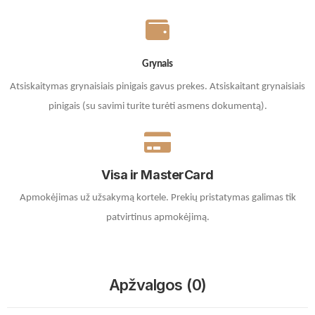
Grynais
Atsiskaitymas grynaisiais pinigais gavus prekes. A
tsiskaitant grynaisiais
pinigais (su savimi turite turėti asmens dokumentą).
Visa ir MasterCard
Apmokėjimas už užsakymą kortele.
Prekių pristatymas galimas tik
patvirtinus apmokėjimą.
Apžvalgos (0)