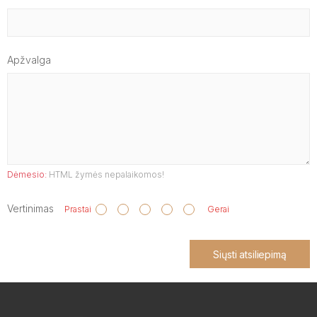
Apžvalga
Dėmesio:
HTML žymės nepalaikomos!
Vertinimas
Prastai
Gerai
Siųsti atsiliepimą