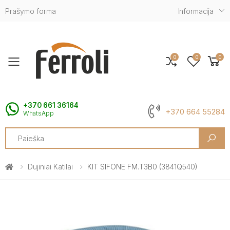
Prašymo forma
Informacija
0
0
0
Toggle mobile menu
+370 661 36164
+370 664 55284
WhatsApp
Search
Dujiniai Katilai
KIT SIFONE FM.T3B0 (3841Q540)