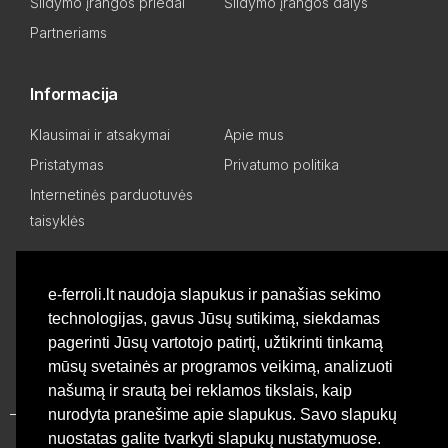
Šildymo įrangos priedai
Šildymo įrangos dalys
Partneriams
Informacija
Klausimai ir atsakymai
Apie mus
Pristatymas
Privatumo politika
Internetinės parduotuvės
taisyklės
Mano paskyra
e-ferroli.lt naudoja slapukus ir panašias sekimo
technologijas, gavus Jūsų sutikimą, siekdamas
Asmeninis kabinetas
Pageidavimų sąrašas
pagerinti Jūsų vartotojo patirtį, užtikrinti tinkamą
Palyginti produktus
Basket
mūsų svetainės ar programos veikimą, analizuoti
našumą ir srautą bei reklamos tikslais, kaip
nurodyta pranešime apie slapukus. Savo slapukų
nuostatas galite tvarkyti slapukų nustatymuose.