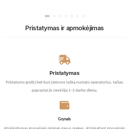
Pristatymas ir apmokėjimas
Pristatymas
Pristatymo greitį į bet kurį Lietuvos tašką nustato operatorius, tačiau
paprastai jis neviršija 1-3 darbo dienų.
Grynais
Atsiskaitymas grynaisiais pinigais gavus prekes. A
tsiskaitant grynaisiais