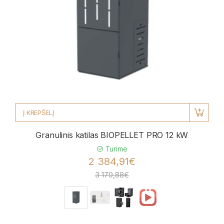
Į KREPŠELĮ
Granulinis katilas BIOPELLET PRO 12 kW
Turime
2 384,91€
3 179,88€