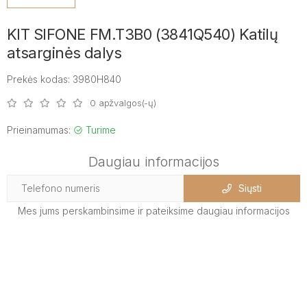
KIT SIFONE FM.T3B0 (3841Q540) Katilų
atsarginės dalys
Prekės kodas: 3980H840
0 apžvalgos(-ų)
Prieinamumas:
Turime
Daugiau informacijos
Siųsti
Mes jums perskambinsime ir pateiksime daugiau informacijos