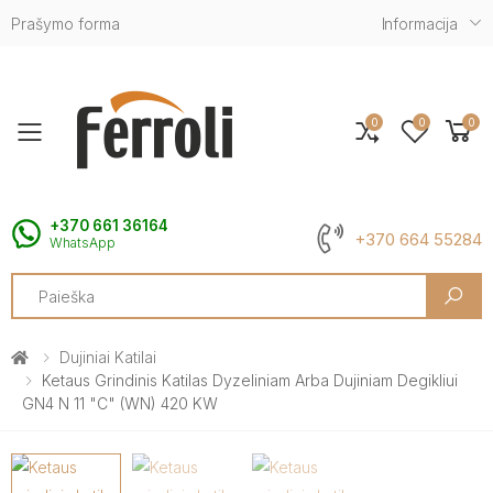
Prašymo forma
Informacija
0
0
0
Toggle mobile menu
+370 661 36164
+370 664 55284
WhatsApp
Search
Dujiniai Katilai
Ketaus Grindinis Katilas Dyzeliniam Arba Dujiniam Degikliui
GN4 N 11 "C" (WN) 420 KW