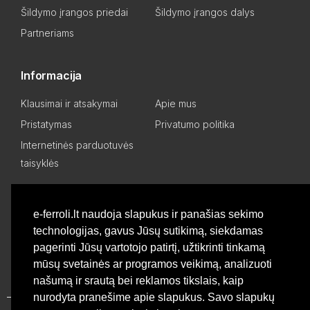
Šildymo įrangos priedai
Šildymo įrangos dalys
Partneriams
Informacija
Klausimai ir atsakymai
Apie mus
Pristatymas
Privatumo politika
Internetinės parduotuvės
taisyklės
Mano paskyra
e-ferroli.lt naudoja slapukus ir panašias sekimo
technologijas, gavus Jūsų sutikimą, siekdamas
Asmeninis kabinetas
Pageidavimų sąrašas
pagerinti Jūsų vartotojo patirtį, užtikrinti tinkamą
Palyginti produktus
Basket
mūsų svetainės ar programos veikimą, analizuoti
našumą ir srautą bei reklamos tikslais, kaip
nurodyta pranešime apie slapukus. Savo slapukų