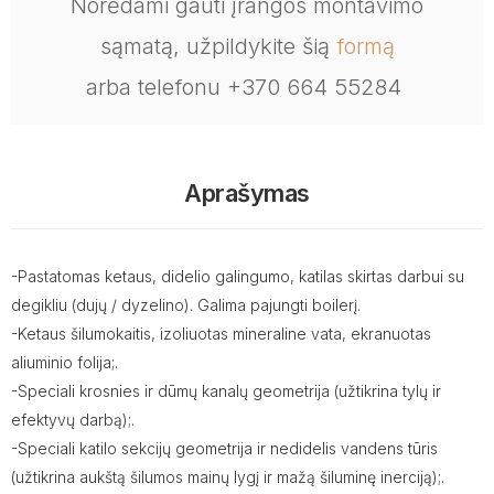
Norėdami gauti įrangos montavimo
sąmatą, užpildykite šią
formą
arba telefonu +370 664 55284
Aprašymas
-Pastatomas ketaus, didelio galingumo, katilas skirtas darbui su
degikliu (dujų / dyzelino). Galima pajungti boilerį.
-Ketaus šilumokaitis, izoliuotas mineraline vata, ekranuotas
aliuminio folija;.
-Speciali krosnies ir dūmų kanalų geometrija (užtikrina tylų ir
efektyvų darbą);.
-Speciali katilo sekcijų geometrija ir nedidelis vandens tūris
(užtikrina aukštą šilumos mainų lygį ir mažą šiluminę inerciją);.