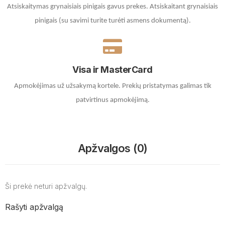
Atsiskaitymas grynaisiais pinigais gavus prekes. A
tsiskaitant grynaisiais
pinigais (su savimi turite turėti asmens dokumentą).
Visa ir MasterCard
Apmokėjimas už užsakymą kortele.
Prekių pristatymas galimas tik
patvirtinus apmokėjimą.
Apžvalgos (0)
Ši prekė neturi apžvalgų.
Rašyti apžvalgą