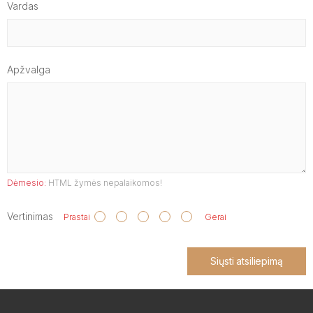
Vardas
Apžvalga
Dėmesio:
HTML žymės nepalaikomos!
Vertinimas
Prastai
Gerai
Siųsti atsiliepimą