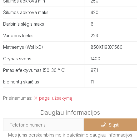
Šilumos apkrova min
250
Šilumos apkrova maks
420
Darbinis slėgis maks
6
Vandens kiekis
223
Matmenys (WxHxD)
850X1193X1560
Grynas svoris
1400
Pmax efektyvumas (50-30 ° C)
97,1
Elementų skaičius
11
Prieinamumas:
pagal užsakymą
Daugiau informacijos
Siųsti
Mes jums perskambinsime ir pateiksime daugiau informacijos