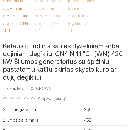
Ketaus grindinis katilas dyzeliniam arba
dujiniam degikliui GN4 N 11 "C" (WN) 420
kW Šilumos generatorius su špižiniu
pastatomu katilu skirtas skysto kuro ar
dujų degikliui
Prekės kodas: 0I9JBCWA
0 apžvalgos(-ų)
Šiluminė galia min
266
Šilumos galia maks
452