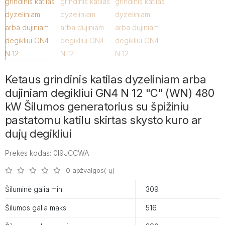
Ketaus grindinis katilas dyzeliniam arba
dujiniam degikliui GN4 N 12 "C" (WN) 480
kW Šilumos generatorius su špižiniu
pastatomu katilu skirtas skysto kuro ar
dujų degikliui
Prekės kodas: 0I9JCCWA
0 apžvalgos(-ų)
Šiluminė galia min
309
Šilumos galia maks
516