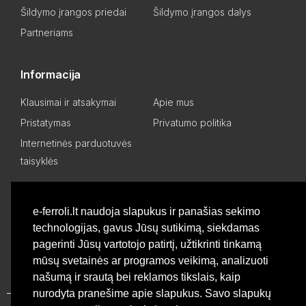
Šildymo įrangos priedai
Šildymo įrangos dalys
Partneriams
Informacija
Klausimai ir atsakymai
Apie mus
Pristatymas
Privatumo politika
Internetinės parduotuvės
taisyklės
Mano paskyra
e-ferroli.lt naudoja slapukus ir panašias sekimo
technologijas, gavus Jūsų sutikimą, siekdamas
Asmeninis kabinetas
Pageidavimų sąrašas
pagerinti Jūsų vartotojo patirtį, užtikrinti tinkamą
Palyginti produktus
Basket
mūsų svetainės ar programos veikimą, analizuoti
našumą ir srautą bei reklamos tikslais, kaip
nurodyta pranešime apie slapukus. Savo slapukų