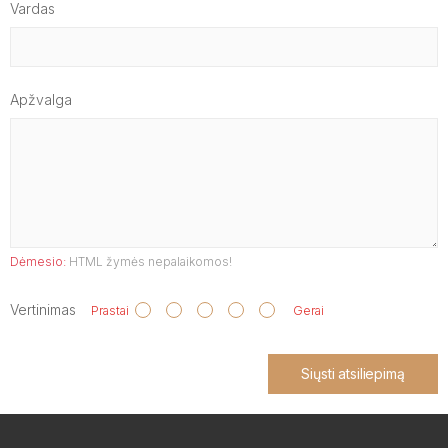
Vardas
Apžvalga
Dėmesio:
HTML žymės nepalaikomos!
Vertinimas
Prastai
Gerai
Siųsti atsiliepimą