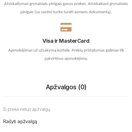
Atsiskaitymas grynaisiais pinigais gavus prekes. A
tsiskaitant grynaisiais
pinigais (su savimi turite turėti asmens dokumentą).
Visa ir MasterCard
Apmokėjimas už užsakymą kortele.
Prekių pristatymas galimas tik
patvirtinus apmokėjimą.
Apžvalgos (0)
Ši prekė neturi apžvalgų.
Rašyti apžvalgą