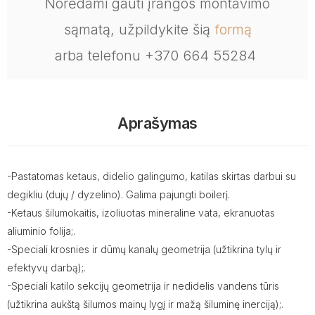
Norėdami gauti įrangos montavimo
sąmatą, užpildykite šią
formą
arba telefonu +370 664 55284
Aprašymas
-Pastatomas ketaus, didelio galingumo, katilas skirtas darbui su
degikliu (dujų / dyzelino). Galima pajungti boilerį.
-Ketaus šilumokaitis, izoliuotas mineraline vata, ekranuotas
aliuminio folija;.
-Speciali krosnies ir dūmų kanalų geometrija (užtikrina tylų ir
efektyvų darbą);.
-Speciali katilo sekcijų geometrija ir nedidelis vandens tūris
(užtikrina aukštą šilumos mainų lygį ir mažą šiluminę inerciją);.