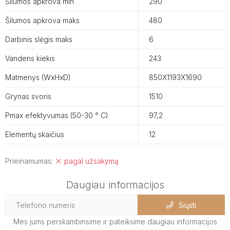
Šilumos apkrova min
290
Šilumos apkrova maks
480
Darbinis slėgis maks
6
Vandens kiekis
243
Matmenys (WxHxD)
850X1193X1690
Grynas svoris
1510
Pmax efektyvumas (50-30 ° C)
97,2
Elementų skaičius
12
Prieinamumas:
pagal užsakymą
Daugiau informacijos
Siųsti
Mes jums perskambinsime ir pateiksime daugiau informacijos