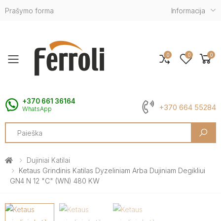
Prašymo forma
Informacija
0
0
0
Toggle mobile menu
+370 661 36164
+370 664 55284
WhatsApp
Search
Dujiniai Katilai
Ketaus Grindinis Katilas Dyzeliniam Arba Dujiniam Degikliui
GN4 N 12 "C" (WN) 480 KW