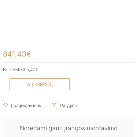
841,43€
Be PVM:
695,40€
Į KREPŠELĮ
Į pageidavimus
Palyginti
Norėdami gauti įrangos montavimo