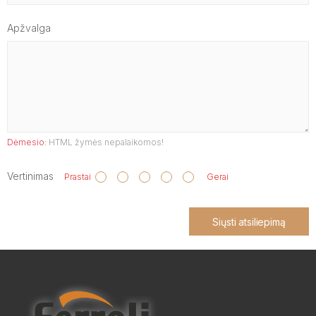
Apžvalga
Dėmesio:
HTML žymės nepalaikomos!
Vertinimas
Prastai
Gerai
Siųsti atsiliepimą