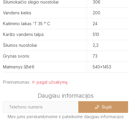
Šilumokaičio slėgio nuostoliai
306
Vandens kiekis
200
Kaitinimo laikas 'T 35 ° C
24
Karšto vandens talpa
510
Šilumos nuostoliai
2,2
Grynas svoris
73
Matmenys (ØxH)
540x1453
Prieinamumas:
pagal užsakymą
Daugiau informacijos
Siųsti
Mes jums perskambinsime ir pateiksime daugiau informacijos