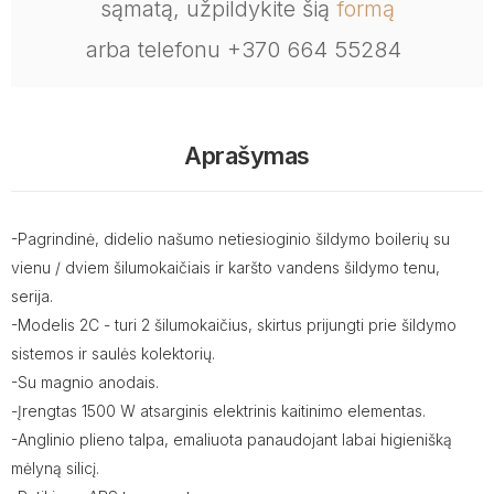
sąmatą, užpildykite šią
formą
arba telefonu +370 664 55284
Aprašymas
-Pagrindinė, didelio našumo netiesioginio šildymo boilerių su
vienu / dviem šilumokaičiais ir karšto vandens šildymo tenu,
serija.
-Modelis 2C - turi 2 šilumokaičius, skirtus prijungti prie šildymo
sistemos ir saulės kolektorių.
-Su magnio anodais.
-Įrengtas 1500 W atsarginis elektrinis kaitinimo elementas.
-Anglinio plieno talpa, emaliuota panaudojant labai higienišką
mėlyną silicį.