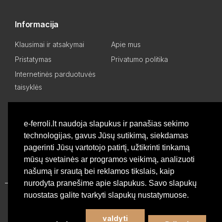
Informacija
Klausimai ir atsakymai
Apie mus
Pristatymas
Privatumo politika
Internetinės parduotuvės
taisyklės
Mano paskyra
e-ferroli.lt naudoja slapukus ir panašias sekimo
technologijas, gavus Jūsų sutikimą, siekdamas
Asmeninis kabinetas
Pageidavimų sąrašas
pagerinti Jūsų vartotojo patirtį, užtikrinti tinkamą
Palyginti produktus
Basket
mūsų svetainės ar programos veikimą, analizuoti
našumą ir srautą bei reklamos tikslais, kaip
nurodyta pranešime apie slapukus. Savo slapukų
nuostatas galite tvarkyti slapukų nustatymuose.
Privatumo politika
valdyti