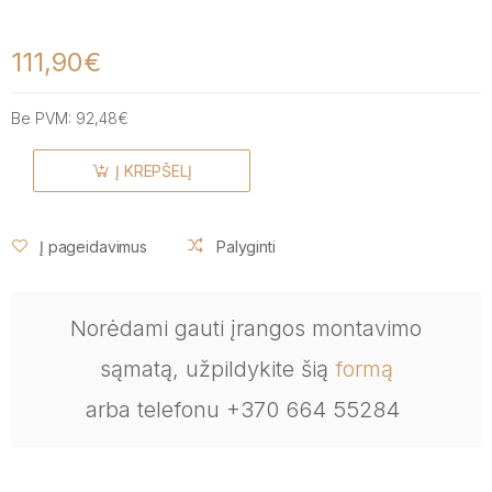
111,90€
Be PVM:
92,48€
Į KREPŠELĮ
Į pageidavimus
Palyginti
Norėdami gauti įrangos montavimo
sąmatą, užpildykite šią
formą
arba telefonu +370 664 55284