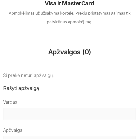
Visa ir MasterCard
Apmokėjimas už užsakymą kortele.
Prekių pristatymas galimas tik
patvirtinus apmokėjimą.
Apžvalgos (0)
Ši prekė neturi apžvalgų.
Rašyti apžvalgą
Vardas
Apžvalga