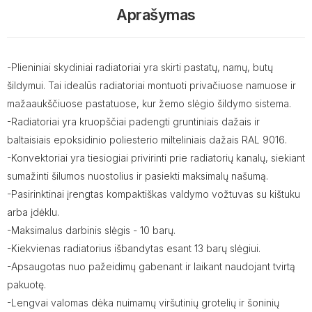
Aprašymas
-Plieniniai skydiniai radiatoriai yra skirti pastatų, namų, butų
šildymui. Tai idealūs radiatoriai montuoti privačiuose namuose ir
mažaaukščiuose pastatuose, kur žemo slėgio šildymo sistema.
-Radiatoriai yra kruopščiai padengti gruntiniais dažais ir
baltaisiais epoksidinio poliesterio milteliniais dažais RAL 9016.
-Konvektoriai yra tiesiogiai privirinti prie radiatorių kanalų, siekiant
sumažinti šilumos nuostolius ir pasiekti maksimalų našumą.
-Pasirinktinai įrengtas kompaktiškas valdymo vožtuvas su kištuku
arba įdėklu.
-Maksimalus darbinis slėgis - 10 barų.
-Kiekvienas radiatorius išbandytas esant 13 barų slėgiui.
-Apsaugotas nuo pažeidimų gabenant ir laikant naudojant tvirtą
pakuotę.
-Lengvai valomas dėka nuimamų viršutinių grotelių ir šoninių