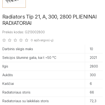
Radiators Tip 21, A, 300, 2800 PLIENINAI
RADIATORIAI
Prekės kodas: G213002800
0 apžvalgos(-ų)
Darbinis slėgis maks
10
Sekcijos šiluminė galia, kai t =50 °C
2021
Ilgis
2800
Aukštis
300
Kaiščiai
6
Radiatoriaus storis
66
Radiatoriaus su laikikliais storis
72,3