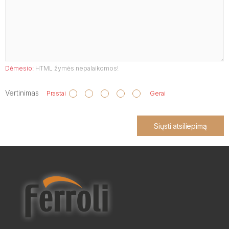
Dėmesio:
HTML žymės nepalaikomos!
Vertinimas
Prastai
Gerai
Siųsti atsiliepimą