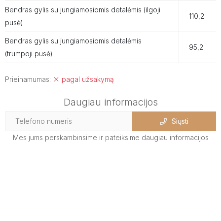
Bendras gylis su jungiamosiomis detalėmis (ilgoji
110,2
pusė)
Bendras gylis su jungiamosiomis detalėmis
95,2
(trumpoji pusė)
Prieinamumas:
pagal užsakymą
Daugiau informacijos
Siųsti
Mes jums perskambinsime ir pateiksime daugiau informacijos