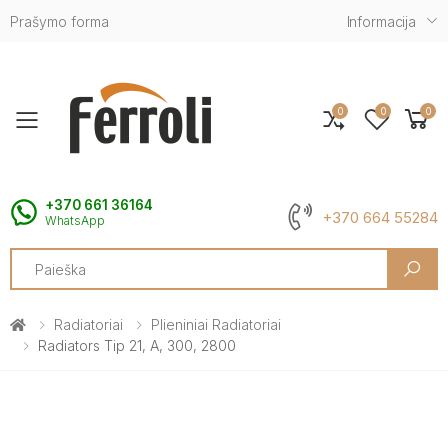
Prašymo forma
Informacija
0
0
0
Toggle mobile menu
+370 661 36164
+370 664 55284
WhatsApp
Search
Radiatoriai
Plieniniai Radiatoriai
Radiators Tip 21, A, 300, 2800