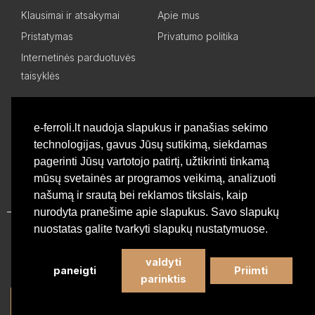
Klausimai ir atsakymai
Apie mus
Pristatymas
Privatumo politika
Internetinės parduotuvės
taisyklės
Mano paskyra
e-ferroli.lt naudoja slapukus ir panašias sekimo
technologijas, gavus Jūsų sutikimą, siekdamas
Asmeninis kabinetas
Pageidavimų sąrašas
pagerinti Jūsų vartotojo patirtį, užtikrinti tinkamą
Palyginti produktus
Basket
mūsų svetainės ar programos veikimą, analizuoti
našumą ir srautą bei reklamos tikslais, kaip
nurodyta pranešime apie slapukus. Savo slapukų
nuostatas galite tvarkyti slapukų nustatymuose.
Privatumo politika
valdyti
paneigti
Priimti
©
Profesionali Ferroli šildymo įranga
2026 - Visos teisės
parinktis
saugomos
Apklausa