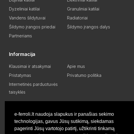
Dyzeliniai katilai
Granuliniai katilai
Vandens šildytuvai
Radiatoriai
Šildymo įrangos priedai
Šildymo įrangos dalys
Partneriams
Informacija
Klausimai ir atsakymai
Apie mus
Pristatymas
Privatumo politika
Internetinės parduotuvės
taisyklės
Mano paskyra
e-ferroli.lt naudoja slapukus ir panašias sekimo
technologijas, gavus Jūsų sutikimą, siekdamas
Asmeninis kabinetas
Pageidavimų sąrašas
pagerinti Jūsų vartotojo patirtį, užtikrinti tinkamą
Palyginti produktus
Basket