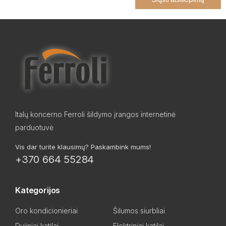
Italų koncerno Ferroli šildymo įrangos internetinė
parduotuvė
Vis dar turite klausimų? Paskambink mums!
+370 664 55284
Kategorijos
Oro kondicionieriai
Šilumos siurbliai
Dujiniai katilai
Elektriniai katilai