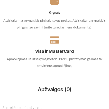
Grynais
Atsiskaitymas grynaisiais pinigais gavus prekes. A
tsiskaitant grynaisiais
pinigais (su savimi turite turėti asmens dokumentą).
Visa ir MasterCard
Apmokėjimas už užsakymą kortele.
Prekių pristatymas galimas tik
patvirtinus apmokėjimą.
Apžvalgos (0)
Ši prekė neturi apžvalgų.