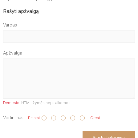
Rašyti apžvalgą
Vardas
Apžvalga
Dėmesio:
HTML žymės nepalaikomos!
Vertinimas
Prastai
Gerai
Siųsti atsiliepimą