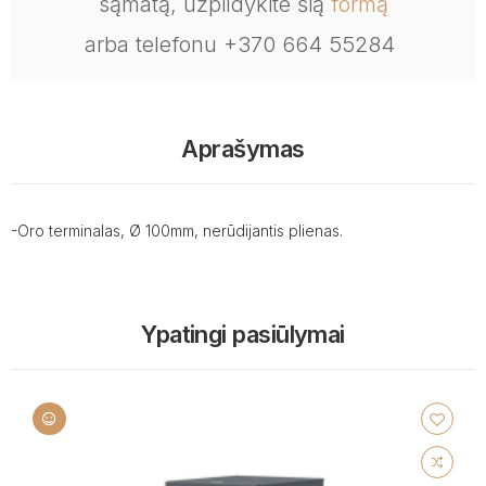
sąmatą, užpildykite šią
formą
arba telefonu +370 664 55284
Aprašymas
-Oro terminalas, Ø 100mm, nerūdijantis plienas.
Ypatingi pasiūlymai