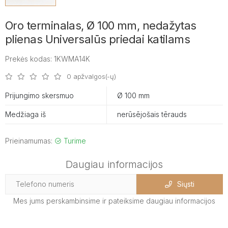
Oro terminalas, Ø 100 mm, nedažytas
plienas Universalūs priedai katilams
Prekės kodas: 1KWMA14K
0 apžvalgos(-ų)
Prijungimo skersmuo
Ø 100 mm
Medžiaga iš
nerūsējošais tērauds
Prieinamumas:
Turime
Daugiau informacijos
Siųsti
Mes jums perskambinsime ir pateiksime daugiau informacijos