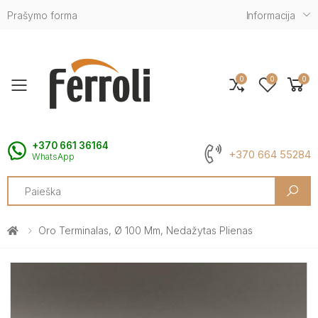
Prašymo forma
Informacija
0
0
0
Toggle mobile menu
+370 661 36164
+370 664 55284
WhatsApp
Search
Oro Terminalas, Ø 100 Mm, Nedažytas Plienas