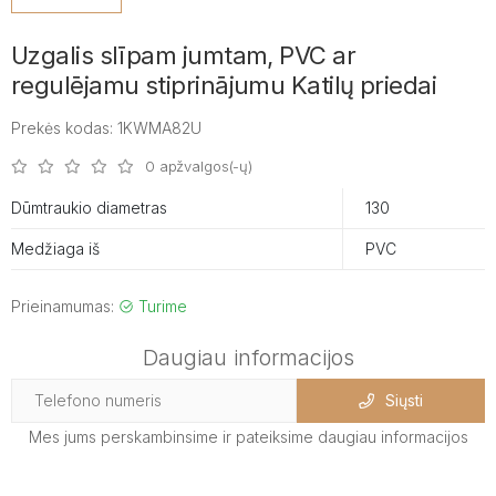
Uzgalis slīpam jumtam, PVC ar
regulējamu stiprinājumu Katilų priedai
Prekės kodas: 1KWMA82U
0 apžvalgos(-ų)
Dūmtraukio diametras
130
Medžiaga iš
PVC
Prieinamumas:
Turime
Daugiau informacijos
Siųsti
Mes jums perskambinsime ir pateiksime daugiau informacijos