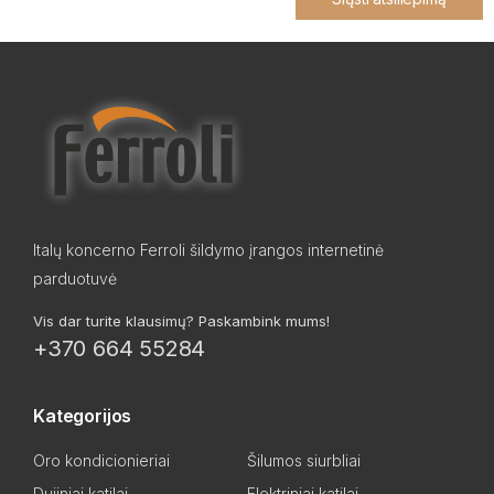
Italų koncerno Ferroli šildymo įrangos internetinė
parduotuvė
Vis dar turite klausimų? Paskambink mums!
+370 664 55284
Kategorijos
Oro kondicionieriai
Šilumos siurbliai
Dujiniai katilai
Elektriniai katilai