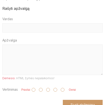
Rašyti apžvalgą
Vardas
Apžvalga
Dėmesio:
HTML žymės nepalaikomos!
Vertinimas
Prastai
Gerai
Siųsti atsiliepimą