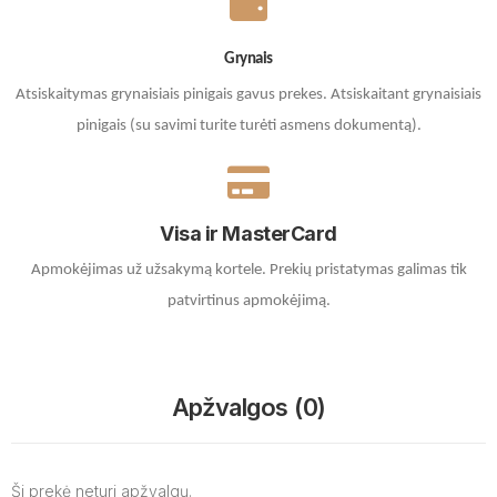
Grynais
Atsiskaitymas grynaisiais pinigais gavus prekes. A
tsiskaitant grynaisiais
pinigais (su savimi turite turėti asmens dokumentą).
Visa ir MasterCard
Apmokėjimas už užsakymą kortele.
Prekių pristatymas galimas tik
patvirtinus apmokėjimą.
Apžvalgos (0)
Ši prekė neturi apžvalgų.