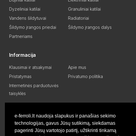
Dyzeliniai katilai
Granuliniai katilai
Vandens šildytuvai
Radiatoriai
Šildymo įrangos priedai
Šildymo įrangos dalys
Partneriams
Informacija
Klausimai ir atsakymai
Apie mus
Pristatymas
Privatumo politika
Internetinės parduotuvės
taisyklės
Mano paskyra
e-ferroli.lt naudoja slapukus ir panašias sekimo
technologijas, gavus Jūsų sutikimą, siekdamas
Asmeninis kabinetas
Pageidavimų sąrašas
pagerinti Jūsų vartotojo patirtį, užtikrinti tinkamą
Palyginti produktus
Basket