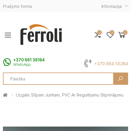
Prašymo forma
Informacija
0
0
0
Toggle mobile menu
+370 661 36164
+370 664 55284
WhatsApp
Search
Uzgalis Slīpam Jumtam, PVC Ar Regulējamu Stiprinājumu