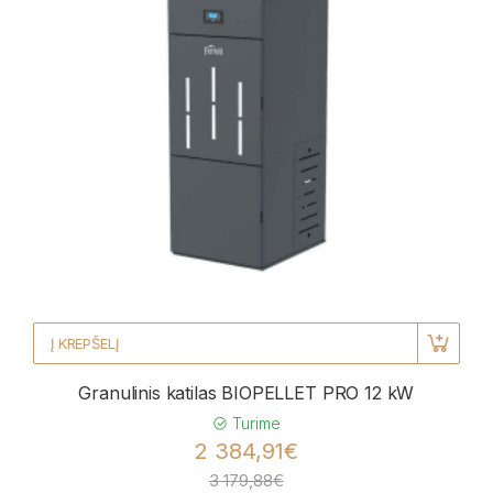
Į KREPŠELĮ
Granulinis katilas BIOPELLET PRO 12 kW
Turime
2 384,91€
3 179,88€