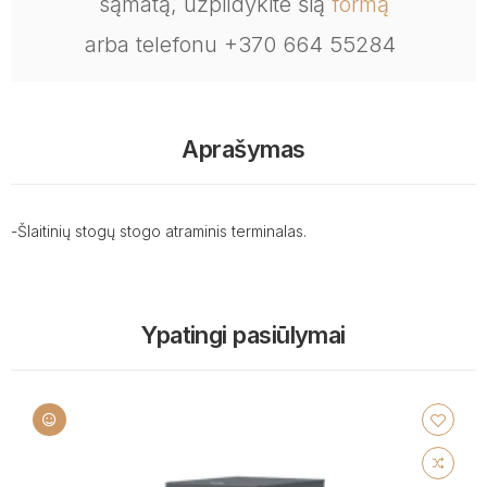
sąmatą, užpildykite šią
formą
arba telefonu +370 664 55284
Aprašymas
-Šlaitinių stogų stogo atraminis terminalas.
Ypatingi pasiūlymai