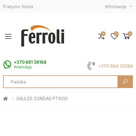
Prašymo forma
Informacija
0
0
0
Toggle mobile menu
+370 661 36164
+370 664 55284
WhatsApp
Search
SAULĖS ZONDAS PT1000