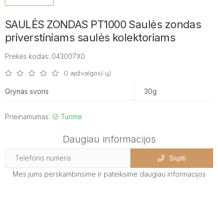
SAULĖS ZONDAS PT1000 Saulės zondas
priverstiniams saulės kolektoriams
Prekės kodas: 043007X0
0 apžvalgos(-ų)
Grynas svoris
30g
Prieinamumas:
Turime
Daugiau informacijos
Siųsti
Mes jums perskambinsime ir pateiksime daugiau informacijos