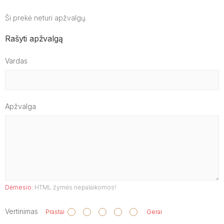
Ši prekė neturi apžvalgų.
Rašyti apžvalgą
Vardas
Apžvalga
Dėmesio:
HTML žymės nepalaikomos!
Vertinimas
Prastai
Gerai