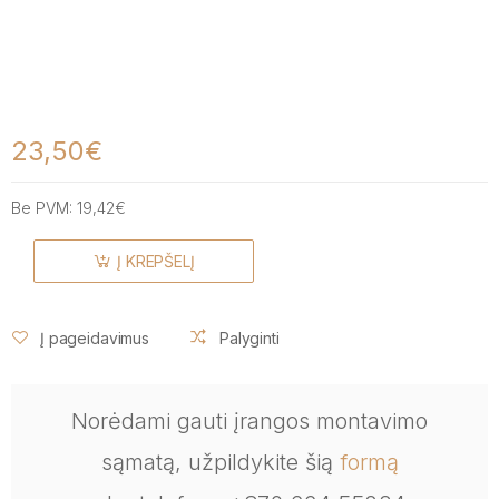
23,50€
Be PVM:
19,42€
Į KREPŠELĮ
Į pageidavimus
Palyginti
Norėdami gauti įrangos montavimo
sąmatą, užpildykite šią
formą