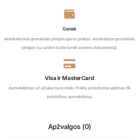
Grynais
Atsiskaitymas grynaisiais pinigais gavus prekes. A
tsiskaitant grynaisiais
pinigais (su savimi turite turėti asmens dokumentą).
Visa ir MasterCard
Apmokėjimas už užsakymą kortele.
Prekių pristatymas galimas tik
patvirtinus apmokėjimą.
Apžvalgos (0)