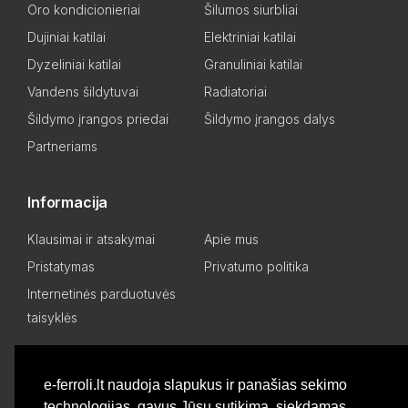
Oro kondicionieriai
Šilumos siurbliai
Dujiniai katilai
Elektriniai katilai
Dyzeliniai katilai
Granuliniai katilai
Vandens šildytuvai
Radiatoriai
Šildymo įrangos priedai
Šildymo įrangos dalys
Partneriams
Informacija
Klausimai ir atsakymai
Apie mus
Pristatymas
Privatumo politika
Internetinės parduotuvės
taisyklės
Mano paskyra
e-ferroli.lt naudoja slapukus ir panašias sekimo
technologijas, gavus Jūsų sutikimą, siekdamas