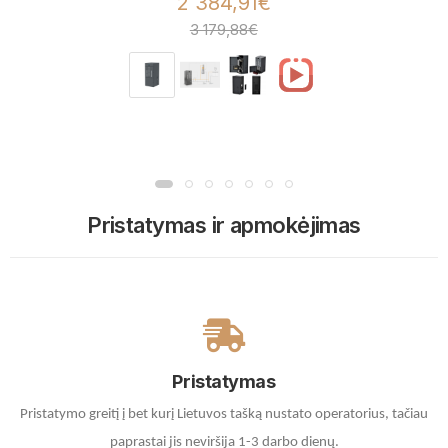
2 384,91€
3 179,88€
Pristatymas ir apmokėjimas
Pristatymas
Pristatymo greitį į bet kurį Lietuvos tašką nustato operatorius, tačiau
paprastai jis neviršija 1-3 darbo dienų.