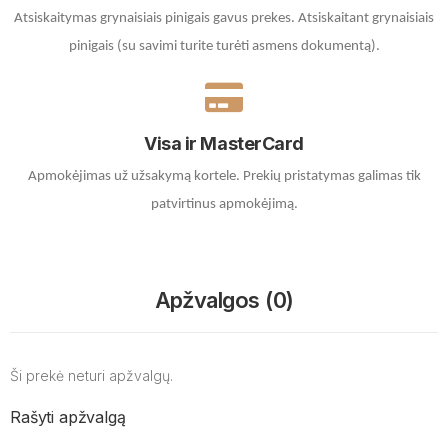
Atsiskaitymas grynaisiais pinigais gavus prekes. A
tsiskaitant grynaisiais
pinigais (su savimi turite turėti asmens dokumentą).
Visa ir MasterCard
Apmokėjimas už užsakymą kortele.
Prekių pristatymas galimas tik
patvirtinus apmokėjimą.
Apžvalgos (0)
Ši prekė neturi apžvalgų.
Rašyti apžvalgą