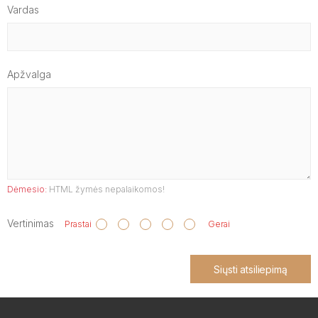
Vardas
Apžvalga
Dėmesio:
HTML žymės nepalaikomos!
Vertinimas
Prastai
Gerai
Siųsti atsiliepimą