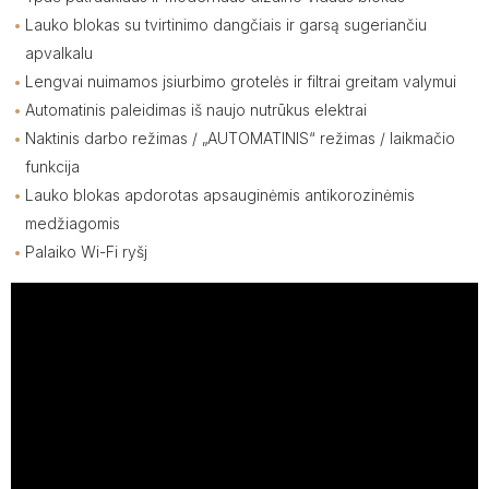
Lauko blokas su tvirtinimo dangčiais ir garsą sugeriančiu
apvalkalu
Lengvai nuimamos jsiurbimo grotelės ir filtrai greitam valymui
Automatinis paleidimas iš naujo nutrūkus elektrai
Naktinis darbo režimas / „AUTOMATINIS“ režimas / laikmačio
funkcija
Lauko blokas apdorotas apsauginėmis antikorozinėmis
medžiagomis
Palaiko Wi-Fi ryšj