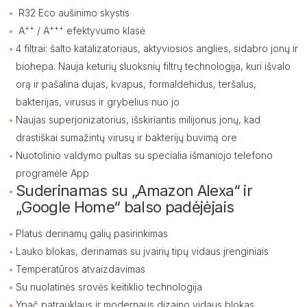
R32 Eco aušinimo skystis
A
/ A
efektyvumo klasė
++
+++
4 filtrai: šalto katalizatoriaus, aktyviosios anglies, sidabro jonų ir
biohepa. Nauja keturių sluoksnių filtrų technologija, kuri išvalo
orą ir pašalina dujas, kvapus, formaldehidus, teršalus,
bakterijas, virusus ir grybelius nuo jo
Naujas superjonizatorius, išskiriantis milijonus jonų, kad
drastiškai sumažintų virusų ir bakterijų buvimą ore
Nuotolinio valdymo pultas su specialia išmaniojo telefono
programėle App
Suderinamas su „Amazon Alexa“ ir
„Google Home“ balso padėjėjais
Platus derinamų galių pasirinkimas
Lauko blokas, derinamas su jvairių tipų vidaus jrenginiais
Temperatūros atvaizdavimas
Su nuolatinės srovės keitiklio technologija
Ypač patrauklaus ir modernaus dizaino vidaus blokas