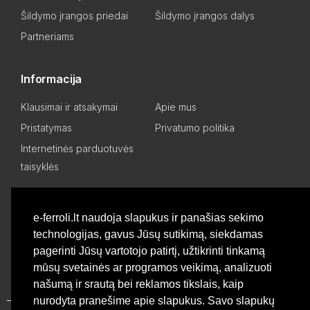
Šildymo įrangos priedai
Šildymo įrangos dalys
Partneriams
Informacija
Klausimai ir atsakymai
Apie mus
Pristatymas
Privatumo politika
Internetinės parduotuvės
taisyklės
Mano paskyra
e-ferroli.lt naudoja slapukus ir panašias sekimo
technologijas, gavus Jūsų sutikimą, siekdamas
Asmeninis kabinetas
Pageidavimų sąrašas
pagerinti Jūsų vartotojo patirtį, užtikrinti tinkamą
Palyginti produktus
Basket
mūsų svetainės ar programos veikimą, analizuoti
našumą ir srautą bei reklamos tikslais, kaip
nurodyta pranešime apie slapukus. Savo slapukų