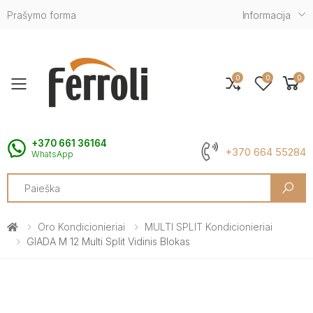
Prašymo forma
Informacija
0
0
0
Toggle mobile menu
+370 661 36164
+370 664 55284
WhatsApp
Search
Oro Kondicionieriai
MULTI SPLIT Kondicionieriai
GIADA M 12 Multi Split Vidinis Blokas