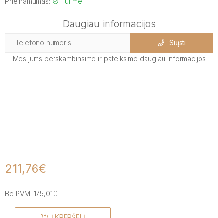
Prieinamumas:
Turime
Daugiau informacijos
Siųsti
Mes jums perskambinsime ir pateiksime daugiau informacijos
211,76€
Be PVM:
175,01€
Į KREPŠELĮ