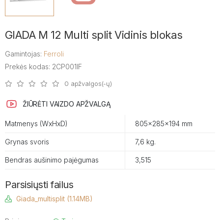
GIADA M 12 Multi split Vidinis blokas
Gamintojas:
Ferroli
Prekės kodas: 2CP001IF
0 apžvalgos(-ų)
ŽIŪRĖTI VAIZDO APŽVALGĄ
Matmenys (WxHxD)
805x285x194 mm
Grynas svoris
7,6 kg.
Bendras aušinimo pajėgumas
3,515
Parsisiųsti failus
Giada_multisplit (1.14MB)