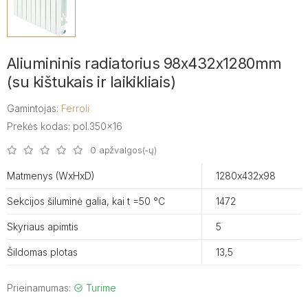
Aliumininis radiatorius 98x432x1280mm
(su kištukais ir laikikliais)
Gamintojas:
Ferroli
Prekės kodas: pol.350x16
0 apžvalgos(-ų)
Matmenys (WxHxD)
1280х432х98
Sekcijos šiluminė galia, kai t =50 °C
1472
Skyriaus apimtis
5
Šildomas plotas
13,5
Prieinamumas:
Turime