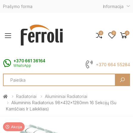
Prašymo forma
Informacija
0
0
0
Toggle mobile menu
+370 661 36164
+370 664 55284
WhatsApp
Search
Radiatoriai
Aliumininiai Radiatoriai
Aliumininis Radiatorius 98x432x1280mm 16 Sekcijų (su
Kamščiais Ir Laikikliais)
Akcija