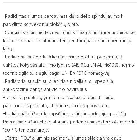
-Padidintas šilumos perdavimas dėl didelio spinduliavimo ir
padidinto konvekcinių plokščių ploto.
-Specialus aliuminio lydinys, turintis mažą šiluminį inertiškumą, dėl
kurio maksimali radiatoriaus temperatūra pasiekiama per trumpą
laiką.
-Radiatoriai susideda iš lietų aliuminio profilių, pagamintų iš
aukštos kokybės aliuminio lydinio (AlSi9Cu EN AB-46100), liejimo
technologija su slėgiu pagal UNI EN 1676 normatyvą.
-Radiatoriai susukti su plieniniais nipeliais, su specialia
antikorozine danga ant vidinio paviršiaus.
-Tarpai tarp sekcijų yra hermetiškai užsandariti tarpine,
pagaminta iš paronito, atsparia šilumnešių poveikiui.
-Radiatoriai dažomi kruopščiai nuvalius ir apdorojus paviršių.
Pirmiausia dažai ant radiatoriaus padengiami anaforezės metodu
150 ° C temperatūroje.
-„Ferroli POL“ aliuminio radiatorių šilumos sklaida yra daug