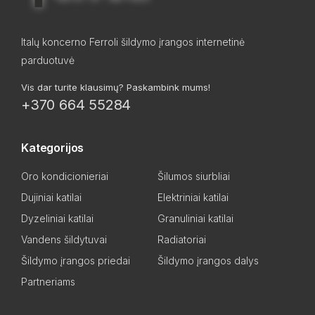
Italų koncerno Ferroli šildymo įrangos internetinė
parduotuvė
Vis dar turite klausimų? Paskambink mums!
+370 664 55284
Kategorijos
Oro kondicionieriai
Šilumos siurbliai
Dujiniai katilai
Elektriniai katilai
Dyzeliniai katilai
Granuliniai katilai
Vandens šildytuvai
Radiatoriai
Šildymo įrangos priedai
Šildymo įrangos dalys
Partneriams