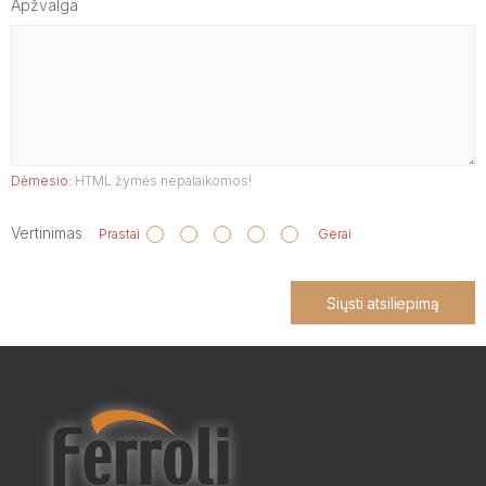
Apžvalga
Dėmesio:
HTML žymės nepalaikomos!
Vertinimas
Prastai
Gerai
Siųsti atsiliepimą