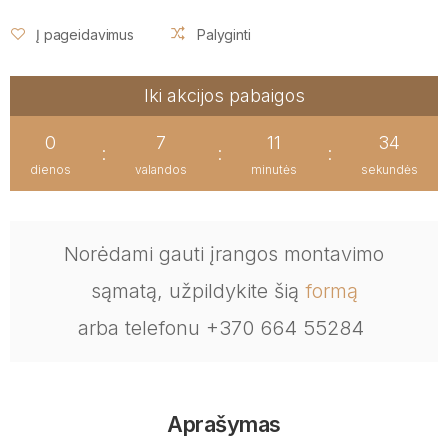
Į pageidavimus
Palyginti
Iki akcijos pabaigos
0
7
11
33
:
:
:
dienos
valandos
minutės
sekundės
Norėdami gauti įrangos montavimo
sąmatą, užpildykite šią
formą
arba telefonu +370 664 55284
Aprašymas