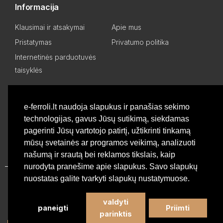
Informacija
Klausimai ir atsakymai
Apie mus
Pristatymas
Privatumo politika
Internetinės parduotuvės
taisyklės
Mano paskyra
e-ferroli.lt naudoja slapukus ir panašias sekimo
technologijas, gavus Jūsų sutikimą, siekdamas
Asmeninis kabinetas
Pageidavimų sąrašas
pagerinti Jūsų vartotojo patirtį, užtikrinti tinkamą
Palyginti produktus
Basket
mūsų svetainės ar programos veikimą, analizuoti
našumą ir srautą bei reklamos tikslais, kaip
nurodyta pranešime apie slapukus. Savo slapukų
nuostatas galite tvarkyti slapukų nustatymuose.
Privatumo politika
valdyti
paneigti
Priimti
©
Profesionali Ferroli šildymo įranga
2026 - Visos teisės
parinktis