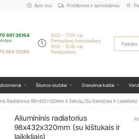
Apie mus
Pristatymas ir apmokėjimas
Pa
70 661 36164
8:00 - 17:00 val.
Search
Pirmadienį-ketvirtadienį
atsApp
8:00 - 15:45 val.
70 664 55284
Penktadienį
icionieriai
Šilumos siurbliai
Granuliniai katilai
Vand
inis Radiatorius 98x432x320mm 4 Sekcijų (su Kamščiais Ir Laikikliais)
Aliumininis radiatorius
Pr
98x432x320mm (su kištukais ir
laikikliais)