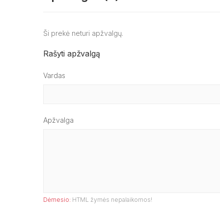
Ši prekė neturi apžvalgų.
Rašyti apžvalgą
Vardas
Apžvalga
Dėmesio:
HTML žymės nepalaikomos!