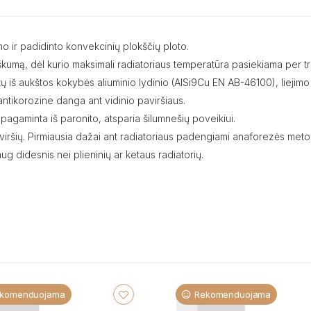
o ir padidinto konvekcinių plokščių ploto.
rtiškumą, dėl kurio maksimali radiatoriaus temperatūra pasiekiama per t
intų iš aukštos kokybės aliuminio lydinio (AlSi9Cu EN AB-46100), lieji
a antikorozine danga ant vidinio paviršiaus.
 pagaminta iš paronito, atsparia šilumnešių poveikiui.
aviršių. Pirmiausia dažai ant radiatoriaus padengiami anaforezės met
aug didesnis nei plieninių ar ketaus radiatorių.
komenduojama
Rekomenduojama