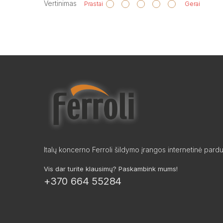
Vertinimas
Prastai
Gerai
Italų koncerno Ferroli šildymo įrangos internetinė pard
Vis dar turite klausimų? Paskambink mums!
+370 664 55284