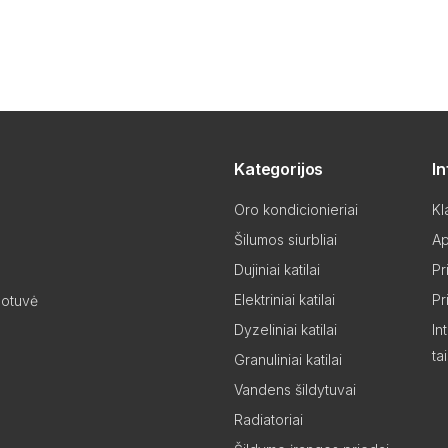
Kategorijos
I
Oro kondicionieriai
Kl
Šilumos siurbliai
Ap
Dujiniai katilai
Pr
Elektriniai katilai
Pr
uotuvė
Dyzeliniai katilai
In
ta
Granuliniai katilai
Vandens šildytuvai
Radiatoriai