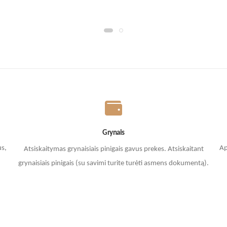
Grynais
us,
Ap
Atsiskaitymas grynaisiais pinigais gavus prekes. A
tsiskaitant
grynaisiais pinigais (su savimi turite turėti asmens dokumentą).