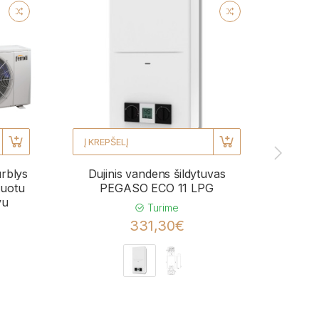
Į KREPŠELĮ
Į KRE
urblys
Dujinis vandens šildytuvas
Kond
uotu
PEGASO ECO 11 LPG
BL
vu
momen
Turime
331,30€