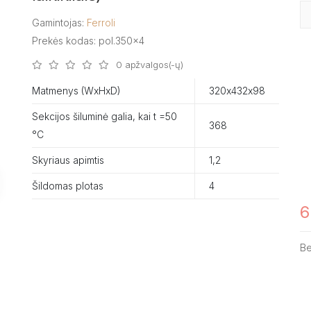
Gamintojas:
Ferroli
Prekės kodas: pol.350x4
0 apžvalgos(-ų)
Matmenys (WxHxD)
320х432х98
Sekcijos šiluminė galia, kai t =50
368
°C
Skyriaus apimtis
1,2
Šildomas plotas
4
6
B