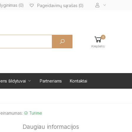
lyginimas (0)
Pageidavimų sąrašas (0)
0
Krepšelis
ens šildytuvai
Partneriams
Kontaktai
ieinamumas:
Turime
Daugiau informacijos