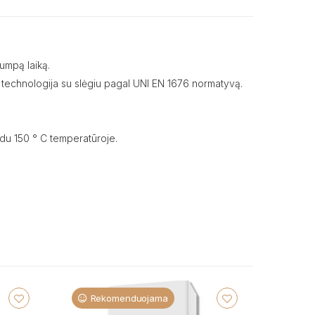
rumpą laiką.
mo technologija su slėgiu pagal UNI EN 1676 normatyvą.
odu 150 ° C temperatūroje.
Rekomenduojama
Re