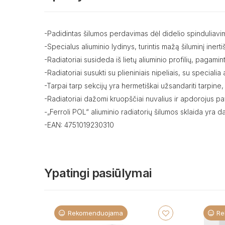
-Padidintas šilumos perdavimas dėl didelio spinduliavim
-Specialus aliuminio lydinys, turintis mažą šiluminį ine
-Radiatoriai susideda iš lietų aliuminio profilių, pagam
-Radiatoriai susukti su plieniniais nipeliais, su speciali
-Tarpai tarp sekcijų yra hermetiškai užsandariti tarpine,
-Radiatoriai dažomi kruopščiai nuvalius ir apdorojus p
-„Ferroli POL“ aliuminio radiatorių šilumos sklaida yra d
-EAN: 4751019230310
Ypatingi pasiūlymai
Rekomenduojama
Re