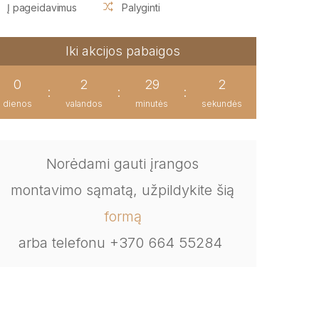
Į pageidavimus
Palyginti
Iki akcijos pabaigos
0
2
29
1
:
:
:
dienos
valandos
minutės
sekundės
Norėdami gauti įrangos
montavimo sąmatą, užpildykite šią
formą
arba telefonu +370 664 55284