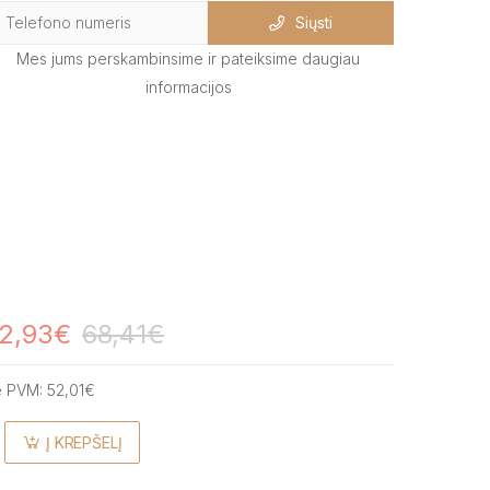
Siųsti
Mes jums perskambinsime ir pateiksime daugiau
informacijos
2,93€
68,41€
e PVM:
52,01€
Į KREPŠELĮ