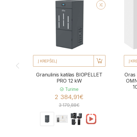
Į KREPŠELĮ
Į KR
Granulinis katilas BIOPELLET
Oras 
PRO 12 kW
OMNI
1
Turime
2 384,91€
3 179,88€