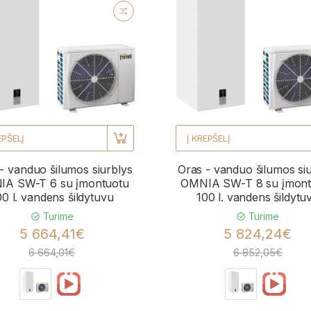
EPŠELĮ
Į KREPŠELĮ
- vanduo šilumos siurblys
Oras - vanduo šilumos si
A SW-T 6 su įmontuotu
OMNIA SW-T 8 su įmont
00 l. vandens šildytuvu
100 l. vandens šildytu
Turime
Turime
5 664,41€
5 824,24€
6 664,01€
6 852,05€