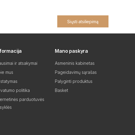
Siųsti atsiliepimą
nformacija
Mano paskyra
ausimai ir atsakymai
Asmeninis kabinetas
ie mus
Pageidavimų sąrašas
istatymas
Palyginti produktus
ivatumo politika
Basket
ternetinės parduotuvės
isyklės