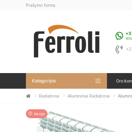
Prašymo forma
+3
Wh
+3
Kategorijos
Oro kond
Radiatoriai
Aliumininiai Radiatoriai
Aliumin
Akcija