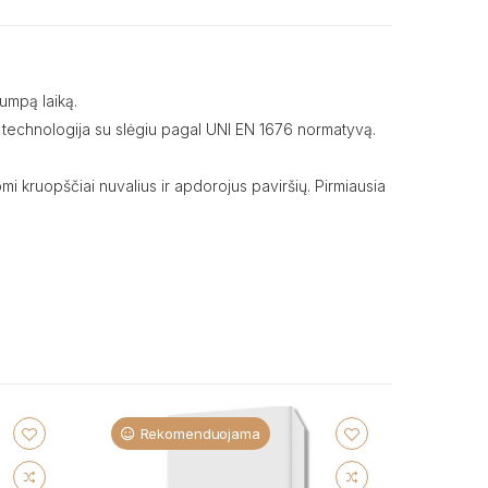
rumpą laiką.
mo technologija su slėgiu pagal UNI EN 1676 normatyvą.
omi kruopščiai nuvalius ir apdorojus paviršių. Pirmiausia
Rekomenduojama
Re