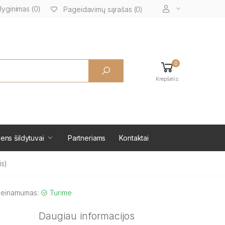
lyginimas (0)
Pageidavimų sąrašas (0)
0
Krepšelis
ens šildytuvai
Partneriams
Kontaktai
is)
ieinamumas:
Turime
Daugiau informacijos