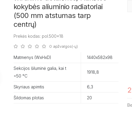
kokybės aliuminio radiatoriai
(500 mm atstumas tarp
centrų)
Prekės kodas: pol.500x18
0 apžvalgos(-ų)
Matmenys (WxHxD)
1440х582х98
Sekcijos šiluminė galia, kai t
1918,8
=50 °C
Skyriaus apimtis
6,3
2
Šildomas plotas
20
B