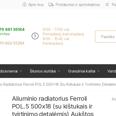
Apie mus
Pristatymas ir apmokėjimas
Pa
70 661 36164
8:00 - 17:00 val.
Search
Pirmadienį-ketvirtadienį
atsApp
8:00 - 15:45 val.
70 664 55284
Penktadienį
icionieriai
Šilumos siurbliai
Granuliniai katilai
Vand
io Radiatorius Ferroli POL.5 500x18 (su Kištukais Ir Tvirtinimo Detalėm
Aliuminio radiatorius Ferroli
Pr
POL.5 500x18 (su kištukais ir
tvirtinimo detalėmis) Aukštos