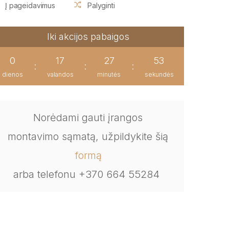
Į pageidavimus
Palyginti
Iki akcijos pabaigos
0
17
27
53
:
:
:
dienos
valandos
minutės
sekundės
Norėdami gauti įrangos
montavimo sąmatą, užpildykite šią
formą
arba telefonu +370 664 55284