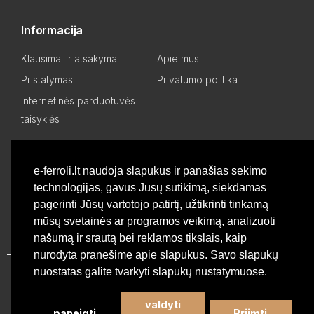
Informacija
Klausimai ir atsakymai
Apie mus
Pristatymas
Privatumo politika
Internetinės parduotuvės
taisyklės
Mano paskyra
e-ferroli.lt naudoja slapukus ir panašias sekimo
technologijas, gavus Jūsų sutikimą, siekdamas
Asmeninis kabinetas
Pageidavimų sąrašas
pagerinti Jūsų vartotojo patirtį, užtikrinti tinkamą
Palyginti produktus
Basket
mūsų svetainės ar programos veikimą, analizuoti
našumą ir srautą bei reklamos tikslais, kaip
nurodyta pranešime apie slapukus. Savo slapukų
nuostatas galite tvarkyti slapukų nustatymuose.
Privatumo politika
valdyti
paneigti
Priimti