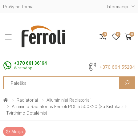
Prašymo forma
Informacija
0
0
0
Toggle mobile menu
+370 661 36164
+370 664 55284
WhatsApp
Search
Radiatoriai
Aliumininiai Radiatoriai
Aliuminio Radiatorius Ferroli POL.5 500x20 (su Kištukais Ir
Tvirtinimo Detalėmis)
Akcija