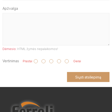
Apžvalga
Dėmesio:
HTML žymės nepalaikomos!
Vertinimas
Prastai
Gerai
Siųsti atsiliepimą