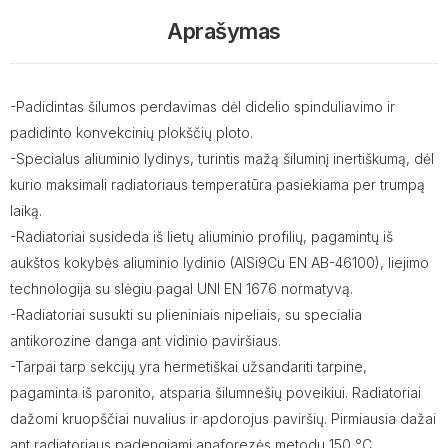
Aprašymas
-Padidintas šilumos perdavimas dėl didelio spinduliavimo ir
padidinto konvekcinių plokščių ploto.
-Specialus aliuminio lydinys, turintis mažą šiluminį inertiškumą, dėl
kurio maksimali radiatoriaus temperatūra pasiekiama per trumpą
laiką.
-Radiatoriai susideda iš lietų aliuminio profilių, pagamintų iš
aukštos kokybės aliuminio lydinio (AlSi9Cu EN AB-46100), liejimo
technologija su slėgiu pagal UNI EN 1676 normatyvą.
-Radiatoriai susukti su plieniniais nipeliais, su specialia
antikorozine danga ant vidinio paviršiaus.
-Tarpai tarp sekcijų yra hermetiškai užsandariti tarpine,
pagaminta iš paronito, atsparia šilumnešių poveikiui. Radiatoriai
dažomi kruopščiai nuvalius ir apdorojus paviršių. Pirmiausia dažai
ant radiatoriaus padengiami anaforezės metodu 150 °C