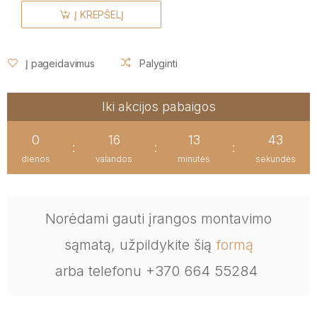
Į KREPŠELĮ
Į pageidavimus
Palyginti
Iki akcijos pabaigos
0
16
13
43
:
:
:
dienos
valandos
minutės
sekundės
Norėdami gauti įrangos montavimo
sąmatą, užpildykite šią
formą
arba telefonu +370 664 55284