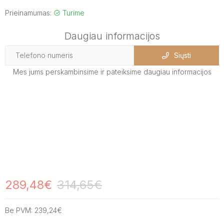
Prieinamumas:
Turime
Daugiau informacijos
Siųsti
Mes jums perskambinsime ir pateiksime daugiau informacijos
289,48€
314,65€
Be PVM:
239,24€