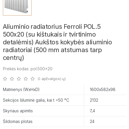
Aliuminio radiatorius Ferroli POL.5
500x20 (su kištukais ir tvirtinimo
detalėmis) Aukštos kokybės aliuminio
radiatoriai (500 mm atstumas tarp
centrų)
Prekės kodas: pol.500x20
0 apžvalgos(-ų)
Matmenys (WxHxD)
1600х582х98
Sekcijos šiluminė galia, kai t =50 °C
2132
Skyriaus apimtis
7,4
Šildomas plotas
24