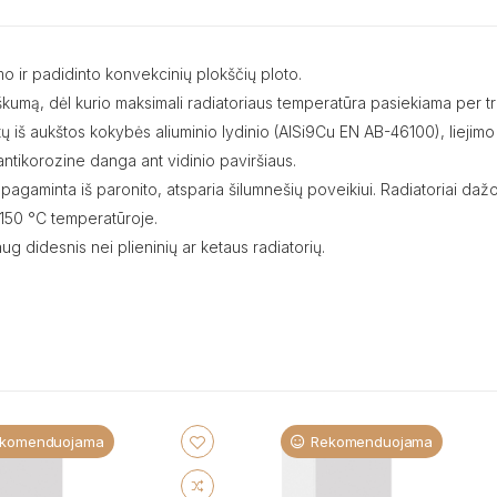
o ir padidinto konvekcinių plokščių ploto.
rtiškumą, dėl kurio maksimali radiatoriaus temperatūra pasiekiama per t
intų iš aukštos kokybės aliuminio lydinio (AlSi9Cu EN AB-46100), lieji
a antikorozine danga ant vidinio paviršiaus.
 pagaminta iš paronito, atsparia šilumnešių poveikiui. Radiatoriai daž
150 °C temperatūroje.
aug didesnis nei plieninių ar ketaus radiatorių.
komenduojama
Rekomenduojama