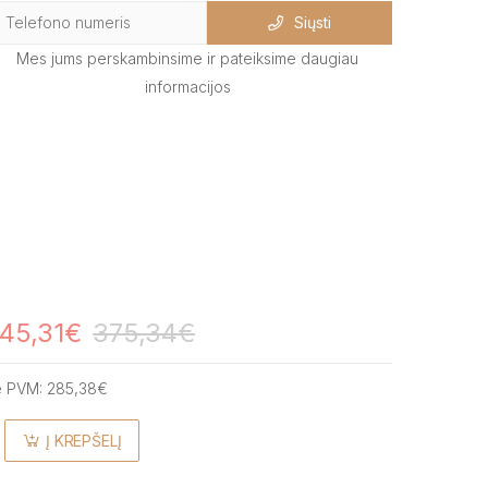
Siųsti
Mes jums perskambinsime ir pateiksime daugiau
informacijos
45,31€
375,34€
e PVM:
285,38€
Į KREPŠELĮ