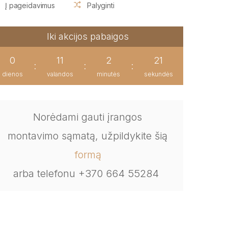
Į pageidavimus
Palyginti
Iki akcijos pabaigos
0
11
2
20
:
:
:
dienos
valandos
minutės
sekundės
Norėdami gauti įrangos
montavimo sąmatą, užpildykite šią
formą
arba telefonu +370 664 55284