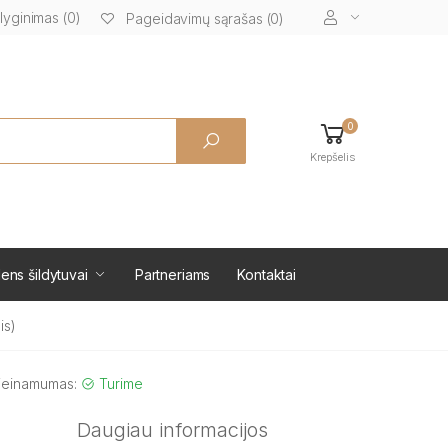
lyginimas (0)
Pageidavimų sąrašas (0)
0
Krepšelis
ens šildytuvai
Partneriams
Kontaktai
is)
ieinamumas:
Turime
Daugiau informacijos