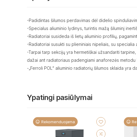
-Padidintas šilumos perdavimas dėl didelio spinduliavim
-Specialus aliuminio lydinys, turintis mažą šiluminį ine
-Radiatoriai susideda iš lietų aliuminio profilių, pagam
-Radiatoriai susukti su plieniniais nipeliais, su speciali
-Tarpai tarp sekcijų yra hermetiškai užsandariti tarpine,
dažai ant radiatoriaus padengiami anaforezės metodu 
-„Ferroli POL“ aliuminio radiatorių šilumos sklaida yra d
Ypatingi pasiūlymai
Rekomenduojama
Re