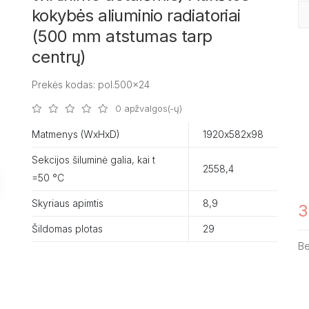
kokybės aliuminio radiatoriai
(500 mm atstumas tarp
centrų)
Prekės kodas: pol.500x24
0 apžvalgos(-ų)
Matmenys (WxHxD)
1920х582х98
Sekcijos šiluminė galia, kai t
2558,4
=50 °C
Skyriaus apimtis
8,9
3
Šildomas plotas
29
B