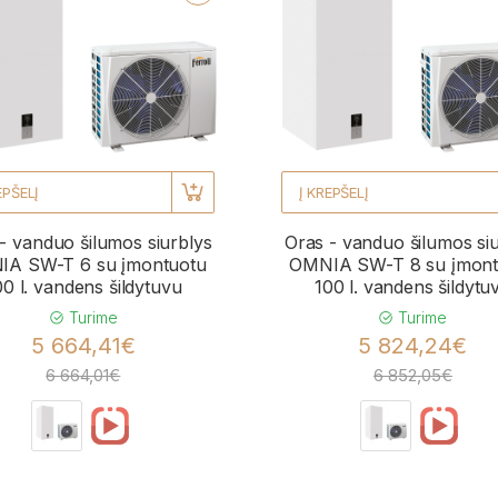
EPŠELĮ
Į KREPŠELĮ
- vanduo šilumos siurblys
Oras - vanduo šilumos si
A SW-T 6 su įmontuotu
OMNIA SW-T 8 su įmont
00 l. vandens šildytuvu
100 l. vandens šildytu
Turime
Turime
5 664,41€
5 824,24€
6 664,01€
6 852,05€