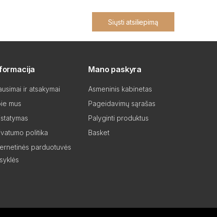
Siųsti atsiliepimą
nformacija
Mano paskyra
ausimai ir atsakymai
Asmeninis kabinetas
ie mus
Pageidavimų sąrašas
istatymas
Palyginti produktus
ivatumo politika
Basket
ternetinės parduotuvės
isyklės