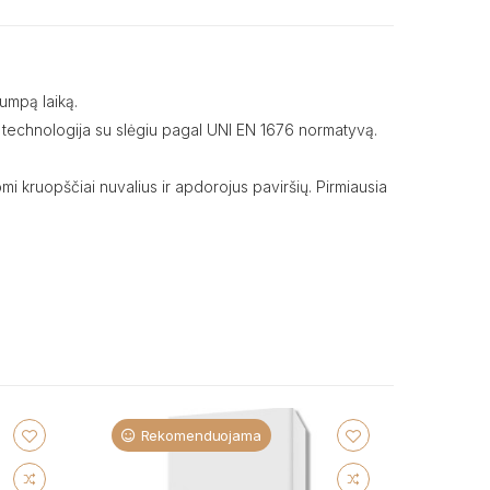
rumpą laiką.
mo technologija su slėgiu pagal UNI EN 1676 normatyvą.
omi kruopščiai nuvalius ir apdorojus paviršių. Pirmiausia
Rekomenduojama
Re