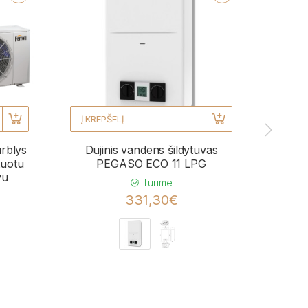
Į KREPŠELĮ
Į KRE
urblys
Dujinis vandens šildytuvas
Kond
uotu
PEGASO ECO 11 LPG
BL
vu
momen
Turime
331,30€