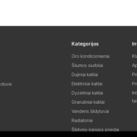
Kategorijos
I
Oro kondicionieriai
Kl
Šilumos siurbliai
Ap
Dujiniai katilai
Pr
Elektriniai katilai
Pr
uotuvė
Dyzeliniai katilai
In
ta
Granuliniai katilai
Vandens šildytuvai
Radiatoriai
Šildymo įrangos priedai