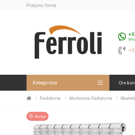
Prašymo forma
+3
Wh
+3
Kategorijos
Oro kond
Radiatoriai
Aliumininiai Radiatoriai
Aliumin
Akcija