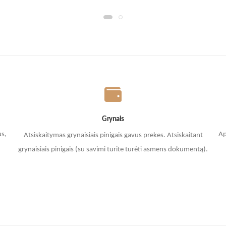
Grynais
us,
Ap
Atsiskaitymas grynaisiais pinigais gavus prekes. A
tsiskaitant
grynaisiais pinigais (su savimi turite turėti asmens dokumentą).