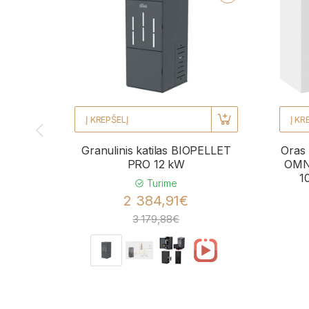
Į KREPŠELĮ
Į KR
Granulinis katilas BIOPELLET
Oras 
PRO 12 kW
OMNI
1
Turime
2 384,91€
3 179,88€