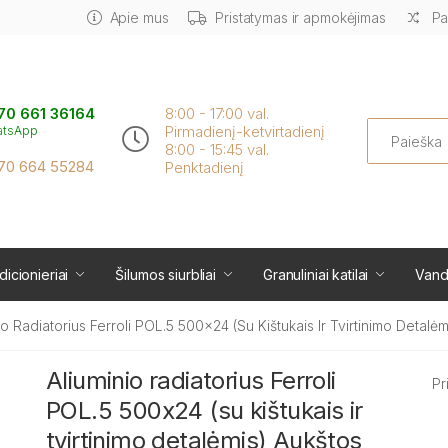
Apie mus
Pristatymas ir apmokėjimas
Pa
70 661 36164
8:00 - 17:00 val.
Search
Pirmadienį-ketvirtadienį
atsApp
8:00 - 15:45 val.
70 664 55284
Penktadienį
icionieriai
Šilumos siurbliai
Granuliniai katilai
Vand
io Radiatorius Ferroli POL.5 500x24 (su Kištukais Ir Tvirtinimo Detalėm
Aliuminio radiatorius Ferroli
Pr
POL.5 500x24 (su kištukais ir
tvirtinimo detalėmis) Aukštos