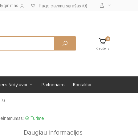
lyginimas (0)
Pageidavimų sąrašas (0)
0
Krepšelis
ens šildytuvai
Partneriams
Kontaktai
is)
ieinamumas:
Turime
Daugiau informacijos