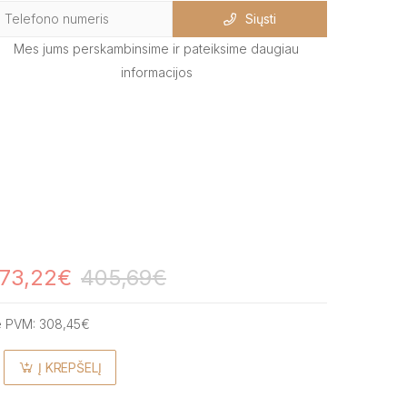
Siųsti
Mes jums perskambinsime ir pateiksime daugiau
informacijos
73,22€
405,69€
e PVM:
308,45€
Į KREPŠELĮ