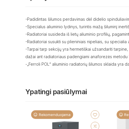
-Padidintas šilumos perdavimas dėl didelio spinduliavim
-Specialus aliuminio lydinys, turintis mažą šiluminį ine
-Radiatoriai susideda iš lietų aliuminio profilių, pagam
-Radiatoriai susukti su plieniniais nipeliais, su speciali
-Tarpai tarp sekcijų yra hermetiškai užsandariti tarpine,
dažai ant radiatoriaus padengiami anaforezės metodu 
-„Ferroli POL“ aliuminio radiatorių šilumos sklaida yra d
Ypatingi pasiūlymai
Rekomenduojama
Re