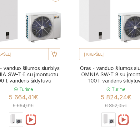
EPŠELĮ
Į KREPŠELĮ
- vanduo šilumos siurblys
Oras - vanduo šilumos si
A SW-T 6 su įmontuotu
OMNIA SW-T 8 su įmont
00 l. vandens šildytuvu
100 l. vandens šildytu
Turime
Turime
5 664,41€
5 824,24€
6 664,01€
6 852,05€