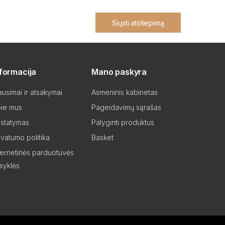
Siųsti atsiliepimą
nformacija
Mano paskyra
ausimai ir atsakymai
Asmeninis kabinetas
ie mus
Pageidavimų sąrašas
istatymas
Palyginti produktus
ivatumo politika
Basket
ternetinės parduotuvės
isyklės