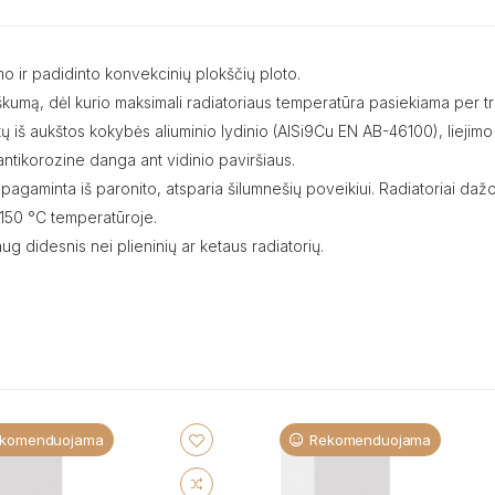
o ir padidinto konvekcinių plokščių ploto.
rtiškumą, dėl kurio maksimali radiatoriaus temperatūra pasiekiama per t
intų iš aukštos kokybės aliuminio lydinio (AlSi9Cu EN AB-46100), lieji
a antikorozine danga ant vidinio paviršiaus.
 pagaminta iš paronito, atsparia šilumnešių poveikiui. Radiatoriai daž
150 °C temperatūroje.
aug didesnis nei plieninių ar ketaus radiatorių.
komenduojama
Rekomenduojama