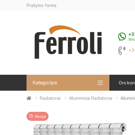
Prašymo forma
+3
Wh
+3
Kategorijos
Oro kond
Radiatoriai
Aliumininiai Radiatoriai
Aliumin
Akcija