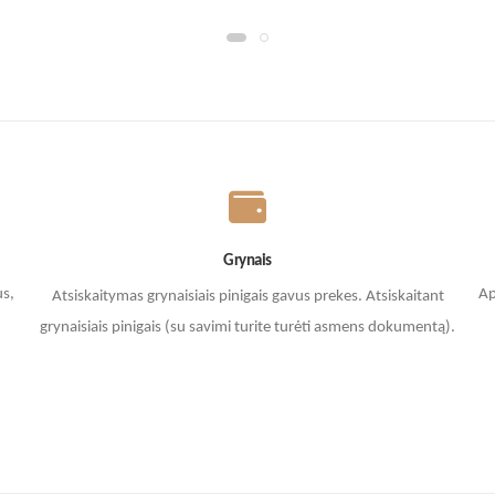
Grynais
us,
Ap
Atsiskaitymas grynaisiais pinigais gavus prekes. A
tsiskaitant
grynaisiais pinigais (su savimi turite turėti asmens dokumentą).