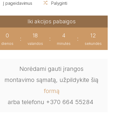
Į pageidavimus
Palyginti
Iki akcijos pabaigos
0
18
4
11
:
:
:
dienos
valandos
minutės
sekundės
Norėdami gauti įrangos
montavimo sąmatą, užpildykite šią
formą
arba telefonu +370 664 55284