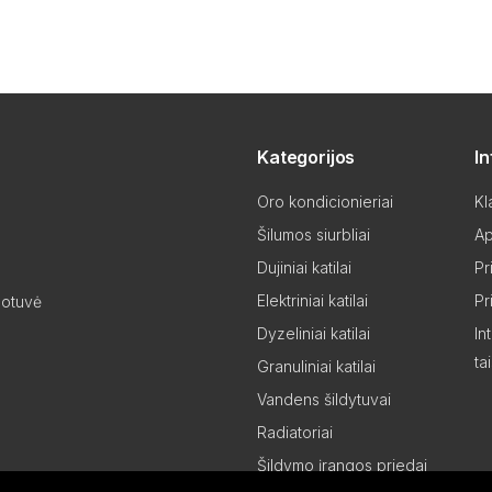
Kategorijos
I
Oro kondicionieriai
Kl
Šilumos siurbliai
Ap
Dujiniai katilai
Pr
Elektriniai katilai
Pr
uotuvė
Dyzeliniai katilai
In
ta
Granuliniai katilai
Vandens šildytuvai
Radiatoriai
Šildymo įrangos priedai