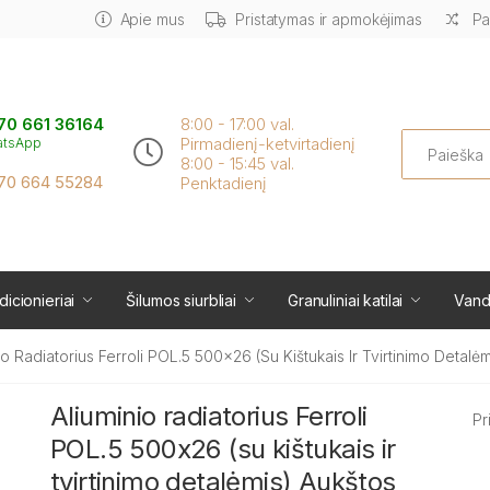
Apie mus
Pristatymas ir apmokėjimas
Pa
70 661 36164
8:00 - 17:00 val.
Search
Pirmadienį-ketvirtadienį
atsApp
8:00 - 15:45 val.
70 664 55284
Penktadienį
icionieriai
Šilumos siurbliai
Granuliniai katilai
Vand
io Radiatorius Ferroli POL.5 500x26 (su Kištukais Ir Tvirtinimo Detalėm
Aliuminio radiatorius Ferroli
Pr
POL.5 500x26 (su kištukais ir
tvirtinimo detalėmis) Aukštos