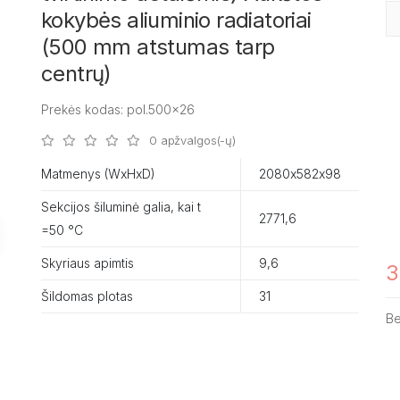
kokybės aliuminio radiatoriai
(500 mm atstumas tarp
centrų)
Prekės kodas: pol.500x26
0 apžvalgos(-ų)
Matmenys (WxHxD)
2080х582х98
Sekcijos šiluminė galia, kai t
2771,6
=50 °C
Skyriaus apimtis
9,6
3
Šildomas plotas
31
B