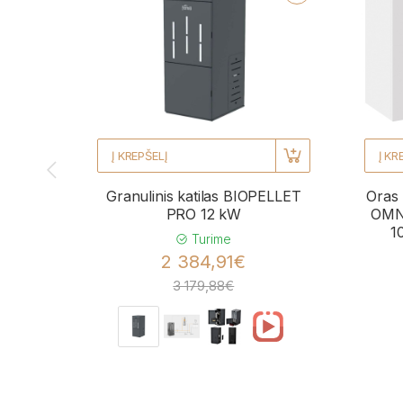
Į KREPŠELĮ
Į KR
Granulinis katilas BIOPELLET
Oras 
PRO 12 kW
OMNI
1
Turime
2 384,91€
3 179,88€