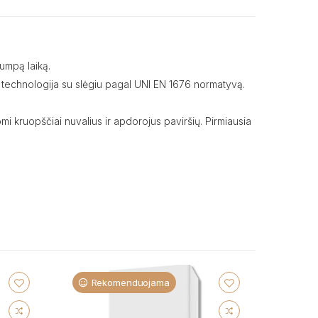
rumpą laiką.
mo technologija su slėgiu pagal UNI EN 1676 normatyvą.
omi kruopščiai nuvalius ir apdorojus paviršių. Pirmiausia
Rekomenduojama
Re