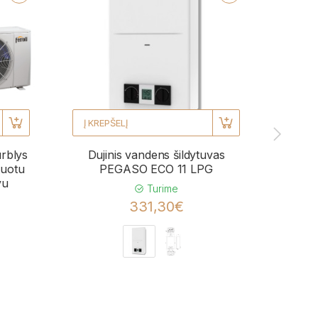
Į KREPŠELĮ
Į KRE
urblys
Dujinis vandens šildytuvas
Kond
uotu
PEGASO ECO 11 LPG
BL
vu
momen
Turime
331,30€