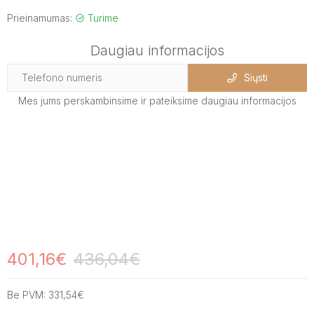
Prieinamumas:
Turime
Daugiau informacijos
Siųsti
Mes jums perskambinsime ir pateiksime daugiau informacijos
401,16€
436,04€
Be PVM:
331,54€