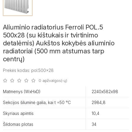
Aliuminio radiatorius Ferroli POL.5
500x28 (su kištukais ir tvirtinimo
detalėmis) Aukštos kokybės aliuminio
radiatoriai (500 mm atstumas tarp
centrų)
Prekės kodas: pol.500x28
0 apžvalgos(-ų)
Matmenys (WxHxD)
2240х582х98
Sekcijos šiluminė galia, kai t =50 °C
2984,8
Skyriaus apimtis
10,4
Šildomas plotas
34