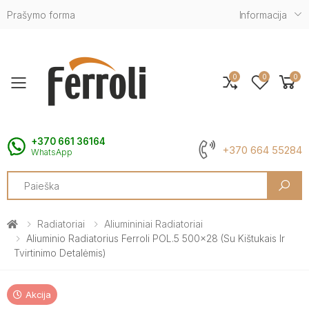
Prašymo forma
Informacija
0
0
0
Toggle mobile menu
+370 661 36164
+370 664 55284
WhatsApp
Search
Radiatoriai
Aliumininiai Radiatoriai
Aliuminio Radiatorius Ferroli POL.5 500x28 (su Kištukais Ir
Tvirtinimo Detalėmis)
Akcija