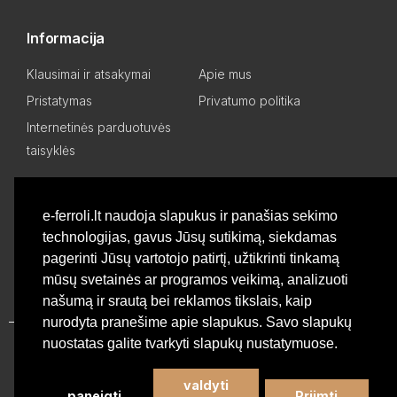
Informacija
Klausimai ir atsakymai
Apie mus
Pristatymas
Privatumo politika
Internetinės parduotuvės
taisyklės
Mano paskyra
e-ferroli.lt naudoja slapukus ir panašias sekimo
technologijas, gavus Jūsų sutikimą, siekdamas
Asmeninis kabinetas
Pageidavimų sąrašas
pagerinti Jūsų vartotojo patirtį, užtikrinti tinkamą
Palyginti produktus
Basket
mūsų svetainės ar programos veikimą, analizuoti
našumą ir srautą bei reklamos tikslais, kaip
nurodyta pranešime apie slapukus. Savo slapukų
nuostatas galite tvarkyti slapukų nustatymuose.
Privatumo politika
valdyti
paneigti
Priimti