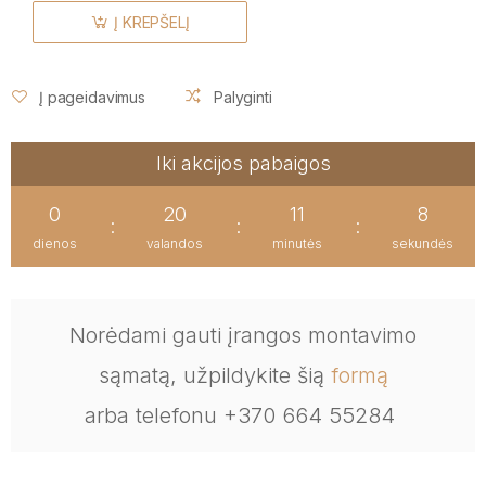
Į KREPŠELĮ
Į pageidavimus
Palyginti
Iki akcijos pabaigos
0
20
11
8
:
:
:
dienos
valandos
minutės
sekundės
Norėdami gauti įrangos montavimo
sąmatą, užpildykite šią
formą
arba telefonu +370 664 55284