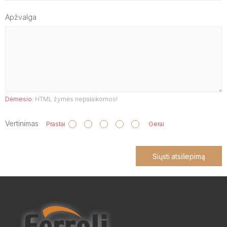
Apžvalga
Dėmesio:
HTML žymės nepalaikomos!
Vertinimas
Prastai
Gerai
Siųsti atsiliepimą