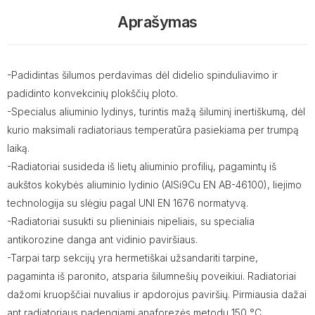
Aprašymas
-Padidintas šilumos perdavimas dėl didelio spinduliavimo ir
padidinto konvekcinių plokščių ploto.
-Specialus aliuminio lydinys, turintis mažą šiluminį inertiškumą, dėl
kurio maksimali radiatoriaus temperatūra pasiekiama per trumpą
laiką.
-Radiatoriai susideda iš lietų aliuminio profilių, pagamintų iš
aukštos kokybės aliuminio lydinio (AlSi9Cu EN AB-46100), liejimo
technologija su slėgiu pagal UNI EN 1676 normatyvą.
-Radiatoriai susukti su plieniniais nipeliais, su specialia
antikorozine danga ant vidinio paviršiaus.
-Tarpai tarp sekcijų yra hermetiškai užsandariti tarpine,
pagaminta iš paronito, atsparia šilumnešių poveikiui. Radiatoriai
dažomi kruopščiai nuvalius ir apdorojus paviršių. Pirmiausia dažai
ant radiatoriaus padengiami anaforezės metodu 150 °C