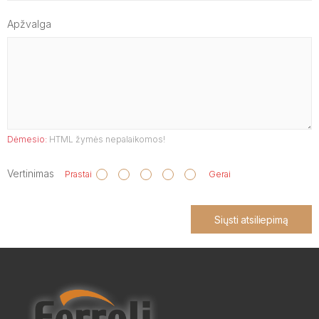
Apžvalga
Dėmesio:
HTML žymės nepalaikomos!
Vertinimas
Prastai
Gerai
Siųsti atsiliepimą