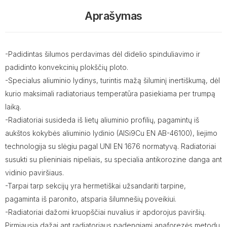
Aprašymas
-Padidintas šilumos perdavimas dėl didelio spinduliavimo ir
padidinto konvekcinių plokščių ploto.
-Specialus aliuminio lydinys, turintis mažą šiluminį inertiškumą, dėl
kurio maksimali radiatoriaus temperatūra pasiekiama per trumpą
laiką.
-Radiatoriai susideda iš lietų aliuminio profilių, pagamintų iš
aukštos kokybės aliuminio lydinio (AlSi9Cu EN AB-46100), liejimo
technologija su slėgiu pagal UNI EN 1676 normatyvą. Radiatoriai
susukti su plieniniais nipeliais, su specialia antikorozine danga ant
vidinio paviršiaus.
-Tarpai tarp sekcijų yra hermetiškai užsandariti tarpine,
pagaminta iš paronito, atsparia šilumnešių poveikiui.
-Radiatoriai dažomi kruopščiai nuvalius ir apdorojus paviršių.
Pirmiausia dažai ant radiatoriaus padengiami anaforezės metodu