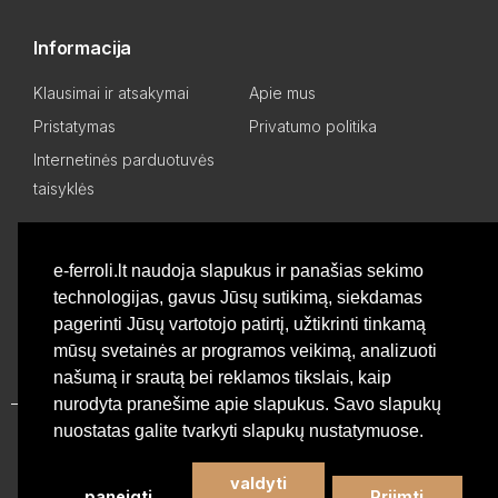
Informacija
Klausimai ir atsakymai
Apie mus
Pristatymas
Privatumo politika
Internetinės parduotuvės
taisyklės
Mano paskyra
e-ferroli.lt naudoja slapukus ir panašias sekimo
technologijas, gavus Jūsų sutikimą, siekdamas
Asmeninis kabinetas
Pageidavimų sąrašas
pagerinti Jūsų vartotojo patirtį, užtikrinti tinkamą
Palyginti produktus
Basket
mūsų svetainės ar programos veikimą, analizuoti
našumą ir srautą bei reklamos tikslais, kaip
nurodyta pranešime apie slapukus. Savo slapukų
nuostatas galite tvarkyti slapukų nustatymuose.
Privatumo politika
valdyti
paneigti
Priimti