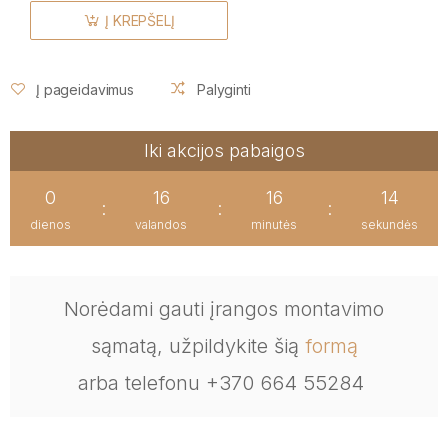
Į KREPŠELĮ
Į pageidavimus
Palyginti
Iki akcijos pabaigos
0
16
16
13
:
:
:
dienos
valandos
minutės
sekundės
Norėdami gauti įrangos montavimo
sąmatą, užpildykite šią
formą
arba telefonu +370 664 55284