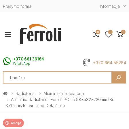
Prašymo forma
Informacija
0
0
0
Toggle mobile menu
+370 661 36164
+370 664 55284
WhatsApp
Search
Radiatoriai
Aliumininiai Radiatoriai
Aliuminio Radiatorius Ferroli POL.5 98x582x720mm (su
Kištukais Ir Tvirtinimo Detalėmis)
Akcija