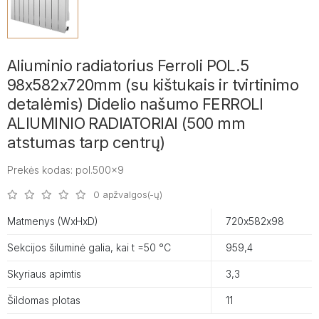
Aliuminio radiatorius Ferroli POL.5
98x582x720mm (su kištukais ir tvirtinimo
detalėmis) Didelio našumo FERROLI
ALIUMINIO RADIATORIAI (500 mm
atstumas tarp centrų)
Prekės kodas: pol.500x9
0 apžvalgos(-ų)
Matmenys (WxHxD)
720х582х98
Sekcijos šiluminė galia, kai t =50 °C
959,4
Skyriaus apimtis
3,3
Šildomas plotas
11