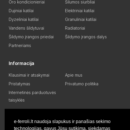
Oro kondicionieriai
Šilumos siurbliai
Dujiniai katilai
Elektriniai katilai
Dyzeliniai katilai
Granuliniai katilai
Vandens šildytuvai
Radiatoriai
Šildymo įrangos priedai
Šildymo įrangos dalys
Partneriams
Informacija
Klausimai ir atsakymai
Apie mus
Pristatymas
Privatumo politika
Internetinės parduotuvės
taisyklės
Mano paskyra
e-ferroli.lt naudoja slapukus ir panašias sekimo
technologijas, gavus Jūsų sutikimą, siekdamas
Asmeninis kabinetas
Pageidavimų sąrašas