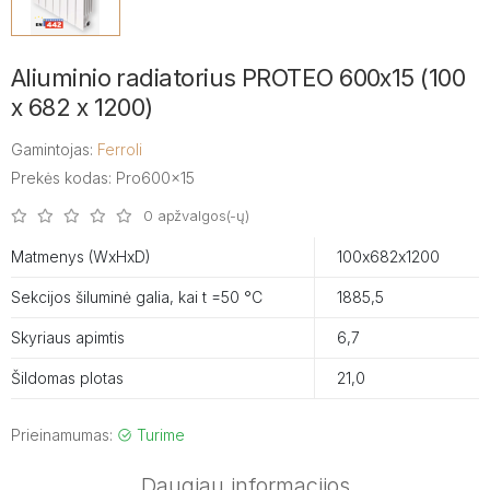
Aliuminio radiatorius PROTEO 600x15 (100
x 682 x 1200)
Gamintojas:
Ferroli
Prekės kodas: Pro600x15
0 apžvalgos(-ų)
Matmenys (WxHxD)
100х682х1200
Sekcijos šiluminė galia, kai t =50 °C
1885,5
Skyriaus apimtis
6,7
Šildomas plotas
21,0
Prieinamumas:
Turime
Daugiau informacijos