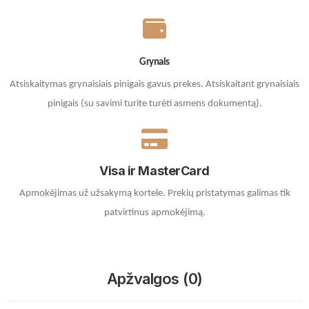
Grynais
Atsiskaitymas grynaisiais pinigais gavus prekes. A
tsiskaitant grynaisiais
pinigais (su savimi turite turėti asmens dokumentą).
Visa ir MasterCard
Apmokėjimas už užsakymą kortele.
Prekių pristatymas galimas tik
patvirtinus apmokėjimą.
Apžvalgos (0)