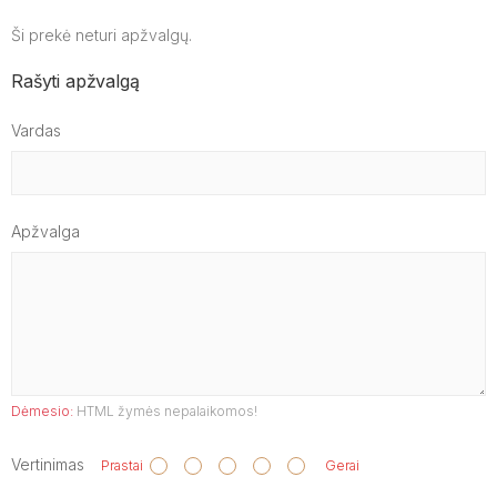
Ši prekė neturi apžvalgų.
Rašyti apžvalgą
Vardas
Apžvalga
Dėmesio:
HTML žymės nepalaikomos!
Vertinimas
Prastai
Gerai