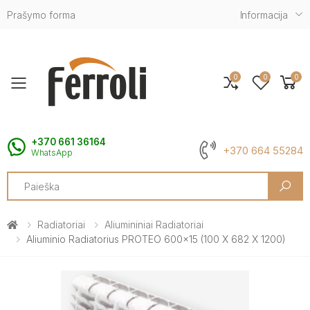
Prašymo forma
Informacija
0
0
0
Toggle mobile menu
+370 661 36164
+370 664 55284
WhatsApp
Search
Radiatoriai
Aliumininiai Radiatoriai
Aliuminio Radiatorius PROTEO 600x15 (100 X 682 X 1200)