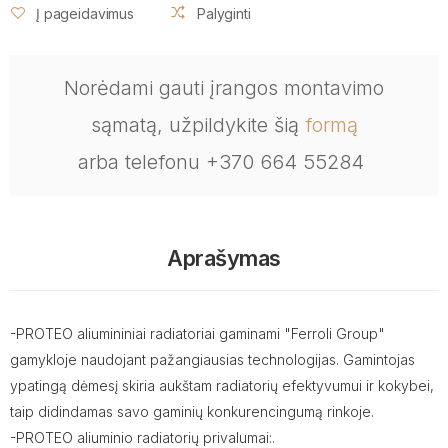
Į pageidavimus
Palyginti
Norėdami gauti įrangos montavimo
sąmatą, užpildykite šią
formą
arba telefonu +370 664 55284
Aprašymas
-PROTEO aliumininiai radiatoriai gaminami "Ferroli Group"
gamykloje naudojant pažangiausias technologijas. Gamintojas
ypatingą dėmesį skiria aukštam radiatorių efektyvumui ir kokybei,
taip didindamas savo gaminių konkurencingumą rinkoje.
-PROTEO aliuminio radiatorių privalumai:.