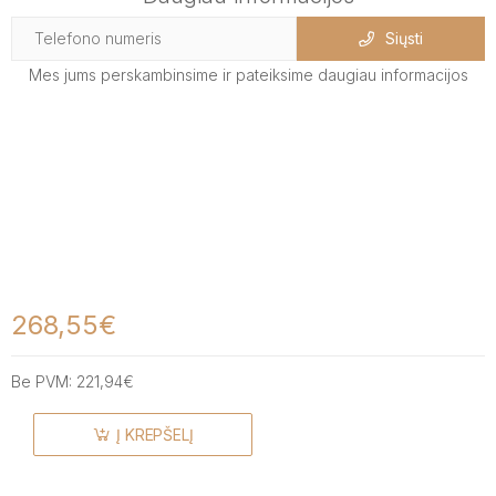
Siųsti
Mes jums perskambinsime ir pateiksime daugiau informacijos
268,55€
Be PVM:
221,94€
Į KREPŠELĮ