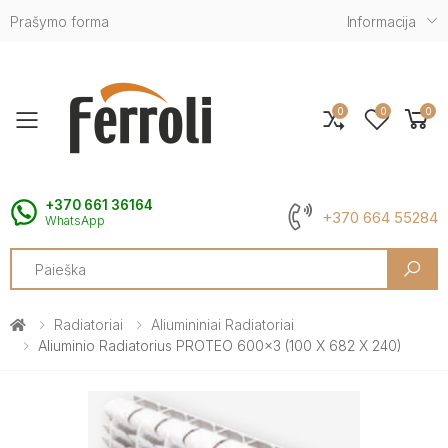
Prašymo forma
Informacija
0
0
0
Toggle mobile menu
+370 661 36164
+370 664 55284
WhatsApp
Search
Radiatoriai
Aliumininiai Radiatoriai
Aliuminio Radiatorius PROTEO 600x3 (100 X 682 X 240)