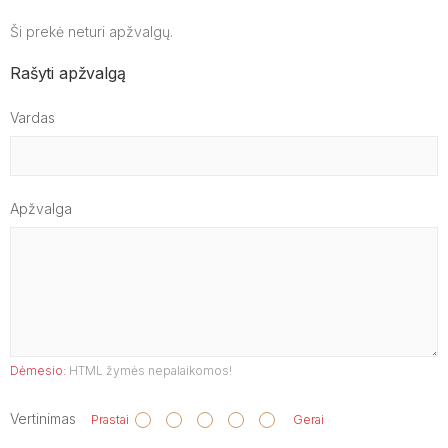
Ši prekė neturi apžvalgų.
Rašyti apžvalgą
Vardas
Apžvalga
Dėmesio:
HTML žymės nepalaikomos!
Vertinimas
Prastai
Gerai