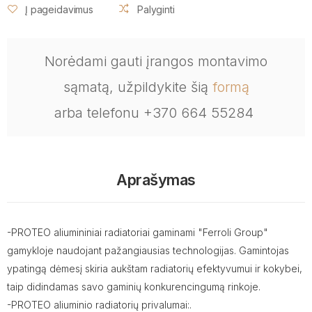
Į pageidavimus
Palyginti
Norėdami gauti įrangos montavimo
sąmatą, užpildykite šią
formą
arba telefonu +370 664 55284
Aprašymas
-PROTEO aliumininiai radiatoriai gaminami "Ferroli Group"
gamykloje naudojant pažangiausias technologijas. Gamintojas
ypatingą dėmesį skiria aukštam radiatorių efektyvumui ir kokybei,
taip didindamas savo gaminių konkurencingumą rinkoje.
-PROTEO aliuminio radiatorių privalumai:.