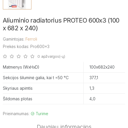
Aliuminio radiatorius PROTEO 600x3 (100
x 682 x 240)
Gamintojas:
Ferroli
Prekės kodas: Pro600x3
0 apžvalgos(-ų)
Matmenys (WxHxD)
100х682х240
Sekcijos šiluminė galia, kai t =50 °C
377,1
Skyriaus apimtis
1,3
Šildomas plotas
4,0
Prieinamumas:
Turime
Daugiau informacijos