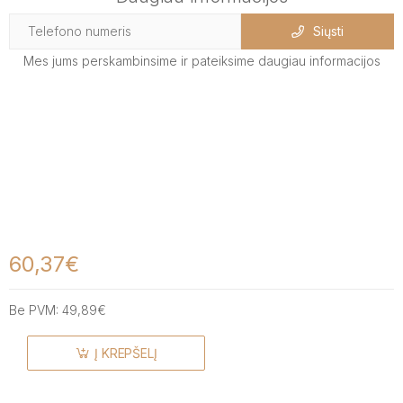
Siųsti
Mes jums perskambinsime ir pateiksime daugiau informacijos
60,37€
Be PVM:
49,89€
Į KREPŠELĮ