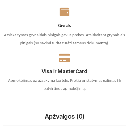
Grynais
Atsiskaitymas grynaisiais pinigais gavus prekes. A
tsiskaitant grynaisiais
pinigais (su savimi turite turėti asmens dokumentą).
Visa ir MasterCard
Apmokėjimas už užsakymą kortele.
Prekių pristatymas galimas tik
patvirtinus apmokėjimą.
Apžvalgos (0)