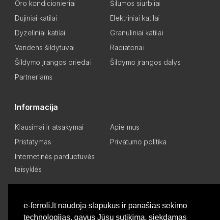
Oro kondicionieriai
Šilumos siurbliai
Dujiniai katilai
Elektriniai katilai
Dyzeliniai katilai
Granuliniai katilai
Vandens šildytuvai
Radiatoriai
Šildymo įrangos priedai
Šildymo įrangos dalys
Partneriams
Informacija
Klausimai ir atsakymai
Apie mus
Pristatymas
Privatumo politika
Internetinės parduotuvės
taisyklės
Mano paskyra
e-ferroli.lt naudoja slapukus ir panašias sekimo
technologijas, gavus Jūsų sutikimą, siekdamas
Asmeninis kabinetas
Pageidavimų sąrašas