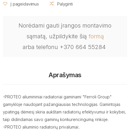
Į pageidavimus
Palyginti
Norėdami gauti įrangos montavimo
sąmatą, užpildykite šią
formą
arba telefonu +370 664 55284
Aprašymas
-PROTEO aliumininiai radiatoriai gaminami "Ferroli Group"
gamykloje naudojant pažangiausias technologijas. Gamintojas
ypatingą dėmesį skiria aukštam radiatorių efektyvumui ir kokybei,
taip didindamas savo gaminių konkurencingumą rinkoje.
-PROTEO aliuminio radiatorių privalumai:.