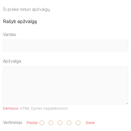
Ši prekė neturi apžvalgų.
Rašyti apžvalgą
Vardas
Apžvalga
Dėmesio:
HTML žymės nepalaikomos!
Vertinimas
Prastai
Gerai