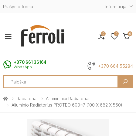
Prašymo forma
Informacija
0
0
0
Toggle mobile menu
+370 661 36164
+370 664 55284
WhatsApp
Search
Radiatoriai
Aliumininiai Radiatoriai
Aliuminio Radiatorius PROTEO 600x7 (100 X 682 X 560)