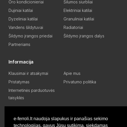
Oro kondicionieriai
Šilumos siurbliai
Dujiniai katilai
Elektriniai katilai
Dyzeliniai katilai
Granuliniai katilai
Vandens šildytuvai
Radiatoriai
Šildymo įrangos priedai
Šildymo įrangos dalys
Partneriams
Informacija
Klausimai ir atsakymai
Apie mus
Pristatymas
Privatumo politika
Internetinės parduotuvės
taisyklės
Mano paskyra
e-ferroli.lt naudoja slapukus ir panašias sekimo
technologijas, gavus Jūsų sutikimą, siekdamas
Asmeninis kabinetas
Pageidavimų sąrašas