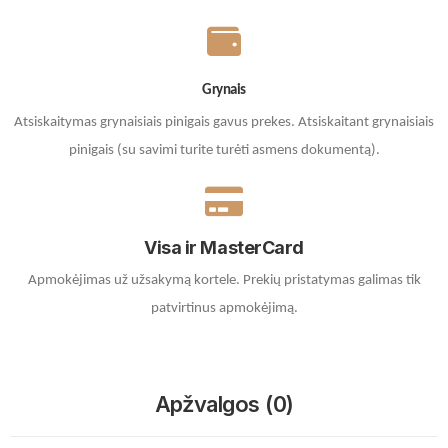
Grynais
Atsiskaitymas grynaisiais pinigais gavus prekes. A
tsiskaitant grynaisiais
pinigais (su savimi turite turėti asmens dokumentą).
Visa ir MasterCard
Apmokėjimas už užsakymą kortele.
Prekių pristatymas galimas tik
patvirtinus apmokėjimą.
Apžvalgos (0)