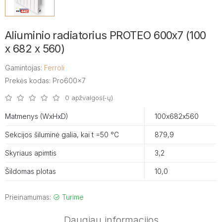
Aliuminio radiatorius PROTEO 600x7 (100
x 682 x 560)
Gamintojas:
Ferroli
Prekės kodas: Pro600x7
0 apžvalgos(-ų)
Matmenys (WxHxD)
100х682х560
Sekcijos šiluminė galia, kai t =50 °C
879,9
Skyriaus apimtis
3,2
Šildomas plotas
10,0
Prieinamumas:
Turime
Daugiau informacijos