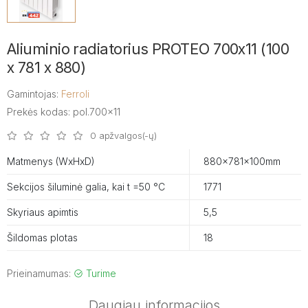
Aliuminio radiatorius PROTEO 700x11 (100
x 781 x 880)
Gamintojas:
Ferroli
Prekės kodas: pol.700x11
0 apžvalgos(-ų)
Matmenys (WxHxD)
880x781x100mm
Sekcijos šiluminė galia, kai t =50 °C
1771
Skyriaus apimtis
5,5
Šildomas plotas
18
Prieinamumas:
Turime
Daugiau informacijos