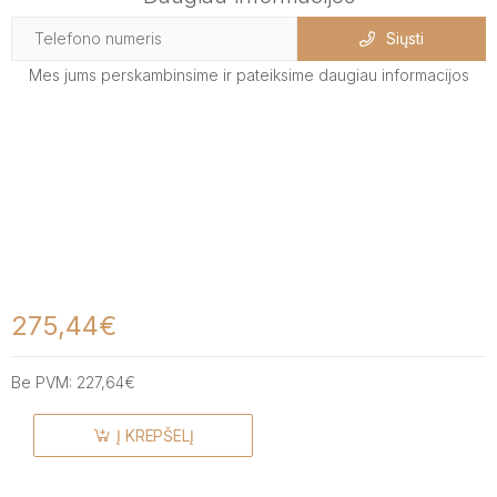
Siųsti
Mes jums perskambinsime ir pateiksime daugiau informacijos
275,44€
Be PVM:
227,64€
Į KREPŠELĮ