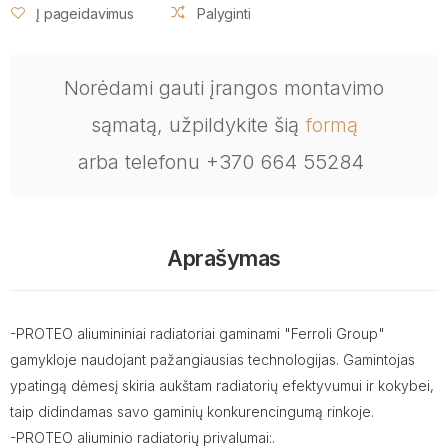
Į pageidavimus
Palyginti
Norėdami gauti įrangos montavimo
sąmatą, užpildykite šią
formą
arba telefonu +370 664 55284
Aprašymas
-PROTEO aliumininiai radiatoriai gaminami "Ferroli Group"
gamykloje naudojant pažangiausias technologijas. Gamintojas
ypatingą dėmesį skiria aukštam radiatorių efektyvumui ir kokybei,
taip didindamas savo gaminių konkurencingumą rinkoje.
-PROTEO aliuminio radiatorių privalumai:.