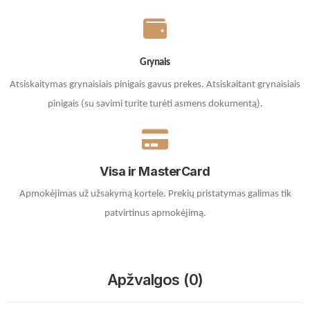
Grynais
Atsiskaitymas grynaisiais pinigais gavus prekes. A
tsiskaitant grynaisiais
pinigais (su savimi turite turėti asmens dokumentą).
Visa ir MasterCard
Apmokėjimas už užsakymą kortele.
Prekių pristatymas galimas tik
patvirtinus apmokėjimą.
Apžvalgos (0)