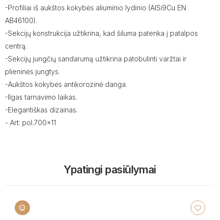
-Profiliai iš aukštos kokybės aliuminio lydinio (AISi9Cu EN
AB46100).
-Sekcijų konstrukcija užtikrina, kad šiluma patenka į patalpos
centrą.
-Sekcijų jungčių sandarumą užtikrina patobulinti varžtai ir
plieninės jungtys.
-Aukštos kokybės antikorozinė danga.
-Ilgas tarnavimo laikas.
-Elegantiškas dizainas.
- Art: pol.700x11
Ypatingi pasiūlymai