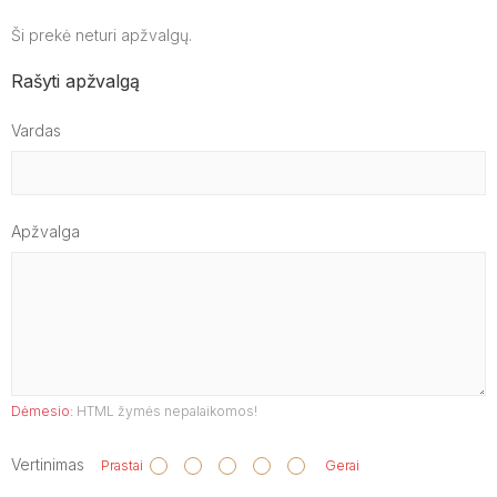
Ši prekė neturi apžvalgų.
Rašyti apžvalgą
Vardas
Apžvalga
Dėmesio:
HTML žymės nepalaikomos!
Vertinimas
Prastai
Gerai