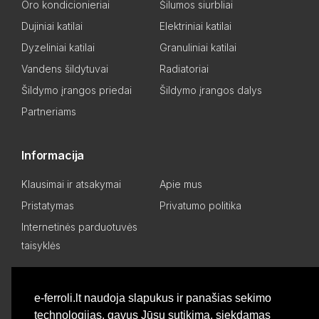
Oro kondicionieriai
Šilumos siurbliai
Dujiniai katilai
Elektriniai katilai
Dyzeliniai katilai
Granuliniai katilai
Vandens šildytuvai
Radiatoriai
Šildymo įrangos priedai
Šildymo įrangos dalys
Partneriams
Informacija
Klausimai ir atsakymai
Apie mus
Pristatymas
Privatumo politika
Internetinės parduotuvės
taisyklės
Mano paskyra
e-ferroli.lt naudoja slapukus ir panašias sekimo
technologijas, gavus Jūsų sutikimą, siekdamas
Asmeninis kabinetas
Pageidavimų sąrašas