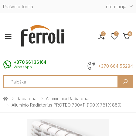
Prašymo forma
Informacija
0
0
0
Toggle mobile menu
+370 661 36164
+370 664 55284
WhatsApp
Search
Radiatoriai
Aliumininiai Radiatoriai
Aliuminio Radiatorius PROTEO 700x11 (100 X 781 X 880)