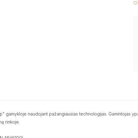
up" gamykloje naudojant pažangiausias technologijas. Gamintojas ypat
ą rinkoje.
 EN AB46100).