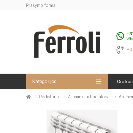
Prašymo forma
+3
Wh
+3
Kategorijos
Oro kond
Radiatoriai
Aliumininiai Radiatoriai
Aliumin