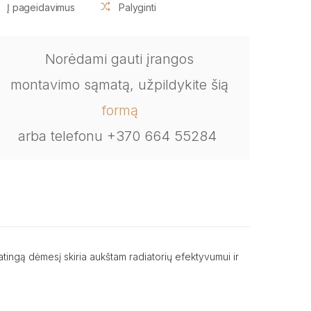
Į pageidavimus
Palyginti
Norėdami gauti įrangos
montavimo sąmatą, užpildykite šią
formą
arba telefonu +370 664 55284
ingą dėmesį skiria aukštam radiatorių efektyvumui ir