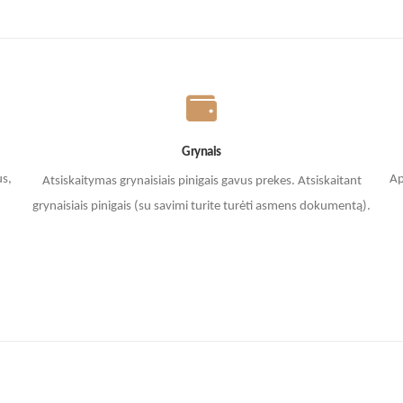
Grynais
us,
Ap
Atsiskaitymas grynaisiais pinigais gavus prekes. A
tsiskaitant
grynaisiais pinigais (su savimi turite turėti asmens dokumentą).