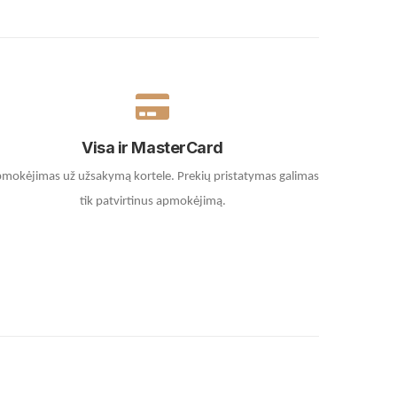
Visa ir MasterCard
mokėjimas už užsakymą kortele.
Prekių pristatymas galimas
tik patvirtinus apmokėjimą.