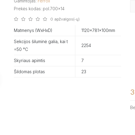
Gamintojas:
Ferroli
Prekės kodas: pol.700x14
0 apžvalgos(-ų)
Matmenys (WxHxD)
1120x781x100mm
Sekcijos šiluminė galia, kai t
2254
=50 °C
Skyriaus apimtis
7
Šildomas plotas
23
3
B