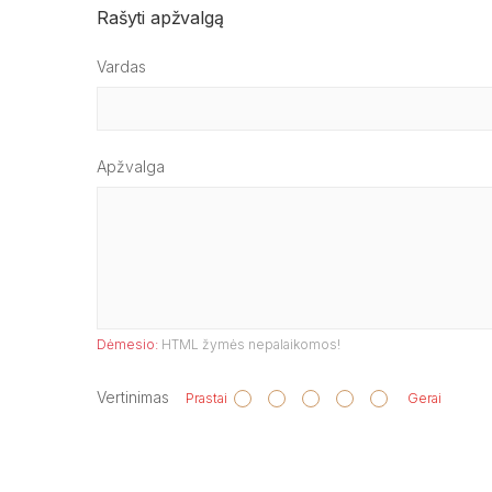
Rašyti apžvalgą
Vardas
Apžvalga
Dėmesio:
HTML žymės nepalaikomos!
Vertinimas
Prastai
Gerai