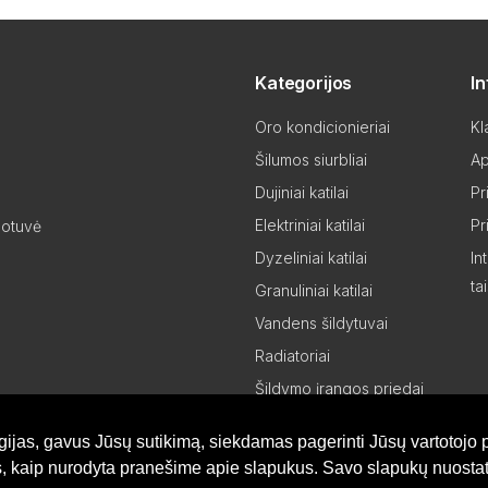
Kategorijos
I
Oro kondicionieriai
Kl
Šilumos siurbliai
Ap
Dujiniai katilai
Pr
Elektriniai katilai
Pr
uotuvė
Dyzeliniai katilai
In
ta
Granuliniai katilai
Vandens šildytuvai
Radiatoriai
Šildymo įrangos priedai
Šildymo įrangos dalys
gijas, gavus Jūsų sutikimą, siekdamas pagerinti Jūsų vartotojo p
Partneriams
is, kaip nurodyta pranešime apie slapukus. Savo slapukų nuostat