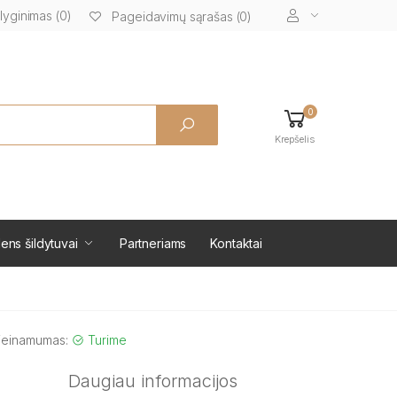
lyginimas (0)
Pageidavimų sąrašas (0)
0
Krepšelis
ens šildytuvai
Partneriams
Kontaktai
ieinamumas:
Turime
Daugiau informacijos