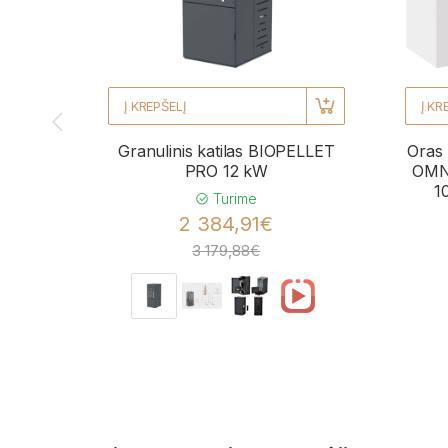
Į KREPŠELĮ
Į KR
Granulinis katilas BIOPELLET
Oras 
PRO 12 kW
OMNI
1
Turime
2 384,91€
3 179,88€