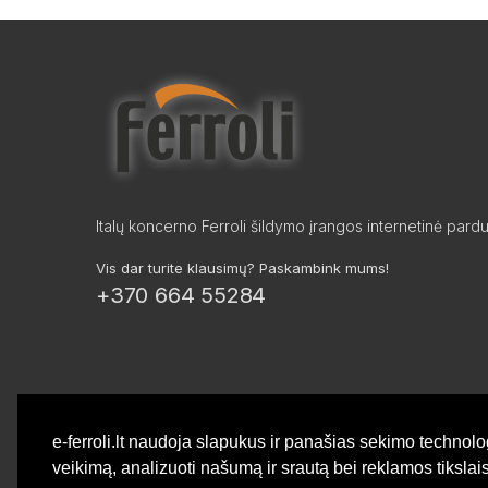
Italų koncerno Ferroli šildymo įrangos internetinė pard
Vis dar turite klausimų? Paskambink mums!
+370 664 55284
e-ferroli.lt naudoja slapukus ir panašias sekimo technolo
veikimą, analizuoti našumą ir srautą bei reklamos tiksla