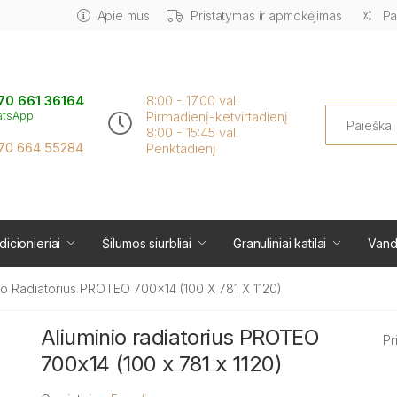
Apie mus
Pristatymas ir apmokėjimas
Pa
70 661 36164
8:00 - 17:00 val.
Search
Pirmadienį-ketvirtadienį
atsApp
8:00 - 15:45 val.
70 664 55284
Penktadienį
icionieriai
Šilumos siurbliai
Granuliniai katilai
Vand
io Radiatorius PROTEO 700x14 (100 X 781 X 1120)
Aliuminio radiatorius PROTEO
Pr
700x14 (100 x 781 x 1120)