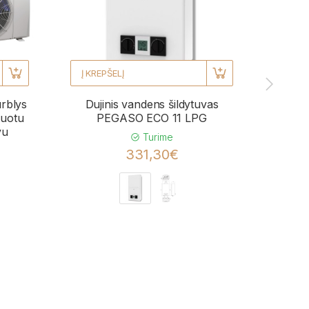
Į KREPŠELĮ
Į KRE
urblys
Dujinis vandens šildytuvas
Kond
uotu
PEGASO ECO 11 LPG
BL
vu
momen
Turime
331,30€