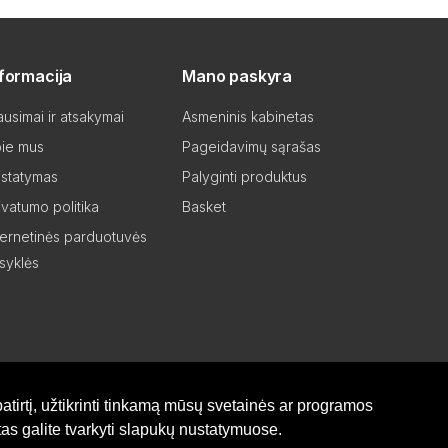
nformacija
Mano paskyra
ausimai ir atsakymai
Asmeninis kabinetas
ie mus
Pageidavimų sąrašas
istatymas
Palyginti produktus
ivatumo politika
Basket
ternetinės parduotuvės
isyklės
atirtį, užtikrinti tinkamą mūsų svetainės ar programos
as galite tvarkyti slapukų nustatymuose.