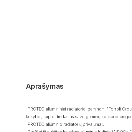
Aprašymas
-PROTEO aliumininiai radiatoriai gaminami "Ferroli Gro
kokybei, taip didindamas savo gaminių konkurencingum
-PROTEO aliuminio radiatorių privalumai:.
-Profiliai iš aukštos kokybės aliuminio lydinio (AISi9Cu