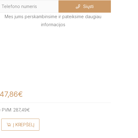
Siųsti
Mes jums perskambinsime ir pateiksime daugiau
informacijos
47,86€
e PVM:
287,49€
Į KREPŠELĮ