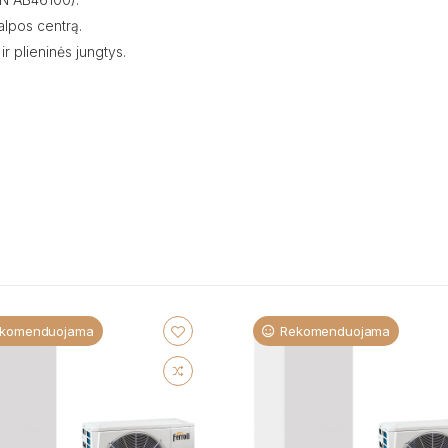
alpos centrą.
ir plieninės jungtys.
komenduojama
Rekomenduojama