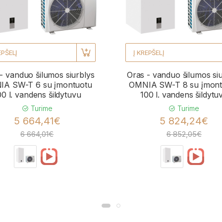
EPŠELĮ
Į KREPŠELĮ
- vanduo šilumos siurblys
Oras - vanduo šilumos si
A SW-T 6 su įmontuotu
OMNIA SW-T 8 su įmont
00 l. vandens šildytuvu
100 l. vandens šildytu
Turime
Turime
5 664,41€
5 824,24€
6 664,01€
6 852,05€