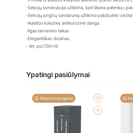
-Sekcijų konstrukcija užtikrina, kad šiluma patenka į pat
-Sekcijų jungčių sandarumą užtikrina patobulinti varžtai 
-Aukštos kokybės antikorozinė danga.
-Ilgas tarnavimo laikas.
-Elegantiškas dizainas.
- Art: pol.700x14
Ypatingi pasiūlymai
Rekomenduojama
Re