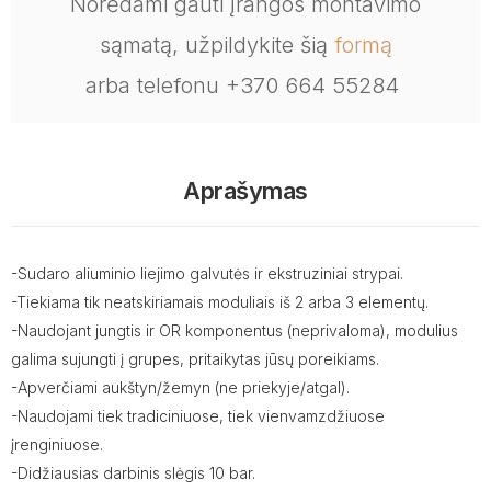
Norėdami gauti įrangos montavimo
sąmatą, užpildykite šią
formą
arba telefonu +370 664 55284
Aprašymas
-Sudaro aliuminio liejimo galvutės ir ekstruziniai strypai.
-Tiekiama tik neatskiriamais moduliais iš 2 arba 3 elementų.
-Naudojant jungtis ir OR komponentus (neprivaloma), modulius
galima sujungti į grupes, pritaikytas jūsų poreikiams.
-Apverčiami aukštyn/žemyn (ne priekyje/atgal).
-Naudojami tiek tradiciniuose, tiek vienvamzdžiuose
įrenginiuose.
-Didžiausias darbinis slėgis 10 bar.