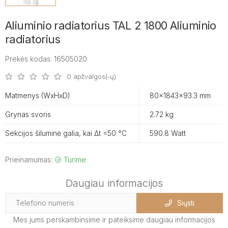
Aliuminio radiatorius TAL 2 1800 Aliuminio
radiatorius
Prekės kodas: 16505020
0 apžvalgos(-ų)
Matmenys (WxHxD)
80x1843x93.3 mm
Grynas svoris
2.72 kg
Sekcijos šiluminė galia, kai Δt =50 °C
590.8 Watt
Prieinamumas:
Turime
Daugiau informacijos
Siųsti
Mes jums perskambinsime ir pateiksime daugiau informacijos