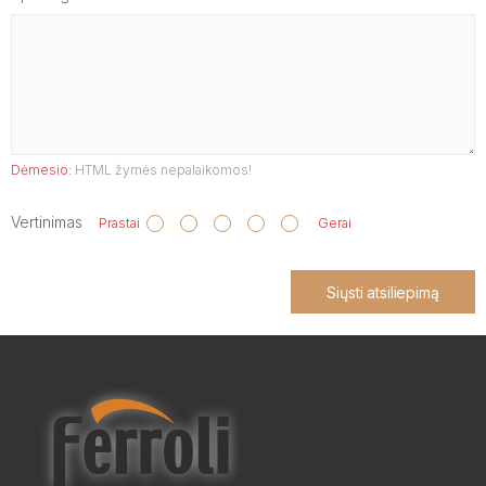
Dėmesio:
HTML žymės nepalaikomos!
Vertinimas
Prastai
Gerai
Siųsti atsiliepimą