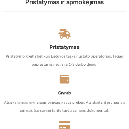
Pristatymas ir apmokėjimas
Pristatymas
Pristatymo greitį į bet kurį Lietuvos tašką nustato operatorius, tačiau
paprastai jis neviršija 1-3 darbo dienų.
Grynais
Atsiskaitymas grynaisiais pinigais gavus prekes. A
tsiskaitant grynaisiais
pinigais (su savimi turite turėti asmens dokumentą).