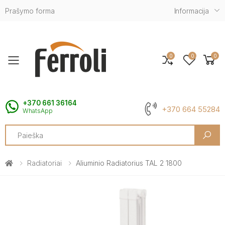
Prašymo forma
Informacija
0
0
0
Toggle mobile menu
+370 661 36164
+370 664 55284
WhatsApp
Search
Radiatoriai
Aliuminio Radiatorius TAL 2 1800