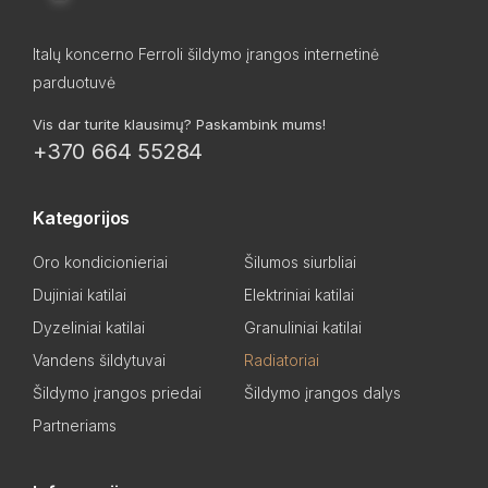
Italų koncerno Ferroli šildymo įrangos internetinė
parduotuvė
Vis dar turite klausimų? Paskambink mums!
+370 664 55284
Kategorijos
Oro kondicionieriai
Šilumos siurbliai
Dujiniai katilai
Elektriniai katilai
Dyzeliniai katilai
Granuliniai katilai
Vandens šildytuvai
Radiatoriai
Šildymo įrangos priedai
Šildymo įrangos dalys
Partneriams