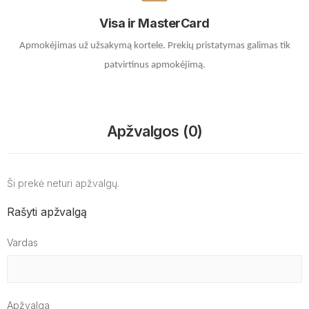
Visa ir MasterCard
Apmokėjimas už užsakymą kortele.
Prekių pristatymas galimas tik
patvirtinus apmokėjimą.
Apžvalgos (0)
Ši prekė neturi apžvalgų.
Rašyti apžvalgą
Vardas
Apžvalga