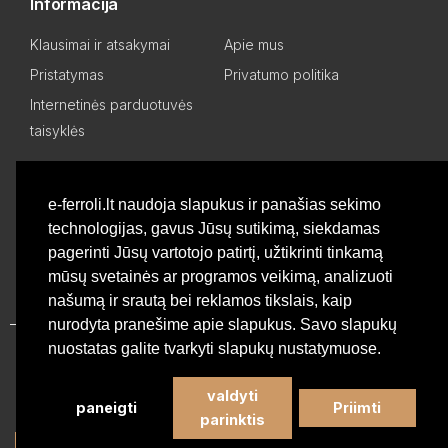
Informacija
Klausimai ir atsakymai
Apie mus
Pristatymas
Privatumo politika
Internetinės parduotuvės
taisyklės
Mano paskyra
e-ferroli.lt naudoja slapukus ir panašias sekimo
technologijas, gavus Jūsų sutikimą, siekdamas
Asmeninis kabinetas
Pageidavimų sąrašas
pagerinti Jūsų vartotojo patirtį, užtikrinti tinkamą
Palyginti produktus
Basket
mūsų svetainės ar programos veikimą, analizuoti
našumą ir srautą bei reklamos tikslais, kaip
nurodyta pranešime apie slapukus. Savo slapukų
nuostatas galite tvarkyti slapukų nustatymuose.
Privatumo politika
valdyti
paneigti
Priimti
©
Profesionali Ferroli šildymo įranga
2026 - Visos teisės
parinktis
saugomos