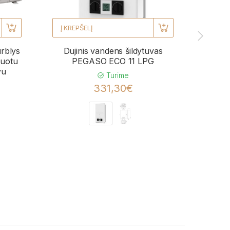
Į KREPŠELĮ
Į KRE
urblys
Dujinis vandens šildytuvas
Kond
uotu
PEGASO ECO 11 LPG
BL
vu
momen
Turime
331,30€