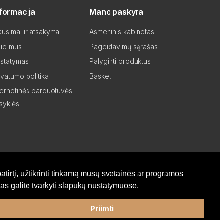
nformacija
Mano paskyra
ausimai ir atsakymai
Asmeninis kabinetas
ie mus
Pageidavimų sąrašas
istatymas
Palyginti produktus
ivatumo politika
Basket
ternetinės parduotuvės
isyklės
atirtį, užtikrinti tinkamą mūsų svetainės ar programos
as galite tvarkyti slapukų nustatymuose.
Priimti