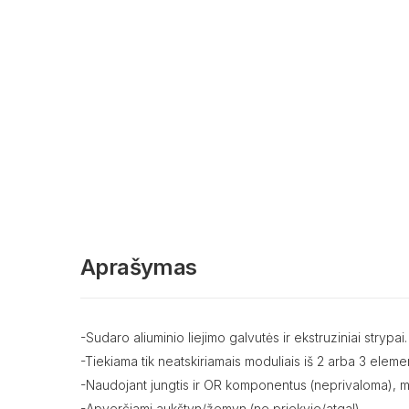
Aprašymas
-Sudaro aliuminio liejimo galvutės ir ekstruziniai strypai.
-Tiekiama tik neatskiriamais moduliais iš 2 arba 3 eleme
-Naudojant jungtis ir OR komponentus (neprivaloma), mod
-Apverčiami aukštyn/žemyn (ne priekyje/atgal).