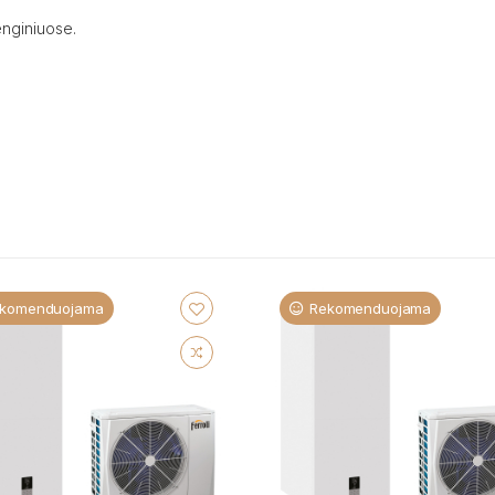
enginiuose.
komenduojama
Rekomenduojama