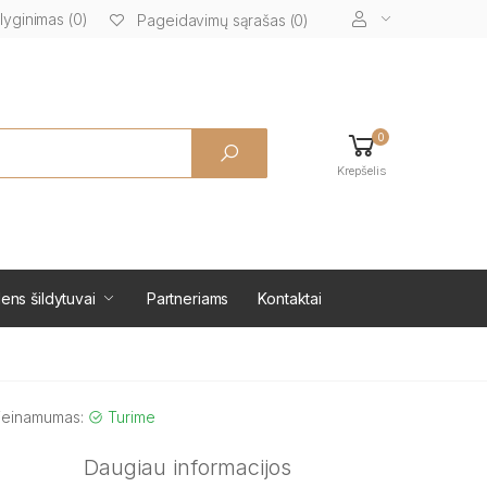
lyginimas (0)
Pageidavimų sąrašas (0)
0
Krepšelis
ens šildytuvai
Partneriams
Kontaktai
ieinamumas:
Turime
Daugiau informacijos