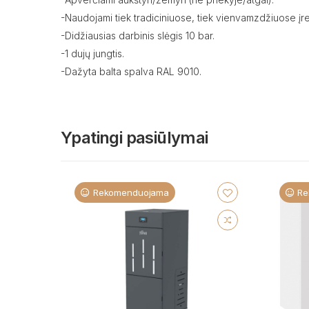
-Naudojami tiek tradiciniuose, tiek vienvamzdžiuose įr
-Didžiausias darbinis slėgis 10 bar.
-1 dujų jungtis.
-Dažyta balta spalva RAL 9010.
Ypatingi pasiūlymai
Rekomenduojama
Re