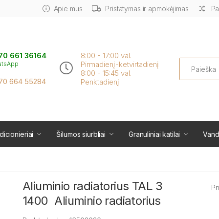
Apie mus
Pristatymas ir apmokėjimas
Pa
70 661 36164
8:00 - 17:00 val.
Search
Pirmadienį-ketvirtadienį
atsApp
8:00 - 15:45 val.
70 664 55284
Penktadienį
icionieriai
Šilumos siurbliai
Granuliniai katilai
Vand
Aliuminio radiatorius TAL 3
Pr
1400 Aliuminio radiatorius