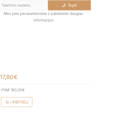
Siųsti
Mes jums perskambinsime ir pateiksime daugiau
informacijos
17,80€
e PVM:
180,00€
Į KREPŠELĮ