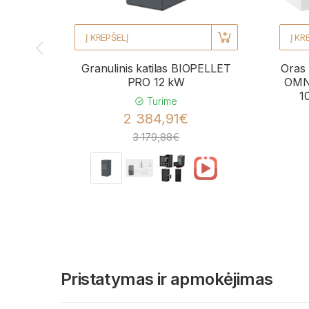
Į KREPŠELĮ
Į KR
Granulinis katilas BIOPELLET
Oras 
PRO 12 kW
OMNI
1
Turime
2 384,91€
3 179,88€
Pristatymas ir apmokėjimas