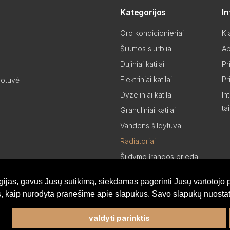
Kategorijos
I
Oro kondicionieriai
Kl
Šilumos siurbliai
Ap
Dujiniai katilai
Pr
Elektriniai katilai
Pr
uotuvė
Dyzeliniai katilai
In
ta
Granuliniai katilai
Vandens šildytuvai
Radiatoriai
Šildymo įrangos priedai
Šildymo įrangos dalys
gijas, gavus Jūsų sutikimą, siekdamas pagerinti Jūsų vartotojo p
Partneriams
is, kaip nurodyta pranešime apie slapukus. Savo slapukų nuostat
valdyti parinktis