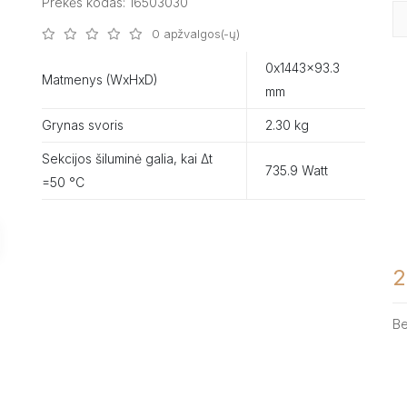
Prekės kodas: 16503030
0 apžvalgos(-ų)
0x1443x93.3
Matmenys (WxHxD)
mm
Grynas svoris
2.30 kg
Sekcijos šiluminė galia, kai Δt
735.9 Watt
=50 °C
2
B