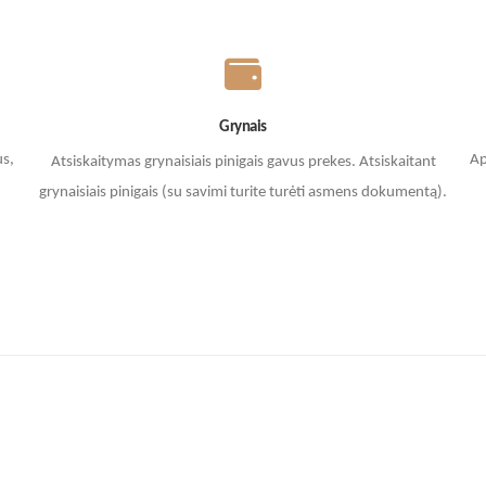
Grynais
us,
Ap
Atsiskaitymas grynaisiais pinigais gavus prekes. A
tsiskaitant
grynaisiais pinigais (su savimi turite turėti asmens dokumentą).