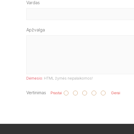
Vardas
Apžvalga
Dėmesio:
HTML žymės nepalaikomos!
Vertinimas
Prastai
Gerai