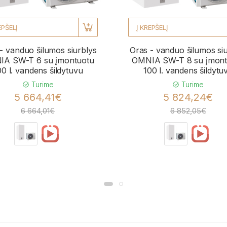
EPŠELĮ
Į KREPŠELĮ
- vanduo šilumos siurblys
Oras - vanduo šilumos si
A SW-T 6 su įmontuotu
OMNIA SW-T 8 su įmont
00 l. vandens šildytuvu
100 l. vandens šildytu
Turime
Turime
5 664,41€
5 824,24€
6 664,01€
6 852,05€