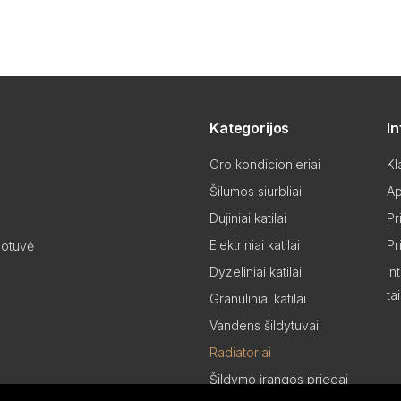
Kategorijos
I
Oro kondicionieriai
Kl
Šilumos siurbliai
Ap
Dujiniai katilai
Pr
Elektriniai katilai
Pr
uotuvė
Dyzeliniai katilai
In
ta
Granuliniai katilai
Vandens šildytuvai
Radiatoriai
Šildymo įrangos priedai