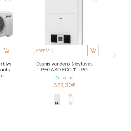
Į KREPŠELĮ
Į KRE
urblys
Dujinis vandens šildytuvas
Kond
uotu
PEGASO ECO 11 LPG
BL
vu
momen
Turime
331,30€