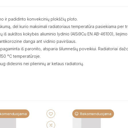
o ir padidinto konvekcinių plokščių ploto.
rtiškumą, dėl kurio maksimali radiatoriaus temperatūra pasiekiama per t
intų iš aukštos kokybės aliuminio lydinio (AlSi9Cu EN AB-46100), lieji
a antikorozine danga ant vidinio paviršiaus.
 pagaminta iš paronito, atsparia šilumnešių poveikiui. Radiatoriai daž
150 °C temperatūroje.
aug didesnis nei plieninių ar ketaus radiatorių.
komenduojama
Rekomenduojama