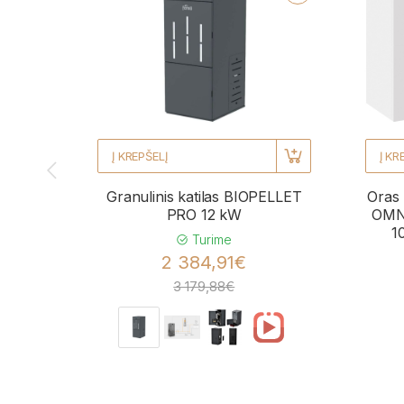
Į KREPŠELĮ
Į KR
Granulinis katilas BIOPELLET
Oras 
PRO 12 kW
OMNI
1
Turime
2 384,91€
3 179,88€