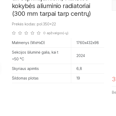
kokybės aliuminio radiatoriai
(300 mm tarpai tarp centrų)
Prekės kodas: pol.350x22
0 apžvalgos(-ų)
Matmenys (WxHxD)
1760х432х98
Sekcijos šiluminė galia, kai t
2024
=50 °C
Skyriaus apimtis
6,8
3
Šildomas plotas
19
B