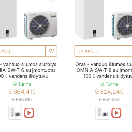
EPŠELĮ
Į KREPŠELĮ
- vanduo šilumos siurblys
Oras - vanduo šilumos si
A SW-T 6 su įmontuotu
OMNIA SW-T 8 su įmont
00 l. vandens šildytuvu
100 l. vandens šildytu
Turime
Turime
5 664,41€
5 824,24€
6 664,01€
6 852,05€