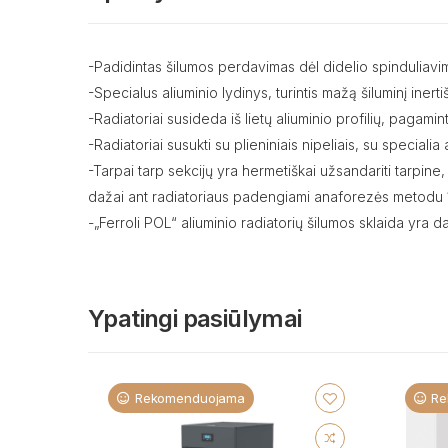
-Padidintas šilumos perdavimas dėl didelio spinduliavim
-Specialus aliuminio lydinys, turintis mažą šiluminį ine
-Radiatoriai susideda iš lietų aliuminio profilių, pagam
-Radiatoriai susukti su plieniniais nipeliais, su speciali
-Tarpai tarp sekcijų yra hermetiškai užsandariti tarpine,
dažai ant radiatoriaus padengiami anaforezės metodu 
-„Ferroli POL“ aliuminio radiatorių šilumos sklaida yra d
Ypatingi pasiūlymai
Rekomenduojama
Re