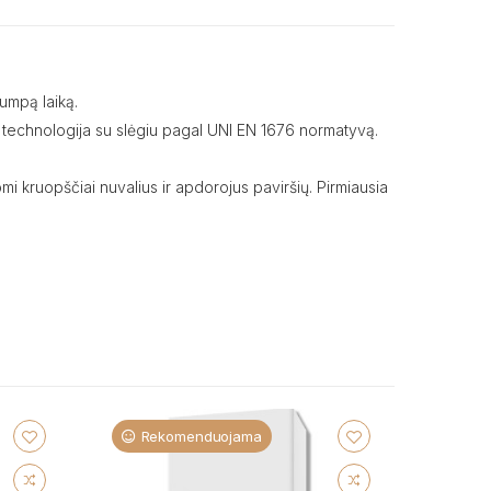
rumpą laiką.
mo technologija su slėgiu pagal UNI EN 1676 normatyvą.
omi kruopščiai nuvalius ir apdorojus paviršių. Pirmiausia
Rekomenduojama
Re