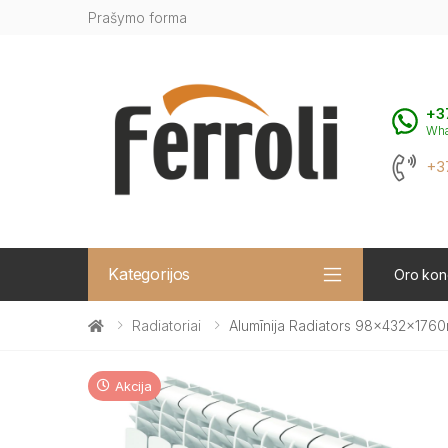
Prašymo forma
+3
Wh
+3
Kategorijos
Oro kond
Radiatoriai
Alumīnija Radiators 98x432x1760
Akcija