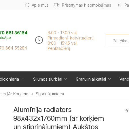
Apie mus
Pristatymas ir apmokėjimas
Pa
70 661 36164
8:00 - 17:00 val.
Search
Pirmadienį-ketvirtadienį
atsApp
8:00 - 15:45 val.
70 664 55284
Penktadienį
icionieriai
Šilumos siurbliai
Granuliniai katilai
Vand
mm (ar Korķiem Un Stiprinājumiem)
Alumīnija radiators
Pr
98x432x1760mm (ar korķiem
un stiprinājumiem) Aukštos