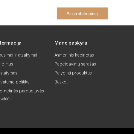
Siųsti atsiliepimą
nformacija
Mano paskyra
ausimai ir atsakymai
Asmeninis kabinetas
ie mus
Pageidavimų sąrašas
istatymas
Palyginti produktus
ivatumo politika
Basket
ternetinės parduotuvės
isyklės