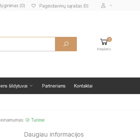
lyginimas (0)
Pageidavimų sąrašas (0)
0
Krepšelis
ens šildytuvai
Partneriams
Kontaktai
ieinamumas:
Turime
Daugiau informacijos