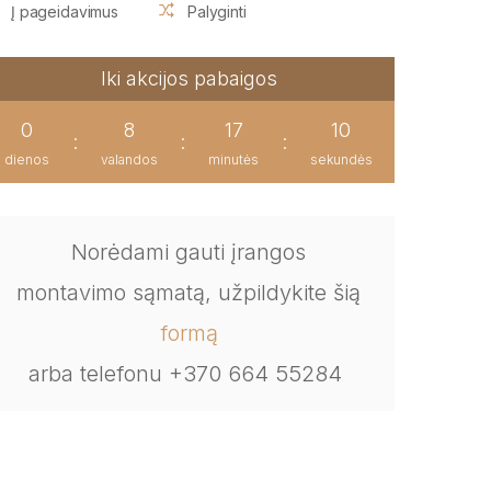
Į pageidavimus
Palyginti
Iki akcijos pabaigos
0
8
17
9
:
:
:
dienos
valandos
minutės
sekundės
Norėdami gauti įrangos
montavimo sąmatą, užpildykite šią
formą
arba telefonu +370 664 55284