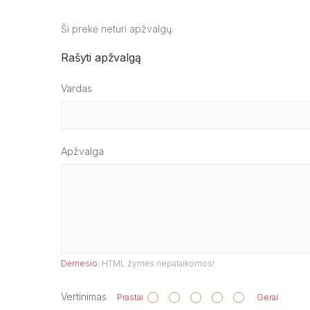
Ši prekė neturi apžvalgų.
Rašyti apžvalgą
Vardas
Apžvalga
Dėmesio:
HTML žymės nepalaikomos!
Vertinimas
Prastai
Gerai