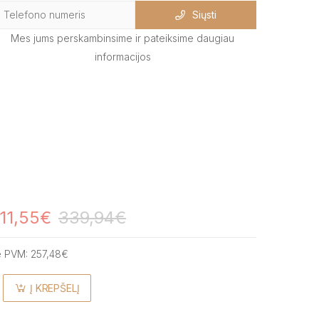
Siųsti
Mes jums perskambinsime ir pateiksime daugiau
informacijos
11,55€
339,94€
e PVM:
257,48€
Į KREPŠELĮ