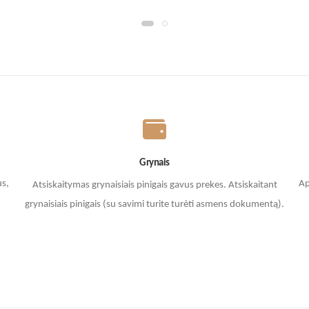
Grynais
us,
Ap
Atsiskaitymas grynaisiais pinigais gavus prekes. A
tsiskaitant
grynaisiais pinigais (su savimi turite turėti asmens dokumentą).