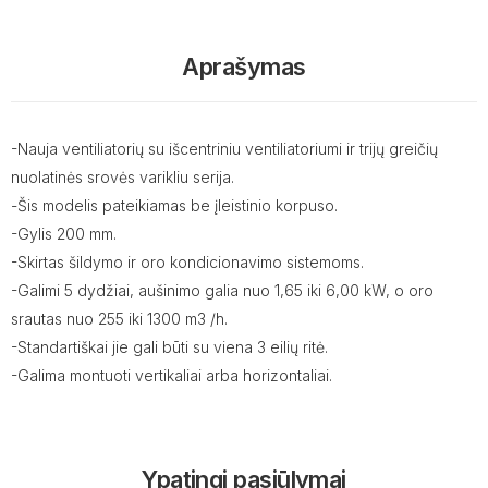
Aprašymas
-Nauja ventiliatorių su išcentriniu ventiliatoriumi ir trijų greičių
nuolatinės srovės varikliu serija.
-Šis modelis pateikiamas be įleistinio korpuso.
-Gylis 200 mm.
-Skirtas šildymo ir oro kondicionavimo sistemoms.
-Galimi 5 dydžiai, aušinimo galia nuo 1,65 iki 6,00 kW, o oro
srautas nuo 255 iki 1300 m3 /h.
-Standartiškai jie gali būti su viena 3 eilių ritė.
-Galima montuoti vertikaliai arba horizontaliai.
Ypatingi pasiūlymai