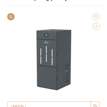
Į KREPŠELĮ