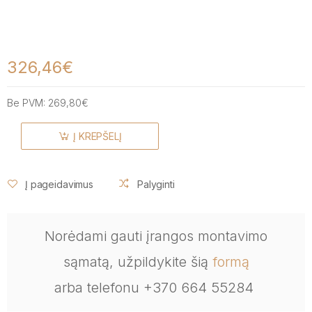
326,46€
Be PVM:
269,80€
Į KREPŠELĮ
Į pageidavimus
Palyginti
Norėdami gauti įrangos montavimo
sąmatą, užpildykite šią
formą
arba telefonu +370 664 55284