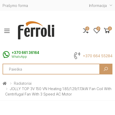
Prašymo forma
Informacija
0
0
0
Toggle mobile menu
+370 661 36164
+370 664 55284
WhatsApp
Search
Radiatoriai
JOLLY TOP 3V 150 VN Heating 1.85/1.29/1.13kW Fan Coil With
Centrifugal Fan With 3 Speed AC Motor