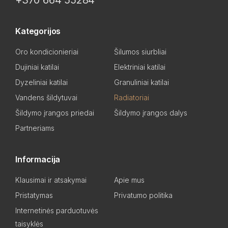
+370 664 55284
Kategorijos
Oro kondicionieriai
Šilumos siurbliai
Dujiniai katilai
Elektriniai katilai
Dyzeliniai katilai
Granuliniai katilai
Vandens šildytuvai
Radiatoriai
Šildymo įrangos priedai
Šildymo įrangos dalys
Partneriams
Informacija
Klausimai ir atsakymai
Apie mus
Pristatymas
Privatumo politika
Internetinės parduotuvės
taisyklės