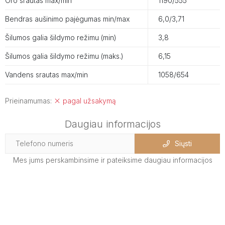
Oro srautas max/min
1190/555
Bendras aušinimo pajėgumas min/max
6,0/3,71
Šilumos galia šildymo režimu (min)
3,8
Šilumos galia šildymo režimu (maks.)
6,15
Vandens srautas max/min
1058/654
Prieinamumas:
pagal užsakymą
Daugiau informacijos
Siųsti
Mes jums perskambinsime ir pateiksime daugiau informacijos