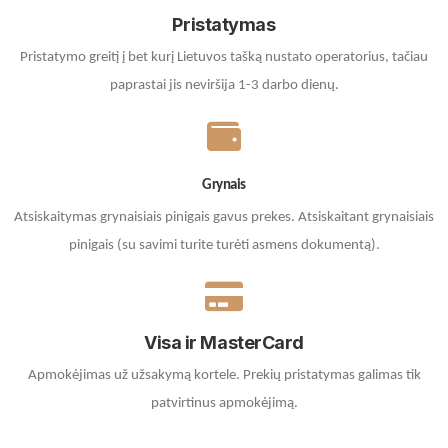
Pristatymas
Pristatymo greitį į bet kurį Lietuvos tašką nustato operatorius, tačiau
paprastai jis neviršija 1-3 darbo dienų.
Grynais
Atsiskaitymas grynaisiais pinigais gavus prekes. A
tsiskaitant grynaisiais
pinigais (su savimi turite turėti asmens dokumentą).
Visa ir MasterCard
Apmokėjimas už užsakymą kortele.
Prekių pristatymas galimas tik
patvirtinus apmokėjimą.