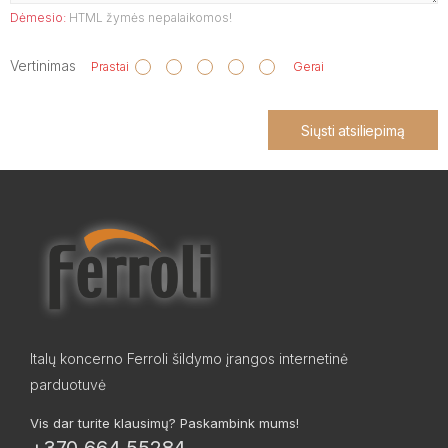
Dėmesio:
HTML žymės nepalaikomos!
Vertinimas
Prastai
Gerai
Siųsti atsiliepimą
Italų koncerno Ferroli šildymo įrangos internetinė
parduotuvė
Vis dar turite klausimų? Paskambink mums!