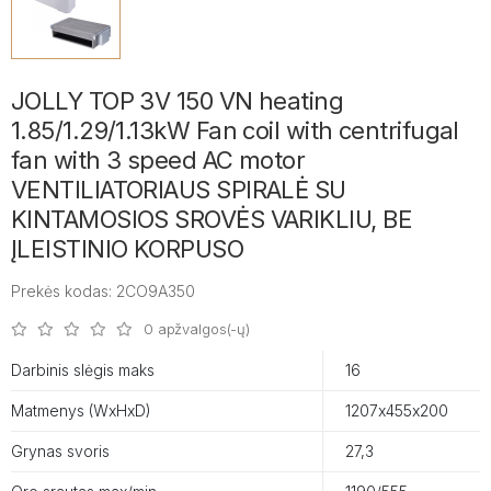
JOLLY TOP 3V 150 VN heating
1.85/1.29/1.13kW Fan coil with centrifugal
fan with 3 speed AC motor
VENTILIATORIAUS SPIRALĖ SU
KINTAMOSIOS SROVĖS VARIKLIU, BE
ĮLEISTINIO KORPUSO
Prekės kodas: 2CO9A350
0 apžvalgos(-ų)
Darbinis slėgis maks
16
Matmenys (WxHxD)
1207х455х200
Grynas svoris
27,3