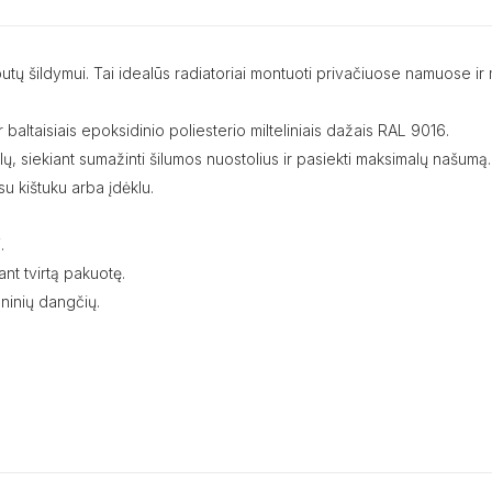
mų, butų šildymui. Tai idealūs radiatoriai montuoti privačiuose namuos
 baltaisiais epoksidinio poliesterio milteliniais dažais RAL 9016.
nalų, siekiant sumažinti šilumos nuostolius ir pasiekti maksimalų našumą.
u kištuku arba įdėklu.
.
nt tvirtą pakuotę.
ninių dangčių.