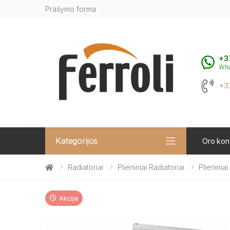
Prašymo forma
+3
Wh
+3
Kategorijos
Oro kond
Radiatoriai
Plieniniai Radiatoriai
Plieninia
Akcija