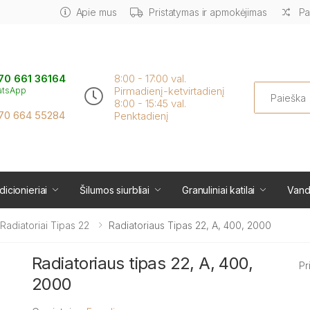
Apie mus
Pristatymas ir apmokėjimas
Pa
70 661 36164
8:00 - 17:00 val.
Search
Pirmadienį-ketvirtadienį
atsApp
8:00 - 15:45 val.
70 664 55284
Penktadienį
icionieriai
Šilumos siurbliai
Granuliniai katilai
Vand
i Radiatoriai Tipas 22
Radiatoriaus Tipas 22, A, 400, 2000
Radiatoriaus tipas 22, A, 400,
Pr
2000