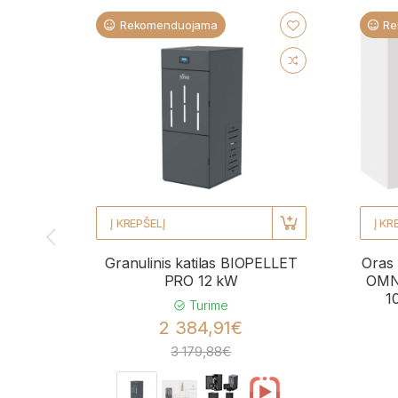
Rekomenduojama
Re
Į KREPŠELĮ
Į KR
Granulinis katilas BIOPELLET
Oras 
PRO 12 kW
OMNI
1
Turime
2 384,91€
3 179,88€