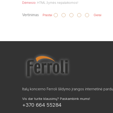
Dėmesio:
HTML žymės nepalaikomos!
Vertinimas
Prastai
Gerai
Italų koncerno Ferroli šildymo įrangos internetinė pard
Vis dar turite klausimų? Paskambink mums!
+370 664 55284