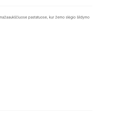
e ir mažaaukščiuose pastatuose, kur žemo slėgio šildymo