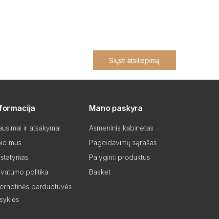
Siųsti atsiliepimą
nformacija
Mano paskyra
ausimai ir atsakymai
Asmeninis kabinetas
ie mus
Pageidavimų sąrašas
istatymas
Palyginti produktus
ivatumo politika
Basket
ternetinės parduotuvės
isyklės