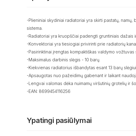
-Plieniniai skydiniai radiatoriai yra skirti pastatų, na
sistema.
-Radiatoriai yra kruopščiai padengti gruntiniais dažais ir
-Konvektoriai yra tiesiogiai privirinti prie radiatorių ka
-Pasirinktinai įrengtas kompaktiškas valdymo vožtuvas s
-Maksimalus darbinis slėgis - 10 barų.
-Kiekvienas radiatorius išbandytas esant 13 barų slėgiui
-Apsaugotas nuo pažeidimų gabenant ir laikant naudoja
-Lengvai valomas dėka nuimamų viršutinių grotelių ir šo
-EAN: 8699454116256
Ypatingi pasiūlymai