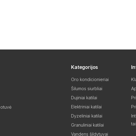
Kategorijos
I
Oro kondicionieriai
Kl
Šilumos siurbliai
Ap
Dujiniai katilai
Pr
Elektriniai katilai
Pr
uotuvė
Dyzeliniai katilai
In
ta
Granuliniai katilai
Vandens šildytuvai