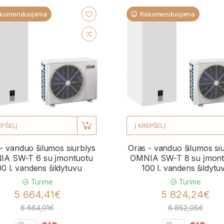
komenduojama
Rekomenduojama
EPŠELĮ
Į KREPŠELĮ
- vanduo šilumos siurblys
Oras - vanduo šilumos si
A SW-T 6 su įmontuotu
OMNIA SW-T 8 su įmont
00 l. vandens šildytuvu
100 l. vandens šildytu
Turime
Turime
5 664,41€
5 824,24€
6 664,01€
6 852,05€