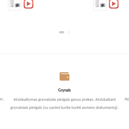
Grynais
us,
Ap
Atsiskaitymas grynaisiais pinigais gavus prekes. A
tsiskaitant
grynaisiais pinigais (su savimi turite turėti asmens dokumentą).