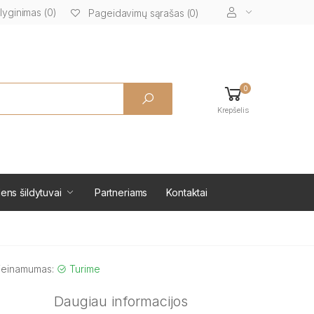
lyginimas (0)
Pageidavimų sąrašas (0)
0
Krepšelis
ens šildytuvai
Partneriams
Kontaktai
ieinamumas:
Turime
Daugiau informacijos