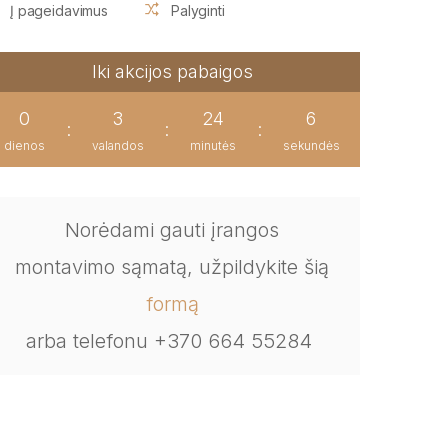
Į pageidavimus
Palyginti
Iki akcijos pabaigos
0
3
24
5
:
:
:
dienos
valandos
minutės
sekundės
Norėdami gauti įrangos
montavimo sąmatą, užpildykite šią
formą
arba telefonu +370 664 55284