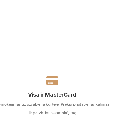
Visa ir MasterCard
mokėjimas už užsakymą kortele.
Prekių pristatymas galimas
tik patvirtinus apmokėjimą.