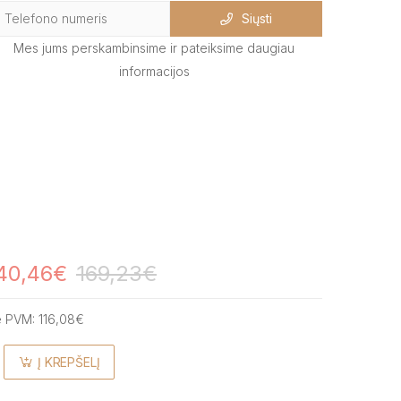
Siųsti
Mes jums perskambinsime ir pateiksime daugiau
informacijos
40,46€
169,23€
e PVM:
116,08€
Į KREPŠELĮ