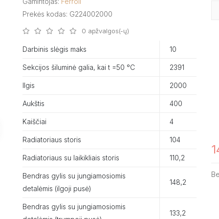
Gamintojas:
Ferroli
Prekės kodas: G224002000
0 apžvalgos(-ų)
Darbinis slėgis maks
10
Sekcijos šiluminė galia, kai t =50 °C
2391
Ilgis
2000
Aukštis
400
Kaiščiai
4
Radiatoriaus storis
104
1
Radiatoriaus su laikikliais storis
110,2
B
Bendras gylis su jungiamosiomis
148,2
detalėmis (ilgoji pusė)
Bendras gylis su jungiamosiomis
133,2