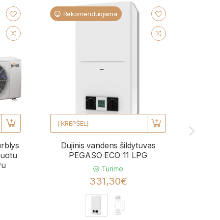
Rekomenduojama
Re
Į KREPŠELĮ
Į KRE
urblys
Dujinis vandens šildytuvas
Kond
uotu
PEGASO ECO 11 LPG
BL
vu
momen
Turime
331,30€