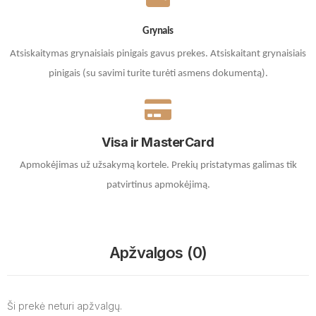
Grynais
Atsiskaitymas grynaisiais pinigais gavus prekes. A
tsiskaitant grynaisiais
pinigais (su savimi turite turėti asmens dokumentą).
Visa ir MasterCard
Apmokėjimas už užsakymą kortele.
Prekių pristatymas galimas tik
patvirtinus apmokėjimą.
Apžvalgos (0)
Ši prekė neturi apžvalgų.