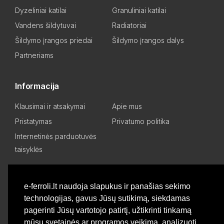
Dyzeliniai katilai
Granuliniai katilai
Vandens šildytuvai
Radiatoriai
Šildymo įrangos priedai
Šildymo įrangos dalys
Partneriams
Informacija
Klausimai ir atsakymai
Apie mus
Pristatymas
Privatumo politika
Internetinės parduotuvės
taisyklės
Mano paskyra
e-ferroli.lt naudoja slapukus ir panašias sekimo
technologijas, gavus Jūsų sutikimą, siekdamas
Asmeninis kabinetas
Pageidavimų sąrašas
pagerinti Jūsų vartotojo patirtį, užtikrinti tinkamą
Palyginti produktus
Basket
mūsų svetainės ar programos veikimą, analizuoti