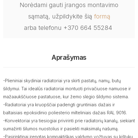
Norėdami gauti įrangos montavimo
sąmatą, užpildykite šią
formą
arba telefonu +370 664 55284
Aprašymas
-Plieniniai skydiniai radiatoriai yra skirti pastatų, namų, butų
šildymui. Tai idealūs radiatoriai montuoti privačiuose namuose ir
mažaaukščiuose pastatuose, kur žemo slėgio šildymo sistema.
-Radiatoriai yra kruopščiai padengti gruntiniais dažais ir
baltaisiais epoksidinio poliesterio milteliniais dažais RAL 9016.
-Konvektoriai yra tiesiogiai privirinti prie radiatorių kanalų, siekiant
sumažinti šilumos nuostolius ir pasiekti maksimalų našumą.
-Pasirinktinai įrengtas kompaktiškas valdymo vožtuvas su kištuku