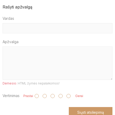
Rašyti apžvalgą
Vardas
Apžvalga
Dėmesio:
HTML žymės nepalaikomos!
Vertinimas
Prastai
Gerai
Siųsti atsiliepimą