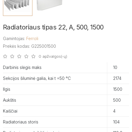
Radiatoriaus tipas 22, A, 500, 1500
Gamintojas:
Ferroli
Prekės kodas: G225001500
0 apžvalgos(-ų)
Darbinis slėgis maks
10
Sekcijos šiluminė galia, kai t =50 °C
2174
Ilgis
1500
Aukštis
500
Kaiščiai
4
Radiatoriaus storis
104