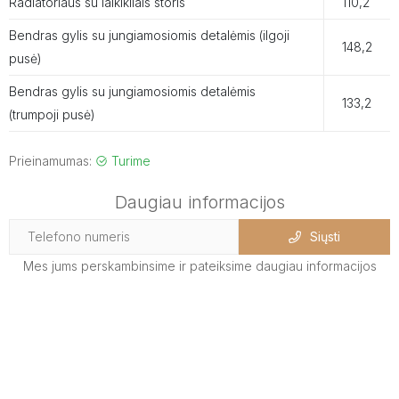
Radiatoriaus su laikikliais storis
110,2
Bendras gylis su jungiamosiomis detalėmis (ilgoji
148,2
pusė)
Bendras gylis su jungiamosiomis detalėmis
133,2
(trumpoji pusė)
Prieinamumas:
Turime
Daugiau informacijos
Siųsti
Mes jums perskambinsime ir pateiksime daugiau informacijos