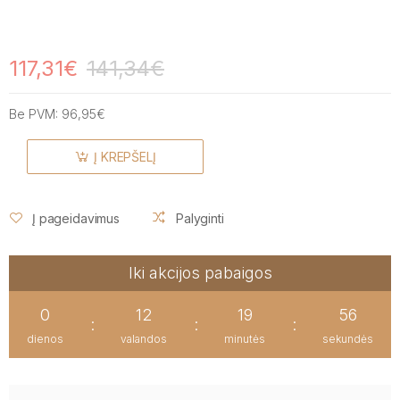
117,31€
141,34€
Be PVM:
96,95€
Į KREPŠELĮ
Į pageidavimus
Palyginti
Iki akcijos pabaigos
0
12
19
55
:
:
:
dienos
valandos
minutės
sekundės