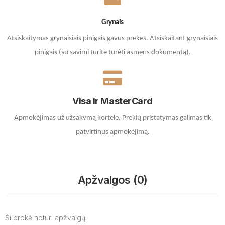
Grynais
Atsiskaitymas grynaisiais pinigais gavus prekes. A
tsiskaitant grynaisiais
pinigais (su savimi turite turėti asmens dokumentą).
Visa ir MasterCard
Apmokėjimas už užsakymą kortele.
Prekių pristatymas galimas tik
patvirtinus apmokėjimą.
Apžvalgos (0)
Ši prekė neturi apžvalgų.