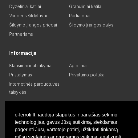
Dyzeliniai katilai
Granuliniai katilai
Vandens šildytuvai
Radiatoriai
Šildymo įrangos priedai
Šildymo įrangos dalys
Partneriams
Informacija
Klausimai ir atsakymai
Apie mus
Pristatymas
Privatumo politika
Internetinės parduotuvės
taisyklės
Mano paskyra
e-ferroli.lt naudoja slapukus ir panašias sekimo
technologijas, gavus Jūsų sutikimą, siekdamas
Asmeninis kabinetas
Pageidavimų sąrašas
pagerinti Jūsų vartotojo patirtį, užtikrinti tinkamą
Palyginti produktus
Basket
mūsų svetainės ar programos veikimą, analizuoti