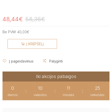
48,44€
58,36€
Be PVM:
40,03€
Į KREPŠELĮ
Į pageidavimus
Palyginti
Iki akcijos pabaigos
0
10
11
25
:
:
:
dienos
valandos
minutės
sekundės