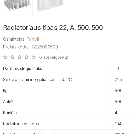
Radiatoriaus tipas 22, A, 500, 500
Gamintojas:
Ferroli
Prekės kodas: G225000500
0 apžvalgos(-ų)
Darbinis slėgis maks
10
Sekcijos šiluminė galia, kai t =50 °C
725
Ilgis
500
Aukštis
500
Kaiščiai
4
Radiatoriaus storis
104