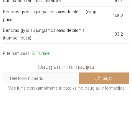
Radiatoriaus su laikikliais storis
110,2
Bendras gylis su jungiamosiomis detalėmis (ilgoji
148,2
pusė)
Bendras gylis su jungiamosiomis detalėmis
133,2
(trumpoji pusė)
Prieinamumas:
Turime
Daugiau informacijos
Siųsti
Mes jums perskambinsime ir pateiksime daugiau informacijos