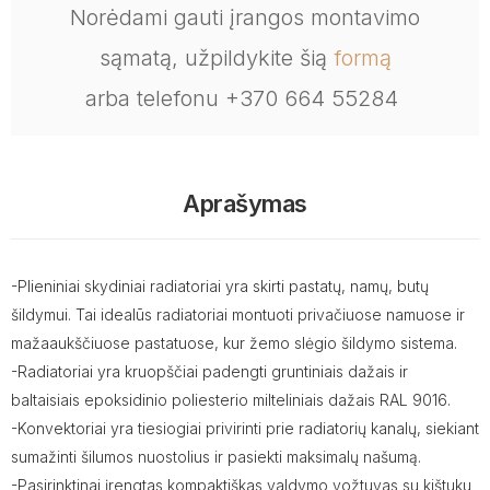
Norėdami gauti įrangos montavimo
sąmatą, užpildykite šią
formą
arba telefonu +370 664 55284
Aprašymas
-Plieniniai skydiniai radiatoriai yra skirti pastatų, namų, butų
šildymui. Tai idealūs radiatoriai montuoti privačiuose namuose ir
mažaaukščiuose pastatuose, kur žemo slėgio šildymo sistema.
-Radiatoriai yra kruopščiai padengti gruntiniais dažais ir
baltaisiais epoksidinio poliesterio milteliniais dažais RAL 9016.
-Konvektoriai yra tiesiogiai privirinti prie radiatorių kanalų, siekiant
sumažinti šilumos nuostolius ir pasiekti maksimalų našumą.
-Pasirinktinai įrengtas kompaktiškas valdymo vožtuvas su kištuku