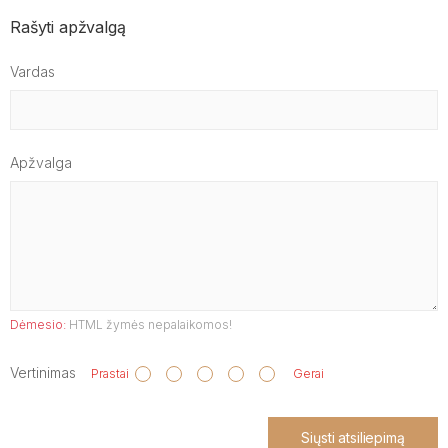
Rašyti apžvalgą
Vardas
Apžvalga
Dėmesio:
HTML žymės nepalaikomos!
Vertinimas
Prastai
Gerai
Siųsti atsiliepimą